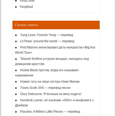
Yung Lean
Yungblud
Свежие записи
Yung Lean: Forever Yung — перевод
Lil Peep: around the world — перевод
Post Malone анонсировал даты концертов «Big Ass
World Tour»
Tekashi 6ix9ine устроил концерт, находясь под
домашним арестом
Kodak Black против, когда его называют
наркоманом
Новая тату на лице сестры Ники Минаж
Travis Scott: 4X4 — перевод песни
Ozzy Osbourne: Я больше не могу ходить!
Kendrick Lamar: об альбоме «GNX» и конфликте с
Дрейком
Placebo: A Million Little Pieces — перевод