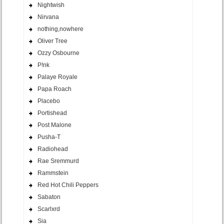
Nightwish
Nirvana
nothing,nowhere
Oliver Tree
Ozzy Osbourne
P!nk
Palaye Royale
Papa Roach
Placebo
Portishead
Post Malone
Pusha-T
Radiohead
Rae Sremmurd
Rammstein
Red Hot Chili Peppers
Sabaton
Scarlxrd
Sia