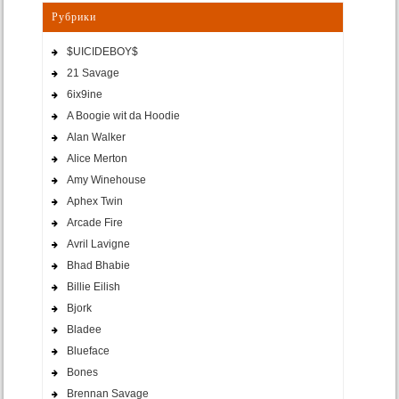
Рубрики
$UICIDEBOY$
21 Savage
6ix9ine
A Boogie wit da Hoodie
Alan Walker
Alice Merton
Amy Winehouse
Aphex Twin
Arcade Fire
Avril Lavigne
Bhad Bhabie
Billie Eilish
Bjork
Bladee
Blueface
Bones
Brennan Savage