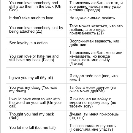
You can love somebody and
Ты можешь любить кого-то, и
still stab them in the back (Oh
все равно нанести ему удар
God)
в спину (Правда)
It don’t take much to love
Не нужно сильно любить
Тебе может казаться, что это
You can love somebody just by
любовь, а это лишь
being attached (21)
привязанность (21)
Воспринимай верность, как
See loyalty is a action
действие
Ты можешь любить меня или
You can love or hate me and
ненавидеть, но всегда
still have my back (Facts)
прикрывать мне спину
(Факты)
Я отдал тебе все (все, что
I gave you my all (My all)
имел)
You was my dawg (You was
Ты была моим другом (ты
my dawg)
была моим другом)
I would have went to war with
Я бы пошел на войну с
the world on your call (On your
миром по твоему зову (по
call)
твоему зову)
Thought you had my back
Думал, ты меня прикроешь
(Nah)
(но, нет)
Ты позволила мне упасть
You let me fall (Let me fall)
(Позволила мне упасть)