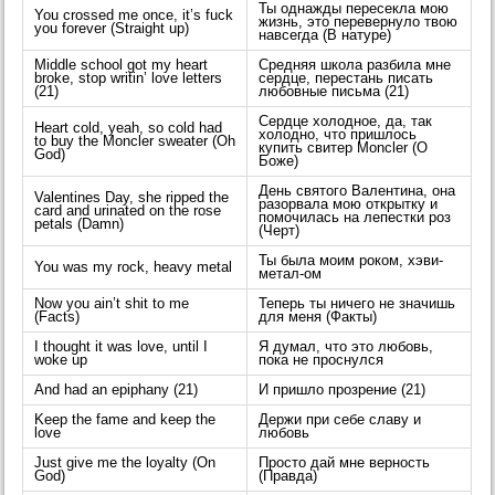
Ты однажды пересекла мою
You crossed me once, it’s fuck
жизнь, это перевернуло твою
you forever (Straight up)
навсегда (В натуре)
Middle school got my heart
Средняя школа разбила мне
broke, stop writin’ love letters
сердце, перестань писать
(21)
любовные письма (21)
Сердце холодное, да, так
Heart cold, yeah, so cold had
холодно, что пришлось
to buy the Moncler sweater (Oh
купить свитер Moncler (О
God)
Боже)
День святого Валентина, она
Valentines Day, she ripped the
разорвала мою открытку и
card and urinated on the rose
помочилась на лепестки роз
petals (Damn)
(Черт)
Ты была моим роком, хэви-
You was my rock, heavy metal
метал-ом
Now you ain’t shit to me
Теперь ты ничего не значишь
(Facts)
для меня (Факты)
I thought it was love, until I
Я думал, что это любовь,
woke up
пока не проснулся
And had an epiphany (21)
И пришло прозрение (21)
Keep the fame and keep the
Держи при себе славу и
love
любовь
Just give me the loyalty (On
Просто дай мне верность
God)
(Правда)