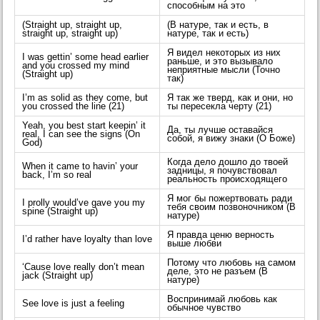
способным на это
(Straight up, straight up,
(В натуре, так и есть, в
straight up, straight up)
натуре, так и есть)
Я видел некоторых из них
I was gettin’ some head earlier
раньше, и это вызывало
and you crossed my mind
неприятные мысли (Точно
(Straight up)
так)
I’m as solid as they come, but
Я так же тверд, как и они, но
you crossed the line (21)
ты пересекла черту (21)
Yeah, you best start keepin’ it
Да, ты лучше оставайся
real, I can see the signs (On
собой, я вижу знаки (О Боже)
God)
Когда дело дошло до твоей
When it came to havin’ your
задницы, я почувствовал
back, I’m so real
реальность происходящего
Я мог бы пожертвовать ради
I prolly would’ve gave you my
тебя своим позвоночником (В
spine (Straight up)
натуре)
Я правда ценю верность
I’d rather have loyalty than love
выше любви
Потому что любовь на самом
‘Cause love really don’t mean
деле, это не разъем (В
jack (Straight up)
натуре)
Воспринимай любовь как
See love is just a feeling
обычное чувство