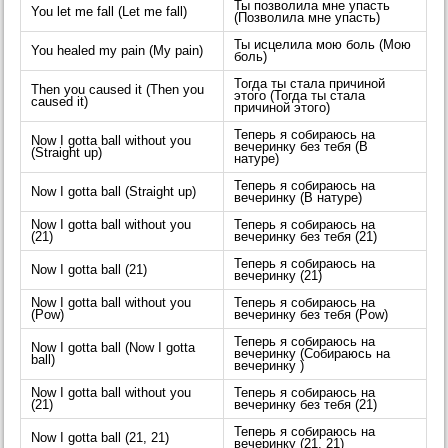
Ты позволила мне упасть
You let me fall (Let me fall)
(Позволила мне упасть)
Ты исцелила мою боль (Мою
You healed my pain (My pain)
боль)
Тогда ты стала причиной
Then you caused it (Then you
этого (Тогда ты стала
caused it)
причиной этого)
Теперь я собираюсь на
Now I gotta ball without you
вечеринку без тебя (В
(Straight up)
натуре)
Теперь я собираюсь на
Now I gotta ball (Straight up)
вечеринку (В натуре)
Now I gotta ball without you
Теперь я собираюсь на
(21)
вечеринку без тебя (21)
Теперь я собираюсь на
Now I gotta ball (21)
вечеринку (21)
Now I gotta ball without you
Теперь я собираюсь на
(Pow)
вечеринку без тебя (Pow)
Теперь я собираюсь на
Now I gotta ball (Now I gotta
вечеринку (Собираюсь на
ball)
вечеринку )
Now I gotta ball without you
Теперь я собираюсь на
(21)
вечеринку без тебя (21)
Теперь я собираюсь на
Now I gotta ball (21, 21)
вечеринку (21, 21)