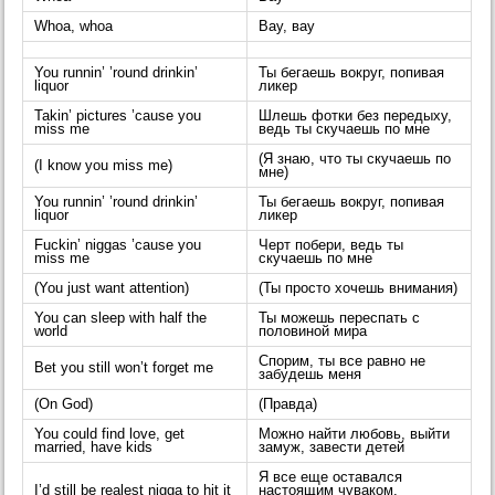
Whoa, whoa
Вау, вау
You runnin’ ’round drinkin’
Ты бегаешь вокруг, попивая
liquor
ликер
Takin’ pictures ’cause you
Шлешь фотки без передыху,
miss me
ведь ты скучаешь по мне
(Я знаю, что ты скучаешь по
(I know you miss me)
мне)
You runnin’ ’round drinkin’
Ты бегаешь вокруг, попивая
liquor
ликер
Fuckin’ niggas ’cause you
Черт побери, ведь ты
miss me
скучаешь по мне
(You just want attention)
(Ты просто хочешь внимания)
You can sleep with half the
Ты можешь переспать с
world
половиной мира
Спорим, ты все равно не
Bet you still won’t forget me
забудешь меня
(On God)
(Правда)
You could find love, get
Можно найти любовь, выйти
married, have kids
замуж, завести детей
Я все еще оставался
I’d still be realest nigga to hit it
настоящим чуваком,