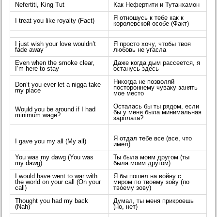
Nefertiti, King Tut
Как Нефертити и Тутанхамон
Я отношусь к тебе как к
I treat you like royalty (Fact)
королевской особе (Факт)
I just wish your love wouldn’t
Я просто хочу, чтобы твоя
fade away
любовь не угасла
Even when the smoke clear,
Даже когда дым рассеется, я
I’m here to stay
останусь здесь
Никогда не позволяй
Don’t you ever let a nigga take
постороннему чуваку занять
my place
мое место
Осталась бы ты рядом, если
Would you be around if I had
бы у меня была минимальная
minimum wage?
зарплата?
Я отдал тебе все (все, что
I gave you my all (My all)
имел)
You was my dawg (You was
Ты была моим другом (ты
my dawg)
была моим другом)
I would have went to war with
Я бы пошел на войну с
the world on your call (On your
миром по твоему зову (по
call)
твоему зову)
Thought you had my back
Думал, ты меня прикроешь
(Nah)
(но, нет)