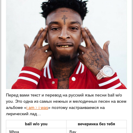
Перед вами текст и перевод на русский язык песни ball w/o
you. Это одна из самых нежных и мелодичных песен на всем
альбоме «​
i am​﹥i was
» поэтому настраиваемся на
лирический лад…
ball w/o you
вечеринка без тебя
Whoa
Вау