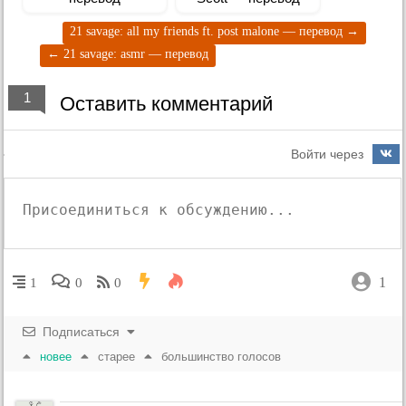
21 savage: ​all my friends ft. post malone — перевод
→
←
21 savage: asmr — перевод
1
Оставить комментарий
Войти через
1
1
0
0
Подписаться
новее
старее
большинство голосов