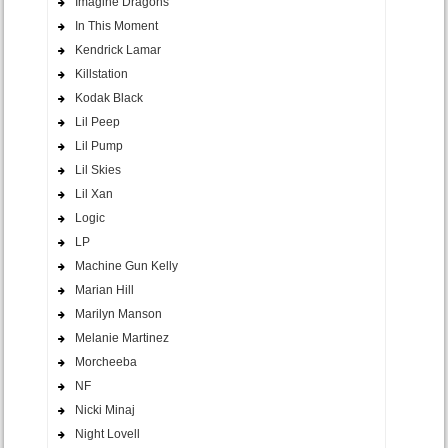
Imagine Dragons
In This Moment
Kendrick Lamar
Killstation
Kodak Black
Lil Peep
Lil Pump
Lil Skies
Lil Xan
Logic
LP
Machine Gun Kelly
Marian Hill
Marilyn Manson
Melanie Martinez
Morcheeba
NF
Nicki Minaj
Night Lovell