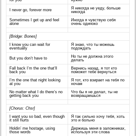
for you
нужно
Я никогда не уеду, больше
I never go, forever more
никогда
Sometimes I get up and feel
Иногда я чувствую себя
alone
очень одиноко
[Bridge: Bones]
I know you can wait for
Я знаю, что ты можешь
eventually
подождать
Но ты не должна этого
But you don’t have to
делать
Fall back I’m the one that’ll
Вернись назад, я тот кто
back you
поможет тебе вернуться
I’m the one that night looking
Я тот, кто взирает на тебя по
at you
ночам
No matter what I do there’s no
Что бы я не делал, ты не
getting back you
возвращаешься
[Chorus: Chsr]
I want you so bad, even though
Я так сильно хочу тебя, хоть
it still hurts
это и больно
Holdin’ me hostage, using
Держишь меня в заложниках,
those words
используя эти слова