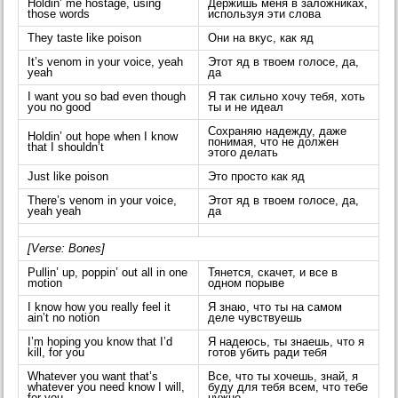
Holdin’ me hostage, using
Держишь меня в заложниках,
those words
используя эти слова
They taste like poison
Они на вкус, как яд
It’s venom in your voice, yeah
Этот яд в твоем голосе, да,
yeah
да
I want you so bad even though
Я так сильно хочу тебя, хоть
you no good
ты и не идеал
Сохраняю надежду, даже
Holdin’ out hope when I know
понимая, что не должен
that I shouldn’t
этого делать
Just like poison
Это просто как яд
There’s venom in your voice,
Этот яд в твоем голосе, да,
yeah yeah
да
[Verse: Bones]
Pullin’ up, poppin’ out all in one
Тянется, скачет, и все в
motion
одном порыве
I know how you really feel it
Я знаю, что ты на самом
ain’t no notion
деле чувствуешь
I’m hoping you know that I’d
Я надеюсь, ты знаешь, что я
kill, for you
готов убить ради тебя
Whatever you want that’s
Все, что ты хочешь, знай, я
whatever you need know I will,
буду для тебя всем, что тебе