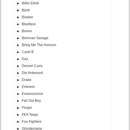
Billie Eilish
Bjork
Bladee
Blueface
Bones
Brennan Savage
Bring Me The Horizon
Cardi B
Dax
Denzel Curry
Die Antwoord
Drake
Eminem
Evanescence
Fall Out Boy
Fergie
FKA Twigs
Foo Fighters
Ghostemane