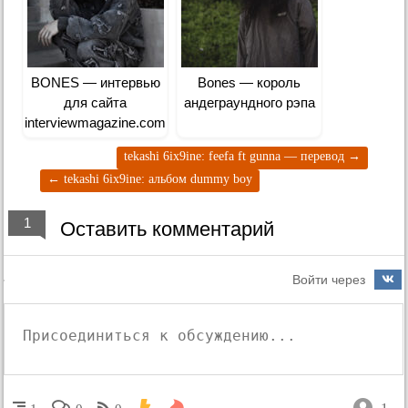
BONES — интервью
Bones — король
для сайта
андеграундного рэпа
interviewmagazine.com
tekashi 6ix9ine: feefa ft gunna — перевод
→
←
tekashi 6ix9ine: альбом dummy boy
1
Оставить комментарий
Войти через