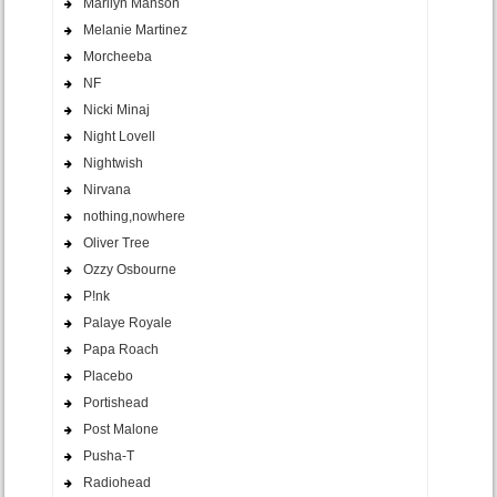
Marilyn Manson
Melanie Martinez
Morcheeba
NF
Nicki Minaj
Night Lovell
Nightwish
Nirvana
nothing,nowhere
Oliver Tree
Ozzy Osbourne
P!nk
Palaye Royale
Papa Roach
Placebo
Portishead
Post Malone
Pusha-T
Radiohead