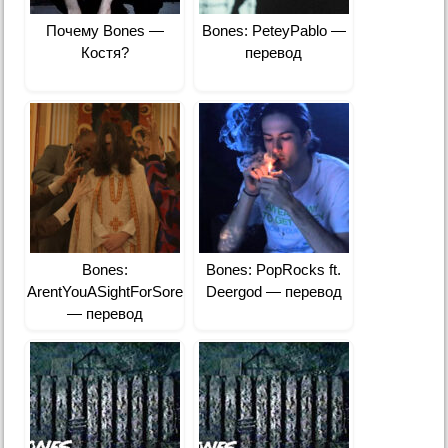
Почему Bones —
Bones: PeteyPablo —
Костя?
перевод
Bones:
Bones: PopRocks ft.
ArentYouASightForSoreEyes
Deergod — перевод
— перевод