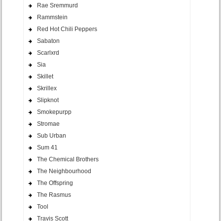
Rae Sremmurd
Rammstein
Red Hot Chili Peppers
Sabaton
Scarlxrd
Sia
Skillet
Skrillex
Slipknot
Smokepurpp
Stromae
Sub Urban
Sum 41
The Chemical Brothers
The Neighbourhood
The Offspring
The Rasmus
Tool
Travis Scott