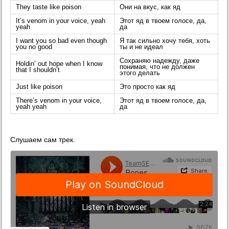
They taste like poison
Они на вкус, как яд
It’s venom in your voice, yeah
Этот яд в твоем голосе, да,
yeah
да
I want you so bad even though
Я так сильно хочу тебя, хоть
you no good
ты и не идеал
Сохраняю надежду, даже
Holdin’ out hope when I know
понимая, что не должен
that I shouldn’t
этого делать
Just like poison
Это просто как яд
There’s venom in your voice,
Этот яд в твоем голосе, да,
yeah yeah
да
Слушаем сам трек.