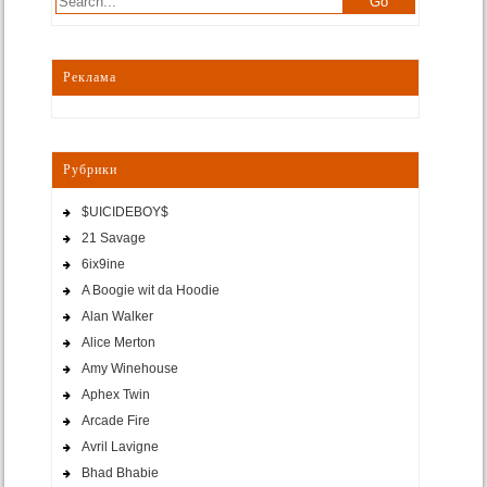
Реклама
Рубрики
$UICIDEBOY$
21 Savage
6ix9ine
A Boogie wit da Hoodie
Alan Walker
Alice Merton
Amy Winehouse
Aphex Twin
Arcade Fire
Avril Lavigne
Bhad Bhabie