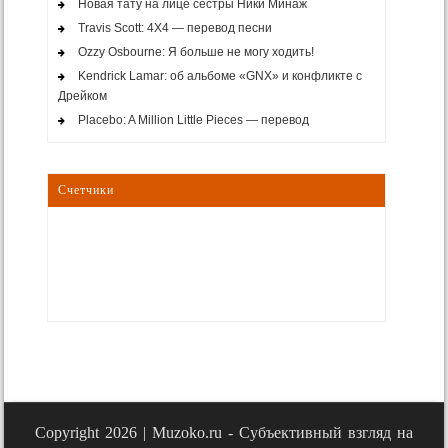
Новая тату на лице сестры Ники Минаж
Travis Scott: 4X4 — перевод песни
Ozzy Osbourne: Я больше не могу ходить!
Kendrick Lamar: об альбоме «GNX» и конфликте с
Дрейком
Placebo: A Million Little Pieces — перевод
Счетчики
Copyright 2026 |
Muzoko.ru - Субъективный взгляд на