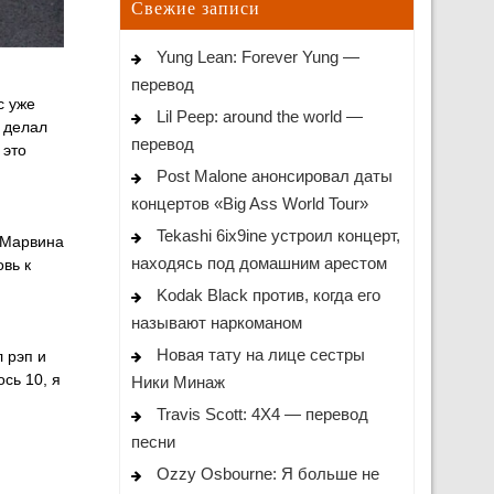
Свежие записи
Yung Lean: Forever Yung —
перевод
с уже
Lil Peep: around the world —
о делал
перевод
 это
Post Malone анонсировал даты
концертов «Big Ass World Tour»
Tekashi 6ix9ine устроил концерт,
 Марвина
находясь под домашним арестом
овь к
Kodak Black против, когда его
называют наркоманом
Новая тату на лице сестры
л рэп и
ось 10, я
Ники Минаж
Travis Scott: 4X4 — перевод
песни
Ozzy Osbourne: Я больше не