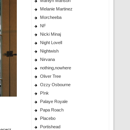
Marilyn Manson
Melanie Martinez
Morcheeba
NF
Nicki Minaj
Night Lovell
Nightwish
Nirvana
nothing,nowhere
Oliver Tree
Ozzy Osbourne
P!nk
Palaye Royale
Papa Roach
Placebo
Portishead
асист.