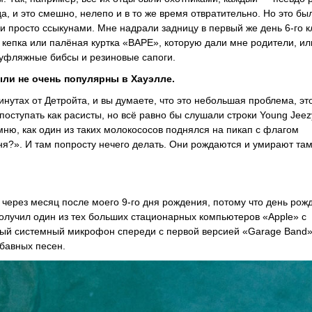
да, и это смешно, нелепо и в то же время отвратительно. Но это бы
ыли просто ссыкунами. Мне надрали задницу в первый же день 6-го к
 кепка или палёная куртка «BAPE», которую дали мне родители, ил
амуфляжные бибсы и резиновые сапоги.
ли не очень популярны в Хауэлле.
инутах от Детройта, и вы думаете, что это небольшая проблема, эт
поступать как расисты, но всё равно бы слушали строки Young Jee
ню, как один из таких молокососов поднялся на пикап с флагом
йня?». И там попросту нечего делать. Они рождаются и умирают там
ь через месяц после моего 9-го дня рождения, потому что день рож
получил один из тех больших стационарных компьютеров «Apple» с
ный системный микрофон спереди с первой версией «Garage Band»
бавных песен.