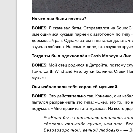
На что они были похожи?
BONES
: Я скачивал биты. Отправлялся на SoundCl
имеющимися хуками парней с автотюном по типу «I’
дерьмовый рэп. Однако затем я пытался делать чт
звучало забавно. На самом деле, это звучало круче
Тогда ты был вдохновлён «Cash Money» и Лил 
BONES
: Мой отец родился в Детройте, поэтому с
Гэйя, Earth Wind and Fire, Бутси Коллинз, Стиви 
музыке.
Они избаловали тебя хорошей музыкой.
BONES
: Это действительно так. Конечно, они изб
пытался разграничить это типа: «Окей, это то, что
подумал: «Мне нравится эта музыка». Из всего дер
«Если бы я попытался написать кни
сделать что-либо лучше, чем это. Вс
Безоговорочной, вечной любовью» — 