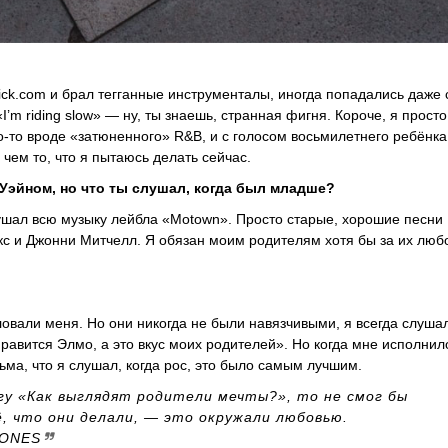
ick.com и брал тегганные инструменталы, иногда попадались даже 
m riding slow» — ну, ты знаешь, странная фигня. Короче, я прост
о-то вроде «затюненного» R&B, и с голосом восьмилетнего ребёнка
 чем то, что я пытаюсь делать сейчас.
Уэйном, но что ты слушал, когда был младше?
лушал всю музыку лейбла «Motown». Просто старые, хорошие песни
Никс и Джонни Митчелл. Я обязан моим родителям хотя бы за их люб
аловали меня. Но они никогда не были навязчивыми, я всегда слуша
 нравится Элмо, а это вкус моих родителей». Но когда мне исполнил
ьма, что я слушал, когда рос, это было самым лучшим.
гу «Как выглядят родители мечты?», то не смог бы
ё, что они делали, — это окружали любовью.
BONES