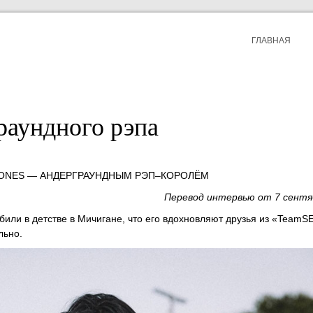
ГЛАВНАЯ
раундного рэпа
BONES — АНДЕРГРАУНДНЫМ РЭП–КОРОЛЁМ
Перевод интервью от 7 сентя
збили в детстве в Мичигане, что его вдохновляют друзья из «TeamS
льно.