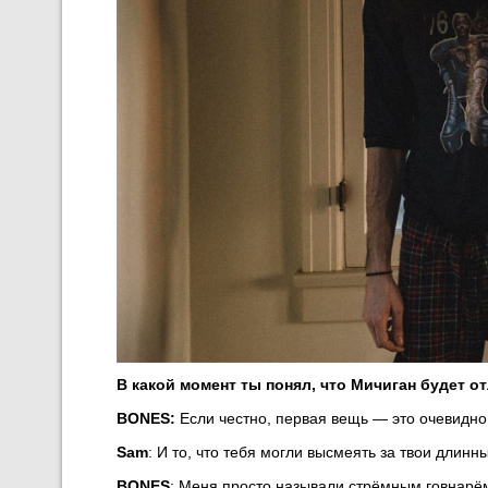
В какой момент ты понял, что Мичиган будет от
BONES:
Если честно, первая вещь — это очевидно,
Sam
: И то, что тебя могли высмеять за твои длин
BONES
: Меня просто называли стрёмным говнарём