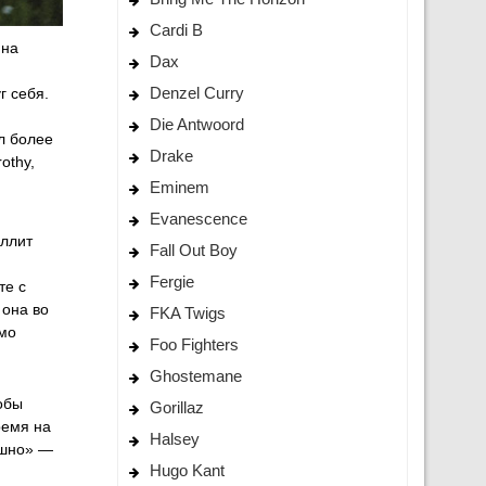
Cardi B
 на
Dax
Denzel Curry
г себя.
Die Antwoord
л более
Drake
othy,
Eminem
Evanescence
оллит
Fall Out Boy
Fergie
те с
 она во
FKA Twigs
лмо
Foo Fighters
Ghostemane
обы
Gorillaz
ремя на
Halsey
ешно» —
Hugo Kant