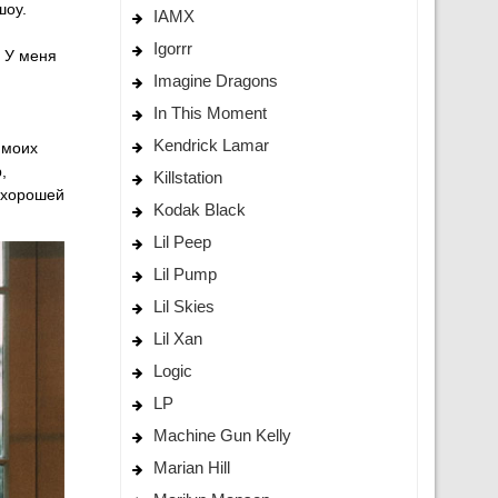
шоу.
IAMX
Igorrr
. У меня
Imagine Dragons
In This Moment
Kendrick Lamar
 моих
,
Killstation
ь хорошей
Kodak Black
Lil Peep
Lil Pump
Lil Skies
Lil Xan
Logic
LP
Machine Gun Kelly
Marian Hill