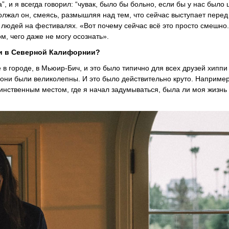
 и я всегда говорил: “чувак, было бы больно, если бы у нас было 
олжал он, смеясь, размышляя над тем, что сейчас выступает перед
людей на фестивалях. «Вот почему сейчас всё это просто смешно
ом, чего даже не могу осознать».
ти в Северной Калифорнии?
в городе, в Мьюир-Бич, и это было типично для всех друзей хиппи
они были великолепны. И это было действительно круто. Например
единственным местом, где я начал задумываться, была ли моя жизн