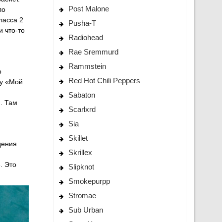
Post Malone
ло
ласса 2
Pusha-T
и что-то
Radiohead
Rae Sremmurd
Rammstein
о
Red Hot Chili Peppers
zy «Мой
Sabaton
. Там
Scarlxrd
Sia
Skillet
дения
Skrillex
. Это
Slipknot
Smokepurpp
Stromae
Sub Urban