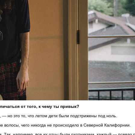
личаться от того, к чему ты привык?
 — но это то, что летом дети были подстрижены под ноль.
ные волосы, чего никогда не происходило в Северной Калифорнии.
. Так, например, все их отцы были охотниками, каждый — псевдо р