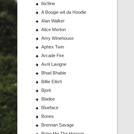
6ix9ine
A Boogie wit da Hoodie
Alan Walker
Alice Merton
Amy Winehouse
Aphex Twin
Arcade Fire
Avril Lavigne
Bhad Bhabie
Billie Eilish
Bjork
Bladee
Blueface
Bones
Brennan Savage
Bring Me The Horizon