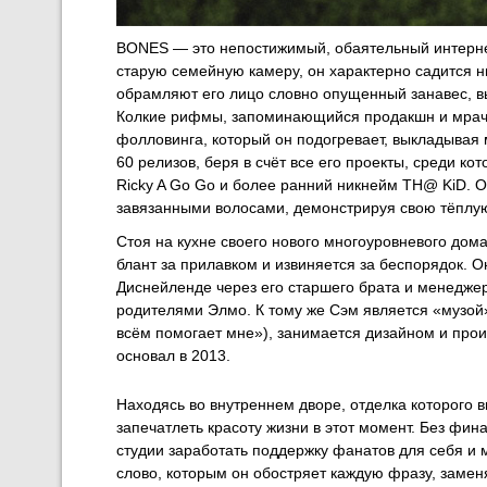
BONES — это непостижимый, обаятельный интернет
старую семейную камеру, он характерно садится н
обрамляют его лицо словно опущенный занавес, вы
Колкие рифмы, запоминающийся продакшн и мрачн
фолловинга, который он подогревает, выкладывая м
60 релизов, беря в счёт все его проекты, среди
Ricky A Go Go и более ранний никнейм TH@ KiD. О
завязанными волосами, демонстрируя свою тёплую 
Стоя на кухне своего нового многоуровневого дом
блант за прилавком и извиняется за беспорядок. Он
Диснейленде через его старшего брата и менедже
родителями Элмо. К тому же Сэм является «музой»
всём помогает мне»), занимается дизайном и про
основал в 2013.
Находясь во внутреннем дворе, отделка которого 
запечатлеть красоту жизни в этот момент. Без фи
студии заработать поддержку фанатов для себя 
слово, которым он обостряет каждую фразу, заме