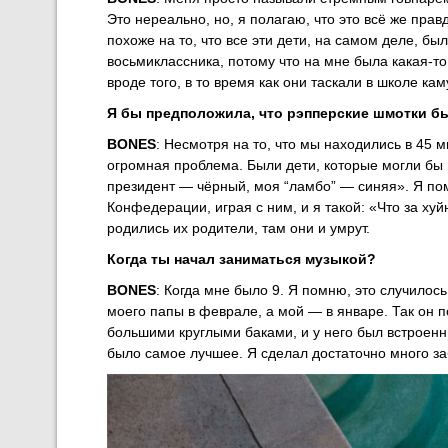
Это нереально, но, я полагаю, что это всё же прав
похоже на то, что все эти дети, на самом деле, б
восьмиклассника, потому что на мне была какая-то
вроде того, в то время как они таскали в школе к
Я бы предположила, что рэпперские шмотки бы
BONES
: Несмотря на то, что мы находились в 45 м
огромная проблема. Были дети, которые могли бы 
президент — чёрный, моя “ламбо” — синяя». Я пом
Конфедерации, играя с ним, и я такой: «Что за ху
родились их родители, там они и умрут.
Когда ты начал заниматься музыкой?
BONES
: Когда мне было 9. Я помню, это случилос
моего папы в феврале, а мой — в январе. Так он 
большими круглыми баками, и у него был встроен
было самое лучшее. Я сделал достаточно много за