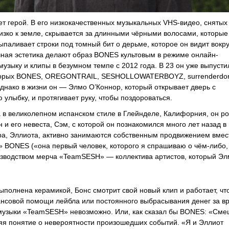
 герой. В его низкокачественных музыкальных VHS-видео, снятых
изко к земле, скрывается за длинными чёрными волосами, которые
паливает строки под томный бит о дерьме, которое он видит вокру
ая эстетика делают образ BONES культовым в режиме онлайн-
узыку и клипы в безумном темпе с 2012 года. В 23 он уже выпусти
 которых BONES, OREGONTRAIL, SESHOLLOWATERBOYZ, surrenderdor
днако в жизни он — Элмо О’Коннор, который открывает дверь с
улыбку, и протягивает руку, чтобы поздороваться.
а в великолепном испанском стиле в Глейнделе, Калифорния, он р
 и его невеста, Сэм, с которой он познакомился много лет назад в
ра, Эллиота, активно занимаются собственным продвижением вмес
 BONES («она первый человек, которого я спрашиваю о чём-либо,
изводством мерча «TeamSESH» — коллектива артистов, который Э
выполнена керамикой, Бонс смотрит свой новый клип и работает, чт
нансовой помощи лейбла или постоянного выбрасывания денег за в
и музыки «TeamSESH» невозможно. Или, как сказал бы BONES: «См
няя понятие о невероятности произошедших событий. «Я и Эллиот