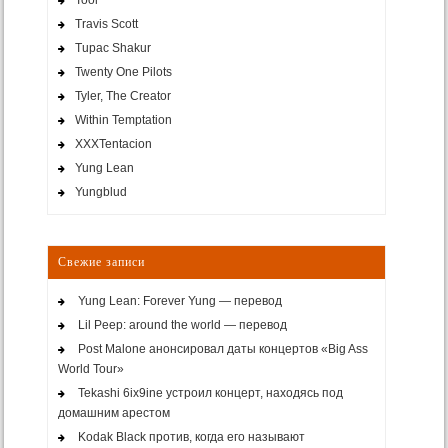
Tool
Travis Scott
Tupac Shakur
Twenty One Pilots
Tyler, The Creator
Within Temptation
XXXTentacion
Yung Lean
Yungblud
Свежие записи
Yung Lean: Forever Yung — перевод
Lil Peep: around the world — перевод
Post Malone анонсировал даты концертов «Big Ass
World Tour»
Tekashi 6ix9ine устроил концерт, находясь под
домашним арестом
Kodak Black против, когда его называют