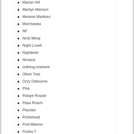
Marian Hill
Marilyn Manson
Melanie Martinez
Morcheeba
NF
Nicki Minaj
Night Lovell
Nightwish
Nirvana
nothing,nowhere
Oliver Tree
Ozzy Osbourne
P!nk
Palaye Royale
Papa Roach
Placebo
Portishead
Post Malone
Pusha-T