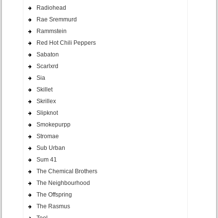
Radiohead
Rae Sremmurd
Rammstein
Red Hot Chili Peppers
Sabaton
Scarlxrd
Sia
Skillet
Skrillex
Slipknot
Smokepurpp
Stromae
Sub Urban
Sum 41
The Chemical Brothers
The Neighbourhood
The Offspring
The Rasmus