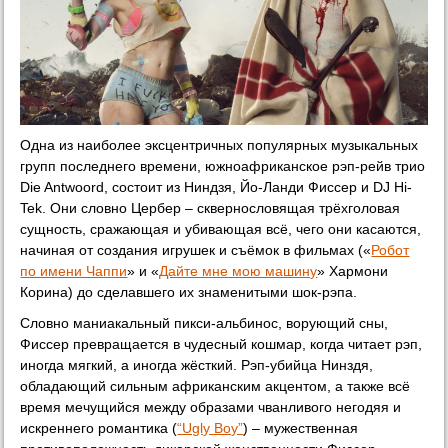
Одна из наиболее эксцентричных популярных музыкальных
групп последнего времени, южноафриканское рэп-рейв трио
Die Antwoord, состоит из Ниндзя, Йо-Ланди Фиссер и DJ Hi-
Tek. Они словно Цербер – сквернословящая трёхголовая
сущность, сражающая и убивающая всё, чего они касаются,
начиная от создания игрушек и съёмок в фильмах («
Робот
по имени Чаппи
» и «
Дайте мне мою машину
» Хармони
Корина) до сделавшего их знаменитыми шок-рэпа.
Словно маниакальный пикси-альбинос, ворующий сны,
Фиссер превращается в чудесный кошмар, когда читает рэп,
иногда мягкий, а иногда жёсткий. Рэп-убийца Нинздя,
обладающий сильным африканским акцентом, а также всё
время мечущийся между образами чванливого негодяя и
искреннего романтика (
“Ugly Boy”
) – мужественная