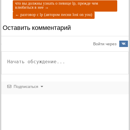
что вы должны узнать о певице lp, прежде чем
влюбиться в нее
→
←
разговор с lp (автором песни lost on you)
Оставить комментарий
Войти через
Подписаться