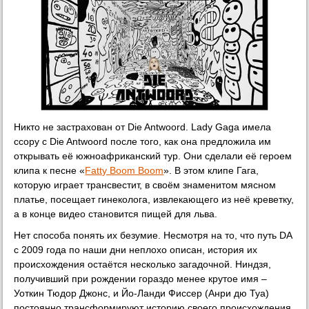
Никто не застрахован от Die Antwoord. Lady Gaga имела
ссору с Die Antwoord после того, как она предложила им
открывать её южноафриканский тур. Они сделали её героем
клипа к песне «
Fatty Boom Boom
». В этом клипе Гага,
которую играет трансвестит, в своём знаменитом мясном
платье, посещает гинеколога, извлекающего из неё креветку,
а в конце видео становится пищей для льва.
Нет способа понять их безумие. Несмотря на то, что путь DA
с 2009 года по наши дни неплохо описан, история их
происхождения остаётся несколько загадочной. Ниндзя,
получивший при рождении гораздо менее крутое имя –
Уоткин Тюдор Джонс, и Йо-Ланди Фиссер (Анри дю Туа)
постоянно трансформируют историю своего происхождения.