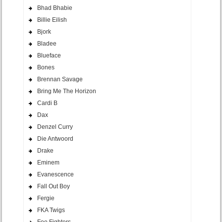
Bhad Bhabie
Billie Eilish
Bjork
Bladee
Blueface
Bones
Brennan Savage
Bring Me The Horizon
Cardi B
Dax
Denzel Curry
Die Antwoord
Drake
Eminem
Evanescence
Fall Out Boy
Fergie
FKA Twigs