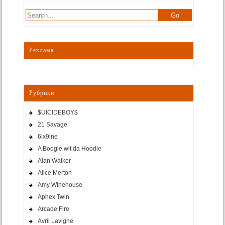
Реклама
Рубрики
$UICIDEBOY$
21 Savage
6ix9ine
A Boogie wit da Hoodie
Alan Walker
Alice Merton
Amy Winehouse
Aphex Twin
Arcade Fire
Avril Lavigne