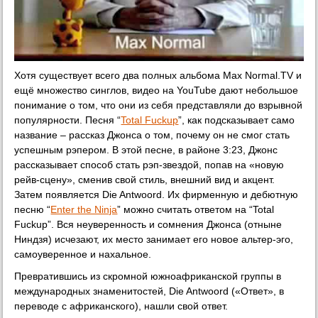
Хотя существует всего два полных альбома Max Normal.TV и
ещё множество синглов, видео на YouTube дают небольшое
понимание о том, что они из себя представляли до взрывной
популярности. Песня “
Total Fuckup
”, как подсказывает само
название – рассказ Джонса о том, почему он не смог стать
успешным рэпером. В этой песне, в районе 3:23, Джонс
рассказывает способ стать рэп-звездой, попав на «новую
рейв-сцену», сменив свой стиль, внешний вид и акцент.
Затем появляется Die Antwoord. Их фирменную и дебютную
песню “
Enter the Ninja
” можно считать ответом на “Total
Fuckup”. Вся неуверенность и сомнения Джонса (отныне
Ниндзя) исчезают, их место занимает его новое альтер-эго,
самоуверенное и нахальное.
Превратившись из скромной южноафриканской группы в
международных знаменитостей, Die Antwoord («Ответ», в
переводе с африканского), нашли свой ответ.