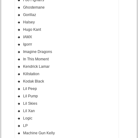
Foo Fighters
Ghostemane
Gorillaz
Halsey
Hugo Kant
IAMX
Igorrr
Imagine Dragons
In This Moment
Kendrick Lamar
Killstation
Kodak Black
Lil Peep
Lil Pump
Lil Skies
Lil Xan
Logic
LP
Machine Gun Kelly