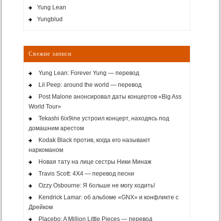
Yung Lean
Yungblud
Свежие записи
Yung Lean: Forever Yung — перевод
Lil Peep: around the world — перевод
Post Malone анонсировал даты концертов «Big Ass
World Tour»
Tekashi 6ix9ine устроил концерт, находясь под
домашним арестом
Kodak Black против, когда его называют
наркоманом
Новая тату на лице сестры Ники Минаж
Travis Scott: 4X4 — перевод песни
Ozzy Osbourne: Я больше не могу ходить!
Kendrick Lamar: об альбоме «GNX» и конфликте с
Дрейком
Placebo: A Million Little Pieces — перевод