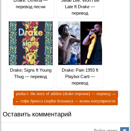
Drake: Omertà —
Swae Lee: Won’t Be
перевод песни
Late ft Drake —
перевод
Drake: Signs ft Young
Drake: Pain 1993 ft
Thug — перевод
Playboi Carti —
перевод
pusha-t: the story of adidon (drake response) — перевод
→
←
софи брюссо (sophie brussaux) — волна популярности
Оставить комментарий
Войти через