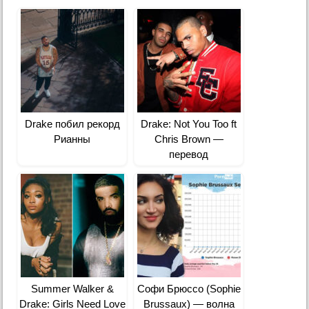
Drake побил рекорд
Drake: Not You Too ft
Рианны
Chris Brown —
перевод
Summer Walker &
Софи Брюссо (Sophie
Drake: Girls Need Love
Brussaux) — волна