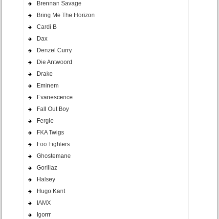
Brennan Savage
Bring Me The Horizon
Cardi B
Dax
Denzel Curry
Die Antwoord
Drake
Eminem
Evanescence
Fall Out Boy
Fergie
FKA Twigs
Foo Fighters
Ghostemane
Gorillaz
Halsey
Hugo Kant
IAMX
Igorrr