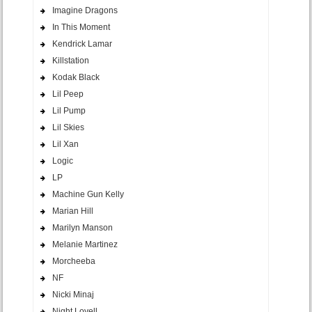
Imagine Dragons
In This Moment
Kendrick Lamar
Killstation
Kodak Black
Lil Peep
Lil Pump
Lil Skies
Lil Xan
Logic
LP
Machine Gun Kelly
Marian Hill
Marilyn Manson
Melanie Martinez
Morcheeba
NF
Nicki Minaj
Night Lovell