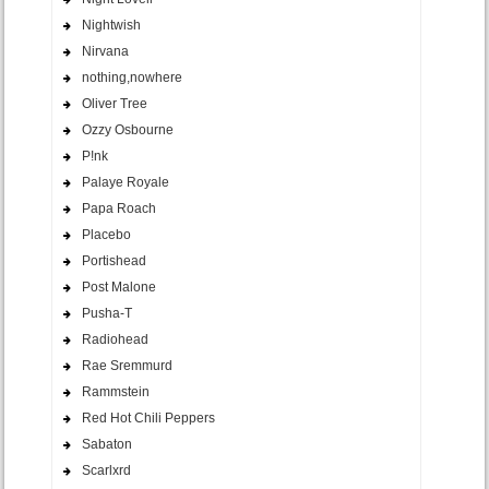
Nightwish
Nirvana
nothing,nowhere
Oliver Tree
Ozzy Osbourne
P!nk
Palaye Royale
Papa Roach
Placebo
Portishead
Post Malone
Pusha-T
Radiohead
Rae Sremmurd
Rammstein
Red Hot Chili Peppers
Sabaton
Scarlxrd