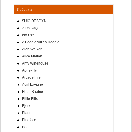
Рубрики
$UICIDEBOY$
21 Savage
6ix9ine
A Boogie wit da Hoodie
Alan Walker
Alice Merton
Amy Winehouse
Aphex Twin
Arcade Fire
Avril Lavigne
Bhad Bhabie
Billie Eilish
Bjork
Bladee
Blueface
Bones