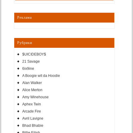
Реклама
Рубрики
$UICIDEBOY$
21 Savage
6ix9ine
A Boogie wit da Hoodie
Alan Walker
Alice Merton
Amy Winehouse
Aphex Twin
Arcade Fire
Avril Lavigne
Bhad Bhabie
Billie Eilish