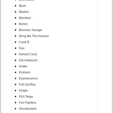
Bjork
Bladee
Blueface
Bones
Brennan Savage
Bring Me The Horizon
Cardi B
Dax
Denzel Curry
Die Antwoord
Drake
Eminem
Evanescence
Fall Out Boy
Fergie
FKA Twigs
Foo Fighters
Ghostemane