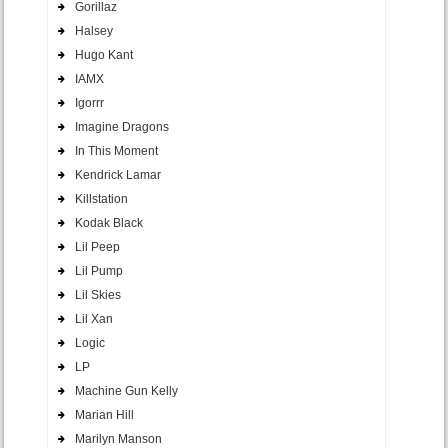
Gorillaz
Halsey
Hugo Kant
IAMX
Igorrr
Imagine Dragons
In This Moment
Kendrick Lamar
Killstation
Kodak Black
Lil Peep
Lil Pump
Lil Skies
Lil Xan
Logic
LP
Machine Gun Kelly
Marian Hill
Marilyn Manson