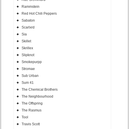
Rammstein
Red Hot Chili Peppers
Sabaton
Scarlxrd
Sia
Skillet
Skrillex
Slipknot
Smokepurpp
Stromae
Sub Urban
Sum 41
The Chemical Brothers
The Neighbourhood
The Offspring
The Rasmus
Tool
Travis Scott