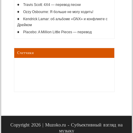
Travis Scott: 4X4 — перевод песни
Ozzy Osbourne: Я больше не могу ходить!
Kendrick Lamar: об альбоме «GNX» и конфликте с
Дрейком
Placebo: A Million Little Pieces — перевод
Счетчики
Copyright 2026 |
Muzoko.ru - Субъективный взгляд на
музыку