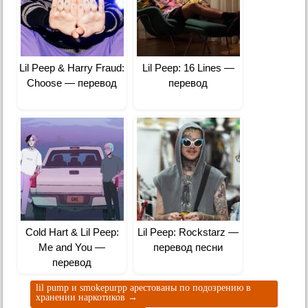
Lil Peep & Harry Fraud:
Lil Peep: 16 Lines —
Choose — перевод
перевод
Cold Hart & Lil Peep:
Lil Peep: Rockstarz —
Me and You —
перевод песни
перевод
lil pump и smokepurpp арестованы по подозрению в
хранении наркотиков
→