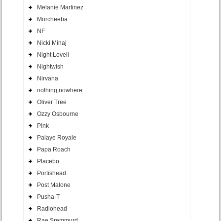
Melanie Martinez
Morcheeba
NF
Nicki Minaj
Night Lovell
Nightwish
Nirvana
nothing,nowhere
Oliver Tree
Ozzy Osbourne
P!nk
Palaye Royale
Papa Roach
Placebo
Portishead
Post Malone
Pusha-T
Radiohead
Rae Sremmurd