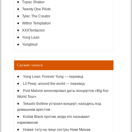
Tupac Shakur
Twenty One Pilots
Tyler, The Creator
Within Temptation
XXXTentacion
Yung Lean
Yungblud
Свежие записи
Yung Lean: Forever Yung — перевод
Lil Peep: around the world — перевод
Post Malone анонсировал даты концертов «Big Ass
World Tour»
Tekashi 6ix9ine устроил концерт, находясь под
домашним арестом
Kodak Black против, когда его называют
наркоманом
Новая тату на лице сестры Ники Минаж