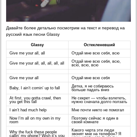
Давайте более детально посмотрим на текст и перевод на
русский язык песни Glassy
Glassy
Остекленевший
Give me your all, all
Отдай мне всю себя, всю
Отдай мне всю себя, всю,
Give me your all, all, all, all, all
всю, всю, всю
Give me your all
Отдай мне всю себя
Детка, я не собираюсь
Baby, I ain’t comin’ up to fall
больше падать вниз
At first, you gotta crawl, then
Не секрет — чтобы взлететь,
you get this tall
нужно сначала долго ползать
I ain’t had much help
Мне почти никто не помогал
Now I’m all on my own in my
Поэтому сейчас я один в
room
своей комнате
Какого черта эти люди
Why the fuck these people
звонят мне на телефон? Я
callin’ my phone? Wish it’s you