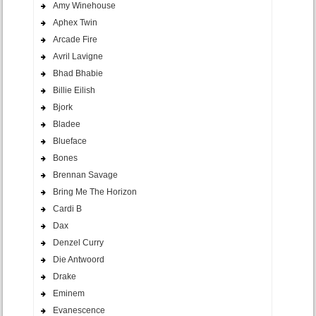
Amy Winehouse
Aphex Twin
Arcade Fire
Avril Lavigne
Bhad Bhabie
Billie Eilish
Bjork
Bladee
Blueface
Bones
Brennan Savage
Bring Me The Horizon
Cardi B
Dax
Denzel Curry
Die Antwoord
Drake
Eminem
Evanescence