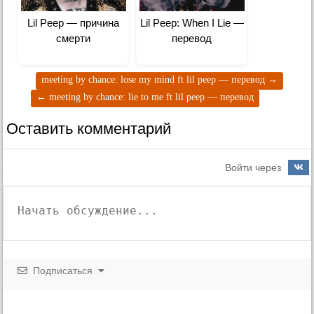
Lil Peep — причина
Lil Peep: When I Lie —
смерти
перевод
meeting by chance: lose my mind ft lil peep — перевод
→
←
meeting by chance: lie to me ft lil peep — перевод
Оставить комментарий
Войти через
Подписаться