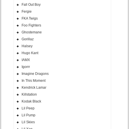
Fall Out Boy
Fergie
FKA Twigs
Foo Fighters
Ghostemane
Gorillaz
Halsey
Hugo Kant
IAMX
Igorrr
Imagine Dragons
In This Moment
Kendrick Lamar
Killstation
Kodak Black
Lil Peep
Lil Pump
Lil Skies
Lil Xan