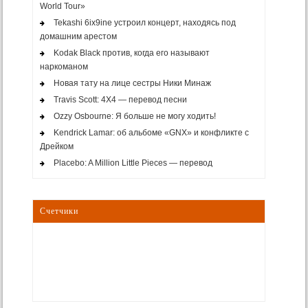
World Tour»
Tekashi 6ix9ine устроил концерт, находясь под
домашним арестом
Kodak Black против, когда его называют
наркоманом
Новая тату на лице сестры Ники Минаж
Travis Scott: 4X4 — перевод песни
Ozzy Osbourne: Я больше не могу ходить!
Kendrick Lamar: об альбоме «GNX» и конфликте с
Дрейком
Placebo: A Million Little Pieces — перевод
Счетчики