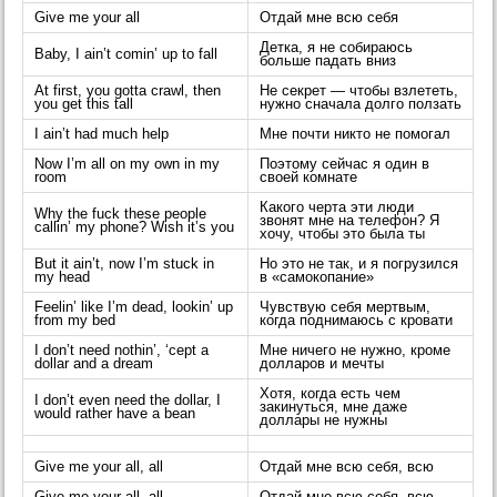
Give me your all
Отдай мне всю себя
Детка, я не собираюсь
Baby, I ain’t comin’ up to fall
больше падать вниз
At first, you gotta crawl, then
Не секрет — чтобы взлететь,
you get this tall
нужно сначала долго ползать
I ain’t had much help
Мне почти никто не помогал
Now I’m all on my own in my
Поэтому сейчас я один в
room
своей комнате
Какого черта эти люди
Why the fuck these people
звонят мне на телефон? Я
callin’ my phone? Wish it’s you
хочу, чтобы это была ты
But it ain’t, now I’m stuck in
Но это не так, и я погрузился
my head
в «самокопание»
Feelin’ like I’m dead, lookin’ up
Чувствую себя мертвым,
from my bed
когда поднимаюсь с кровати
I don’t need nothin’, ‘cept a
Мне ничего не нужно, кроме
dollar and a dream
долларов и мечты
Хотя, когда есть чем
I don’t even need the dollar, I
закинуться, мне даже
would rather have a bean
доллары не нужны
Give me your all, all
Отдай мне всю себя, всю