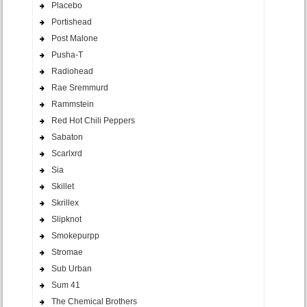
Placebo
Portishead
Post Malone
Pusha-T
Radiohead
Rae Sremmurd
Rammstein
Red Hot Chili Peppers
Sabaton
Scarlxrd
Sia
Skillet
Skrillex
Slipknot
Smokepurpp
Stromae
Sub Urban
Sum 41
The Chemical Brothers