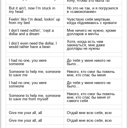
хочу, чтобы это была ты
But it ain’t, now I’m stuck in
Но это не так, и я погрузился
my head
в «самокопание»
Feelin’ like I’m dead, lookin’ up
Чувствую себя мертвым,
from my bed
когда поднимаюсь с кровати
I don’t need nothin’, ‘cept a
Мне ничего не нужно, кроме
dollar and a dream
долларов и мечты
Хотя, когда есть чем
I don’t even need the dollar, I
закинуться, мне даже
would rather have a bean
доллары не нужны
I had no one, you were
До тебя у меня никого не
someone
было…
Someone to help me, someone
Никого, кто смог бы помочь
to save me
мне, кто спас бы меня
I had no one, you were
До тебя у меня никого не
someone
было…
Никого, кто смог бы помочь
Someone to help me, someone
мне, кто спас бы меня от
to save me from myself
самого себя
Give me your all, all
Отдай мне всю себя, всю
Give me your all, all
Отдай мне всю себя, всю