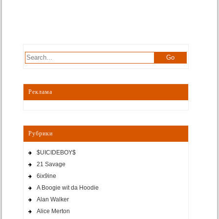
Реклама
Рубрики
$UICIDEBOY$
21 Savage
6ix9ine
A Boogie wit da Hoodie
Alan Walker
Alice Merton