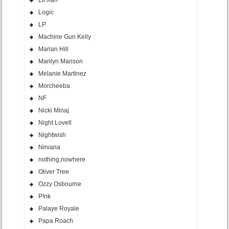
Logic
LP
Machine Gun Kelly
Marian Hill
Marilyn Manson
Melanie Martinez
Morcheeba
NF
Nicki Minaj
Night Lovell
Nightwish
Nirvana
nothing,nowhere
Oliver Tree
Ozzy Osbourne
P!nk
Palaye Royale
Papa Roach