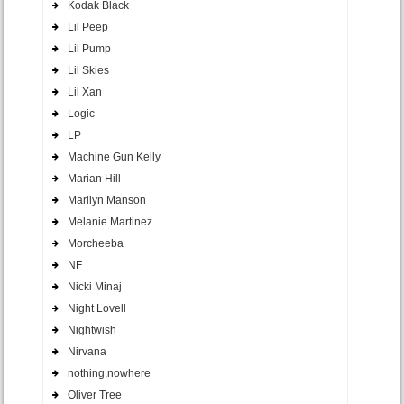
Kodak Black
Lil Peep
Lil Pump
Lil Skies
Lil Xan
Logic
LP
Machine Gun Kelly
Marian Hill
Marilyn Manson
Melanie Martinez
Morcheeba
NF
Nicki Minaj
Night Lovell
Nightwish
Nirvana
nothing,nowhere
Oliver Tree