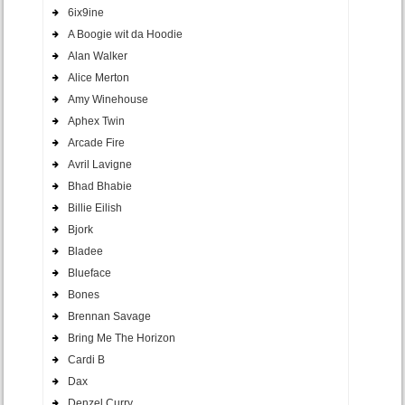
6ix9ine
A Boogie wit da Hoodie
Alan Walker
Alice Merton
Amy Winehouse
Aphex Twin
Arcade Fire
Avril Lavigne
Bhad Bhabie
Billie Eilish
Bjork
Bladee
Blueface
Bones
Brennan Savage
Bring Me The Horizon
Cardi B
Dax
Denzel Curry