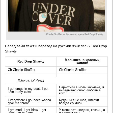
Charlie Shuffler — битмейкер трека Red Drop Shawty
Перед вами текст и перевод на русский язык песни Red Drop
Shawty
Малышка, в красных
Red Drop Shawty
каплях
Ch-Charlie Shuffler
Ch-Charlie Shuffler
[Chorus: Lil Peep]
Наркотики в моем кармане, я
I got drugs in my coat, I put
вкладываю свою любовь в
love in my coke
кокс
Everywhere I go, hoes wanna
Куда бы я не шёл, шлюхи
give me throat
всегда со мной
I got mud, I got blow, I get
У меня есть кодеин, кокаин, а
lonely on my own
я совсем один