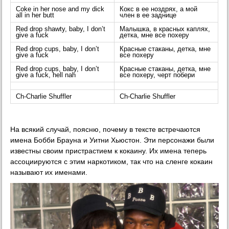
Coke in her nose and my dick
Кокс в ее ноздрях, а мой
all in her butt
член в ее заднице
Red drop shawty, baby, I don’t
Малышка, в красных каплях,
give a fuck
детка, мне все похеру
Red drop cups, baby, I don’t
Красные стаканы, детка, мне
give a fuck
все похеру
Red drop cups, baby, I don’t
Красные стаканы, детка, мне
give a fuck, hell nah
все похеру, черт побери
Ch-Charlie Shuffler
Ch-Charlie Shuffler
На всякий случай, поясню, почему в тексте встречаются
имена Бобби Брауна и Уитни Хьюстон. Эти персонажи были
известны своим пристрастием к кокаину. Их имена теперь
ассоциируются с этим наркотиком, так что на сленге кокаин
называют их именами.