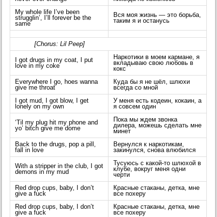
My whole life I’ve been
Вся моя жизнь — это борьба,
strugglin’, I’ll forever be the
таким я и останусь
same
[Chorus: Lil Peep]
Наркотики в моем кармане, я
I got drugs in my coat, I put
вкладываю свою любовь в
love in my coke
кокс
Everywhere I go, hoes wanna
Куда бы я не шёл, шлюхи
give me throat
всегда со мной
I got mud, I got blow, I get
У меня есть кодеин, кокаин, а
lonely on my own
я совсем один
Пока мы ждем звонка
‘Til my plug hit my phone and
дилера, можешь сделать мне
yo’ bitch give me dome
минет
Back to the drugs, pop a pill,
Вернулся к наркотикам,
fall in love
закинулся, снова влюбился
Тусуюсь с какой-то шлюхой в
With a stripper in the club, I got
клубе, вокруг меня одни
demons in my mud
черти
Red drop cups, baby, I don’t
Красные стаканы, детка, мне
give a fuck
все похеру
Red drop cups, baby, I don’t
Красные стаканы, детка, мне
give a fuck
все похеру