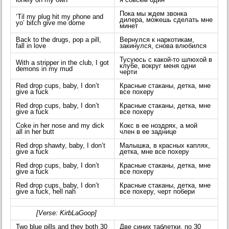
Пока мы ждем звонка
‘Til my plug hit my phone and
дилера, можешь сделать мне
yo’ bitch give me dome
минет
Back to the drugs, pop a pill,
Вернулся к наркотикам,
fall in love
закинулся, снова влюбился
Тусуюсь с какой-то шлюхой в
With a stripper in the club, I got
клубе, вокруг меня одни
demons in my mud
черти
Red drop cups, baby, I don’t
Красные стаканы, детка, мне
give a fuck
все похеру
Red drop cups, baby, I don’t
Красные стаканы, детка, мне
give a fuck
все похеру
Coke in her nose and my dick
Кокс в ее ноздрях, а мой
all in her butt
член в ее заднице
Red drop shawty, baby, I don’t
Малышка, в красных каплях,
give a fuck
детка, мне все похеру
Red drop cups, baby, I don’t
Красные стаканы, детка, мне
give a fuck
все похеру
Red drop cups, baby, I don’t
Красные стаканы, детка, мне
give a fuck, hell nah
все похеру, черт побери
[Verse: KirbLaGoop]
Two blue pills and they both 30
Две синих таблетки, по 30