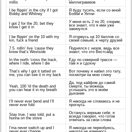
millis
миллиграммов
I be flippin’ in the city if I got
Я буду тусить, если со мной
Bobby and Whitney
Бобби и Уитни
У меня есть 2 по 20, спорим,
I got 2 for the 20, bet they
все знают, что я ими уже
know I get it in
закинулся
I be flippin’ on the 10 with my
Я оторвусь на 10 баллов со
kin, fuck a friend
своей семьей, к черту друзей
7.5. rollin’ live ’cause they
Поднялся с низов, ведь все
know that’s Westside
знают, что это Вестсайд
In the north ‘cross the track,
Еду по северной трассе —
where I ride, where I die
там я и сдохну
That’s why I got it tatted on
Вот почему я набил это тату,
me, you can see it in my back
посмотри на мою спину
Да, под кайфом до самой
Yeah, 100 ’til the death and
смерти, ты можешь
you can hear it in my breath
услышать это в моём
дыхании
I’ll never ever bend and I’ll
Я никогда не сломаюсь и не
never ever fold
прогнусь
Останусь верным себе, я
Stay true, I was told, put a
всегда говорил, что готов
hunna on the stove
отвечать за свои слова
I’ma never switch up and I
Я никогда не переобуюсь,
never ever change
никогда не изменюсь