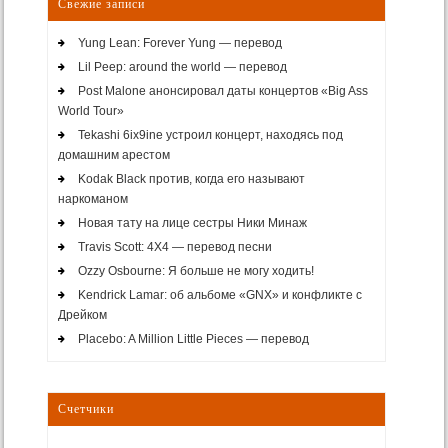
Свежие записи
Yung Lean: Forever Yung — перевод
Lil Peep: around the world — перевод
Post Malone анонсировал даты концертов «Big Ass
World Tour»
Tekashi 6ix9ine устроил концерт, находясь под
домашним арестом
Kodak Black против, когда его называют
наркоманом
Новая тату на лице сестры Ники Минаж
Travis Scott: 4X4 — перевод песни
Ozzy Osbourne: Я больше не могу ходить!
Kendrick Lamar: об альбоме «GNX» и конфликте с
Дрейком
Placebo: A Million Little Pieces — перевод
Счетчики