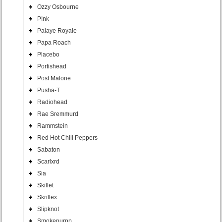
Ozzy Osbourne
P!nk
Palaye Royale
Papa Roach
Placebo
Portishead
Post Malone
Pusha-T
Radiohead
Rae Sremmurd
Rammstein
Red Hot Chili Peppers
Sabaton
Scarlxrd
Sia
Skillet
Skrillex
Slipknot
Smokepurpp