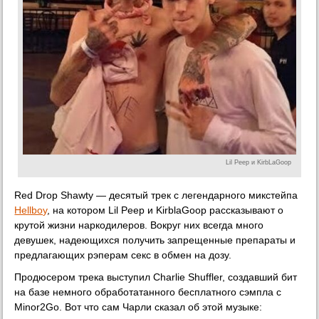
Lil Peep и KirbLaGoop
Red Drop Shawty — десятый трек с легендарного микстейпа
Hellboy
, на котором Lil Peep и KirblaGoop рассказывают о
крутой жизни наркодилеров. Вокруг них всегда много
девушек, надеющихся получить запрещенные препараты и
предлагающих рэперам секс в обмен на дозу.
Продюсером трека выступил Charlie Shuffler, создавший бит
на базе немного обработатанного бесплатного сэмпла с
Minor2Go. Вот что сам Чарли сказал об этой музыке: