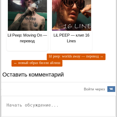
Lil Peep: Moving On —
LiL PEEP — клип 16
перевод
Lines
lil peep: worlds away — перевод
→
←
новый образ билли айлиш
Оставить комментарий
Войти через