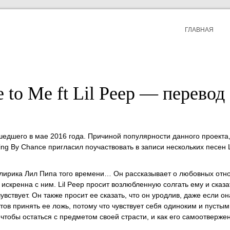
ГЛАВНАЯ
 to Me ft Lil Peep — перевод
шедшего в мае 2016 года. Причиной популярности данного проекта,
ing By Chance пригласил поучаствовать в записи нескольких песен L
ая лирика Лил Пипа того времени… Он рассказывает о любовных отн
 искренна с ним. Lil Peep просит возлюбленную солгать ему и сказа
увствует. Он также просит ее сказать, что он уродлив, даже если он
тов принять ее ложь, потому что чувствует себя одиноким и пустым
, чтобы остаться с предметом своей страсти, и как его самоотверже