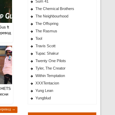
Sum 41
The Chemical Brothers
The Neighbourhood
The Offspring
Gus ft
The Rasmus
еревод
Tool
Travis Scott
Tupac Shakur
Twenty One Pilots
Tyler, The Creator
Within Temptation
XXXTentacion
TCHETS
Yung Lean
есни
Yungblud
 перевод
→