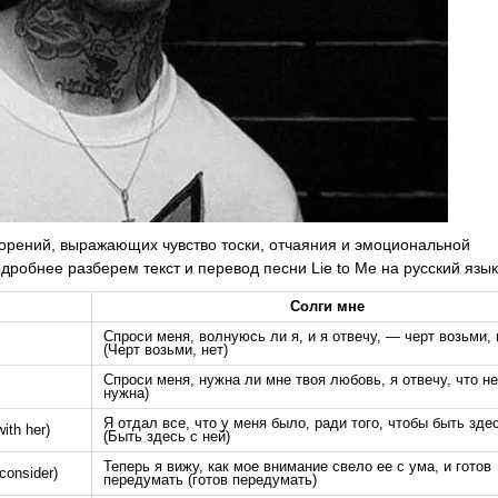
орений, выражающих чувство тоски, отчаяния и эмоциональной
одробнее разберем текст и перевод песни Lie to Me на русский язык
Солги мне
Спроси меня, волнуюсь ли я, и я отвечу, — черт возьми, 
(Черт возьми, нет)
Спроси меня, нужна ли мне твоя любовь, я отвечу, что не
нужна)
Я отдал все, что у меня было, ради того, чтобы быть зде
with her)
(Быть здесь с ней)
Теперь я вижу, как мое внимание свело ее с ума, и готов
consider)
передумать (готов передумать)