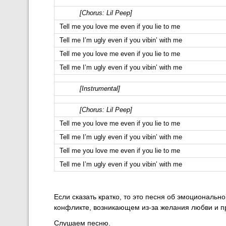
[Chorus: Lil Peep]
Tell me you love me even if you lie to me
Tell me I’m ugly even if you vibin’ with me
Tell me you love me even if you lie to me
Tell me I’m ugly even if you vibin’ with me
[Instrumental]
[Chorus: Lil Peep]
Tell me you love me even if you lie to me
Tell me I’m ugly even if you vibin’ with me
Tell me you love me even if you lie to me
Tell me I’m ugly even if you vibin’ with me
Если сказать кратко, то это песня об эмоциональ
конфликте, возникающем из-за желания любви и пр
Слушаем песню.