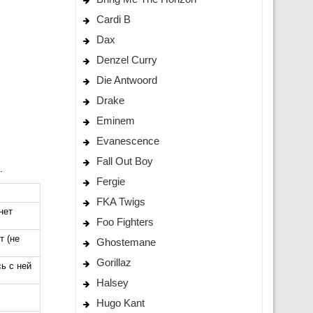
Cardi B
Dax
Denzel Curry
Die Antwoord
Drake
Eminem
Evanescence
Fall Out Boy
.
Fergie
FKA Twigs
нет
Foo Fighters
т (не
Ghostemane
Gorillaz
сь с ней
Halsey
Hugo Kant