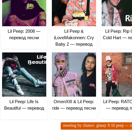
Lil Peep: 2008 —
Lil Peep &
Lil Peep: Rip 
перевод песни
iLoveMakonnen: Cry
Cold Hart — п
Baby 2 — перевод
Lil Peep: Life Is
OmenXIII & Lil Peep:
Lil Peep: RA
Beautiful — перевод
ride — перевод песни
— перевод п
meeting by chance: glassy ft lil peep —