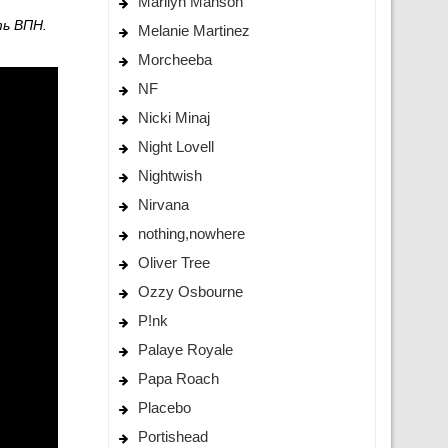
Marilyn Manson
ть ВПН.
Melanie Martinez
Morcheeba
NF
Nicki Minaj
Night Lovell
Nightwish
Nirvana
nothing,nowhere
Oliver Tree
Ozzy Osbourne
P!nk
Palaye Royale
Papa Roach
Placebo
Portishead