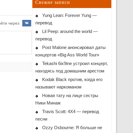
Свежие записи
Yung Lean: Forever Yung —
перевод
йти через
Lil Peep: around the world —
перевод
Post Malone анонсировал даты
концертов «Big Ass World Tour»
Tekashi 6ix9ine устроил концерт,
находясь под домашним арестом
Kodak Black против, когда его
называют наркоманом
Новая тату на лице сестры
Ники Минаж
Travis Scott: 4X4 — перевод
песни
Ozzy Osbourne: Я больше не