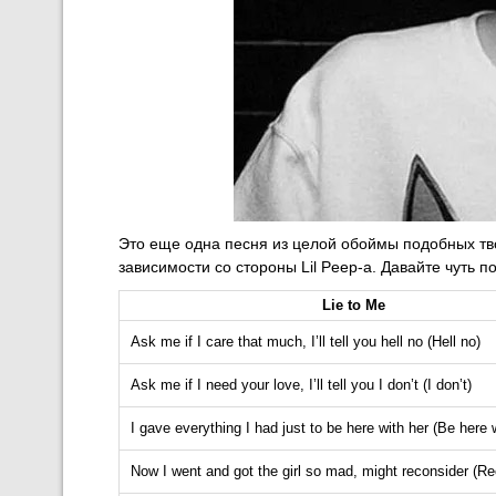
Это еще одна песня из целой обоймы подобных тв
зависимости со стороны Lil Peep-а. Давайте чуть п
Lie to Me
Ask me if I care that much, I’ll tell you hell no (Hell no)
Ask me if I need your love, I’ll tell you I don’t (I don’t)
I gave everything I had just to be here with her (Be here 
Now I went and got the girl so mad, might reconsider (Re