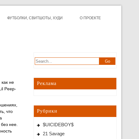
ФУТБОЛКИ, СВИТШОТЫ, ХУДИ
О ПРОЕКТЕ
 как не
Реклама
il Peep-
ошениях,
Рубрики
ть, что
а
 без нее.
$UICIDEBOY$
нность
21 Savage