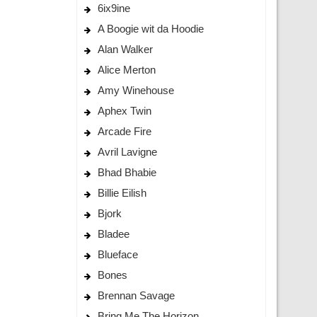
6ix9ine
A Boogie wit da Hoodie
Alan Walker
Alice Merton
Amy Winehouse
Aphex Twin
Arcade Fire
Avril Lavigne
Bhad Bhabie
Billie Eilish
Bjork
Bladee
Blueface
Bones
Brennan Savage
Bring Me The Horizon