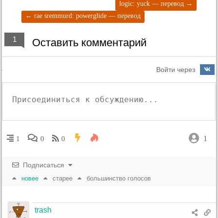
logic: yuck — перевод
→
←
rae sremmurd: powerglide — перевод
1
Оставить комментарий
Войти через
1
1
0
0
Подписаться
новее
старее
большинство голосов
trash