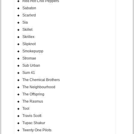
Red Hot Chili Peppers
Sabaton
Scarlxrd
Sia
Skillet
Skrillex
Slipknot
Smokepurpp
Stromae
Sub Urban
Sum 41
The Chemical Brothers
The Neighbourhood
The Offspring
The Rasmus
Tool
Travis Scott
Tupac Shakur
Twenty One Pilots