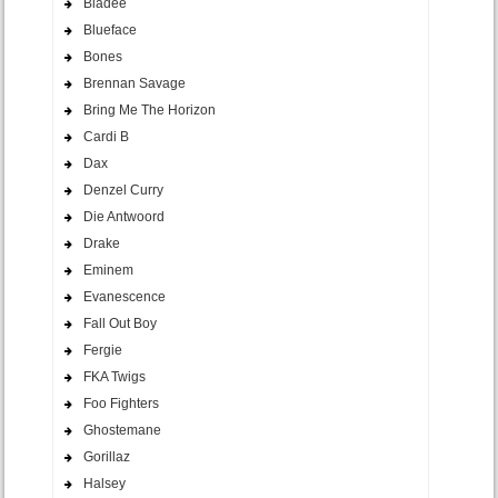
Bladee
Blueface
Bones
Brennan Savage
Bring Me The Horizon
Cardi B
Dax
Denzel Curry
Die Antwoord
Drake
Eminem
Evanescence
Fall Out Boy
Fergie
FKA Twigs
Foo Fighters
Ghostemane
Gorillaz
Halsey