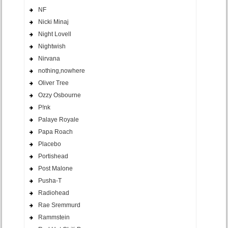
NF
Nicki Minaj
Night Lovell
Nightwish
Nirvana
nothing,nowhere
Oliver Tree
Ozzy Osbourne
P!nk
Palaye Royale
Papa Roach
Placebo
Portishead
Post Malone
Pusha-T
Radiohead
Rae Sremmurd
Rammstein