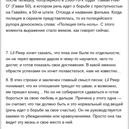
после телешоу, популярного в 1960-70-х годах “Hawaii Five-
O” (Гаваи 50), в котором речь идет о борьбе с преступностью
на Гавайях, в 50-м штате. Отсюда и название фильма. Когда
полиция в сериале представлялась, то из полицейского
рупора доносились слова: «Полиция пять-ноль». С этого
момента выражение стало мемом, как говорят сейчас.
7. Lil Peep хочет сказать, что пока они были по отдельности,
он не терял времени даром и чему-то научился, чего-то
достиг, и готов показать свои достижения. В какой именно
обрасти успехами он хочет похвастаться, нам не известно…
8. В этих строках и заключен главный смысл песни. Lil Peep
понимает, что их отношения трещат по швам, и возможно,
им пришел конец… Но он не собирается сдаваться и готов
бороться за свою любовь и дальше. Причина у этого одна —
он считает, что так должно быть и это нормальный ход вещей
(речь идет о борьбе за свое счастье). Он не руководствуется
какими-то убеждениями или нравоучениями. Просто она так
видит эту жизнь и свое место в ней.