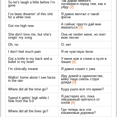
Так давай немного
So let’s laugh a little before I’m
посмеёмся перед тем, как я
gone
уйду
[2]
I’ve been dreamin’ of this shit
Я давно мечтал о такой
for a while now
фигне
А сейчас просто дай мне
Got me high now
вмазаться
[3]
She don’t love me, but she’s
Она не любит меня, но поет
singin’ my song
мою песню
Oh, no
О, нет
I don’t feel much pain
Я не чувствую боли
Got a knife in my back and a
У меня нож в спине и пуля в
bullet in my brain
башке
[4]
I’m clinically insane
Я давно сошел с ума
Иду домой в одиночестве,
Walkin’ home alone I see faces
вижу лица сквозь струи
in the rain
дождя
[5]
Where did all the time go?
Куда ушло всё это время?
Я растерял его, пока
Spend it gettin’ high while I
обкуренный прятался от
hide from the 5-0
копов
[6]
Где теперь все эти
Where did all the lines go?
кокаиновые дорожки?