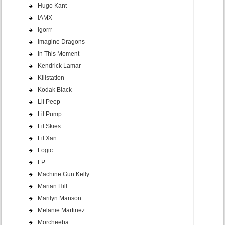
Hugo Kant
IAMX
Igorrr
Imagine Dragons
In This Moment
Kendrick Lamar
Killstation
Kodak Black
Lil Peep
Lil Pump
Lil Skies
Lil Xan
Logic
LP
Machine Gun Kelly
Marian Hill
Marilyn Manson
Melanie Martinez
Morcheeba