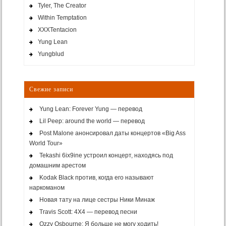
Tyler, The Creator
Within Temptation
XXXTentacion
Yung Lean
Yungblud
Свежие записи
Yung Lean: Forever Yung — перевод
Lil Peep: around the world — перевод
Post Malone анонсировал даты концертов «Big Ass
World Tour»
Tekashi 6ix9ine устроил концерт, находясь под
домашним арестом
Kodak Black против, когда его называют
наркоманом
Новая тату на лице сестры Ники Минаж
Travis Scott: 4X4 — перевод песни
Ozzy Osbourne: Я больше не могу ходить!