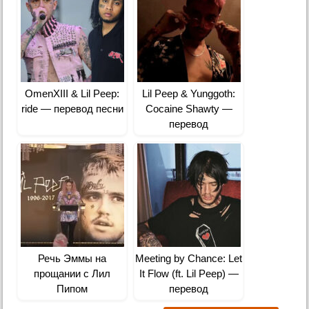
OmenXIII & Lil Peep:
Lil Peep & Yunggoth:
ride — перевод песни
Cocaine Shawty —
перевод
Речь Эммы на
Meeting by Chance: Let
прощании с Лил
It Flow (ft. Lil Peep) —
Пипом
перевод