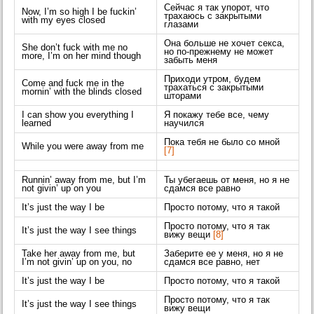
Сейчас я так упорот, что
Now, I’m so high I be fuckin’
трахаюсь с закрытыми
with my eyes closed
глазами
Она больше не хочет секса,
She don’t fuck with me no
но по-прежнему не может
more, I’m on her mind though
забыть меня
Приходи утром, будем
Come and fuck me in the
трахаться с закрытыми
mornin’ with the blinds closed
шторами
I can show you everything I
Я покажу тебе все, чему
learned
научился
Пока тебя не было со мной
While you were away from me
[7]
Runnin’ away from me, but I’m
Ты убегаешь от меня, но я не
not givin’ up on you
сдамся все равно
It’s just the way I be
Просто потому, что я такой
Просто потому, что я так
It’s just the way I see things
вижу вещи
[8]
Take her away from me, but
Заберите ее у меня, но я не
I’m not givin’ up on you, no
сдамся все равно, нет
It’s just the way I be
Просто потому, что я такой
Просто потому, что я так
It’s just the way I see things
вижу вещи