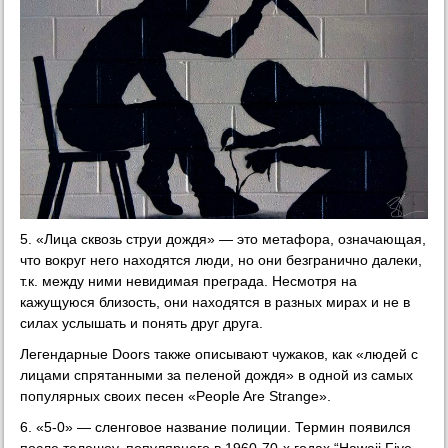
5. «Лица сквозь струи дождя» — это метафора, означающая,
что вокруг него находятся люди, но они безгранично далеки,
т.к. между ними невидимая преграда. Несмотря на
кажущуюся близость, они находятся в разных мирах и не в
силах услышать и понять друг друга.
Легендарные Doors также описывают чужаков, как «людей с
лицами спрятанными за пеленой дождя» в одной из самых
популярных своих песен «People Are Strange».
6. «5-0» — сленговое название полиции. Термин появился