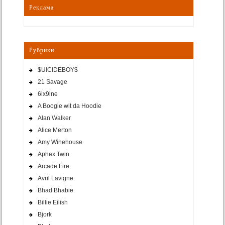
Реклама
Рубрики
$UICIDEBOY$
21 Savage
6ix9ine
A Boogie wit da Hoodie
Alan Walker
Alice Merton
Amy Winehouse
Aphex Twin
Arcade Fire
Avril Lavigne
Bhad Bhabie
Billie Eilish
Bjork