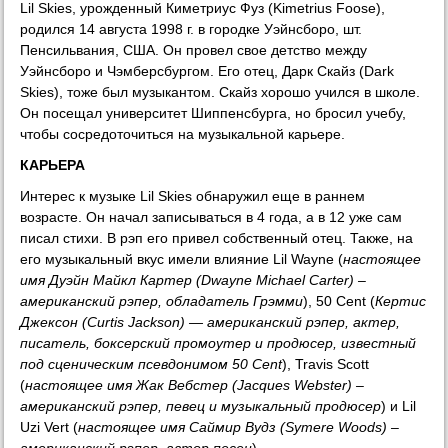
Lil Skies, урожденный Киметриус Фуз (Kimetrius Foose),
родился 14 августа 1998 г. в городке Уэйнсборо, шт.
Пенсильвания, США. Он провел свое детство между
Уэйнсборо и Чэмберсбургом. Его отец, Дарк Скайз (Dark
Skies), тоже был музыкантом. Скайз хорошо учился в школе.
Он посещал университет Шиппенсбурга, но бросил учебу,
чтобы сосредоточиться на музыкальной карьере.
КАРЬЕРА
Интерес к музыке Lil Skies обнаружил еще в раннем
возрасте. Он начал записываться в 4 года, а в 12 уже сам
писал стихи. В рэп его привел собственный отец. Также, на
его музыкальный вкус имели влияние Lil Wayne (
настоящее
имя Дуэйн Майкл Картер (Dwayne Michael Carter) –
американский рэпер, обладатель Грэмми
), 50 Cent (
Кертис
Джексон (Curtis Jackson) — американский рэпер, актер,
писатель, боксерский промоутер и продюсер, известный
под сценическим псевдонимом 50 Cent
), Travis Scott
(
настоящее имя Жак Вебстер (Jacques Webster) –
американский рэпер, певец и музыкальный продюсер
) и Lil
Uzi Vert (
настоящее имя Саймир Вудз (Symere Woods) –
американский рэпер, автор песен
).