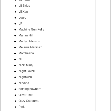
Lil Skies
Lil Xan
Logic
LP
Machine Gun Kelly
Marian Hill
Marilyn Manson
Melanie Martinez
Morcheeba
NF
Nicki Minaj
Night Lovell
Nightwish
Nirvana
nothing,nowhere
Oliver Tree
Ozzy Osbourne
P!nk