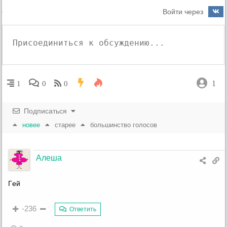
Войти через
1
1
0
0
Подписаться
новее
старее
большинство голосов
Алеша
Гeй
-236
Ответить