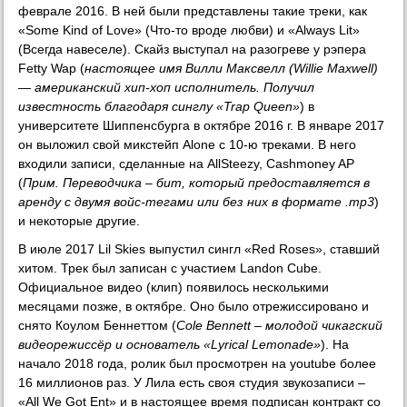
феврале 2016. В ней были представлены такие треки, как
«Some Kind of Love» (Что-то вроде любви) и «Always Lit»
(Всегда навеселе). Скайз выступал на разогреве у рэпера
Fetty Wap (
настоящее имя Вилли Максвелл (Willie Maxwell)
— американский хип-хоп исполнитель. Получил
известность благодаря синглу «Trap Queen»
) в
университете Шиппенсбурга в октябре 2016 г. В январе 2017
он выложил свой микстейп Alone с 10-ю треками. В него
входили записи, сделанные на AllSteezy, Cashmoney AP
(
Прим. Переводчика – бит, который предоставляется в
аренду с двумя войс-тегами или без них в формате .mp3
)
и некоторые другие.
В июле 2017 Lil Skies выпустил сингл «Red Roses», ставший
хитом. Трек был записан с участием Landon Cube.
Официальное видео (клип) появилось несколькими
месяцами позже, в октябре. Оно было отрежиссировано и
снято Коулом Беннеттом (
Cole Bennett – молодой чикагский
видеорежиссёр и основатель «Lyrical Lemonade»
). На
начало 2018 года, ролик был просмотрен на youtube более
16 миллионов раз. У Лила есть своя студия звукозаписи –
«All We Got Ent» и в настоящее время подписан контракт со