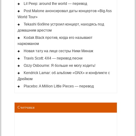
Lil Peep: around the world — перевод
Post Malone анонсировал даты концертов «Big Ass
World Tour»
Tekashi 6ix9ine устроил концерт, находясь под
домашним арестом
Kodak Black против, когда его называют
наркоманом
Новая тату на лице сестры Ники Минаж
Travis Scott: 4X4 — перевод песни
Ozzy Osbourne: Я больше не могу ходить!
Kendrick Lamar: об альбоме «GNX» и конфликте с
Дрейком
Placebo: A Million Little Pieces — перевод
Счетчики