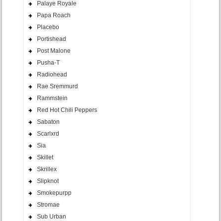
Palaye Royale
Papa Roach
Placebo
Portishead
Post Malone
Pusha-T
Radiohead
Rae Sremmurd
Rammstein
Red Hot Chili Peppers
Sabaton
Scarlxrd
Sia
Skillet
Skrillex
Slipknot
Smokepurpp
Stromae
Sub Urban