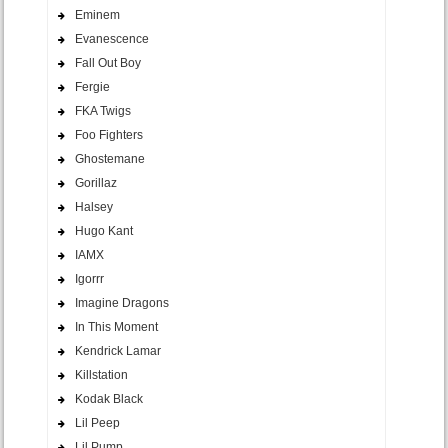
Eminem
Evanescence
Fall Out Boy
Fergie
FKA Twigs
Foo Fighters
Ghostemane
Gorillaz
Halsey
Hugo Kant
IAMX
Igorrr
Imagine Dragons
In This Moment
Kendrick Lamar
Killstation
Kodak Black
Lil Peep
Lil Pump