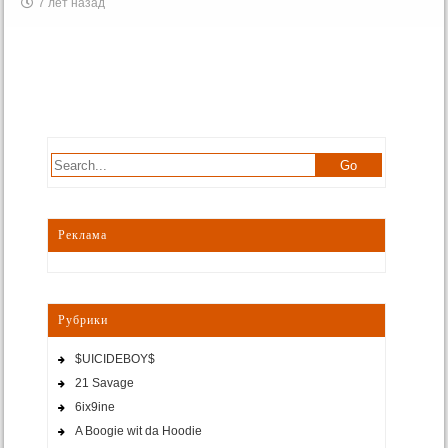
7 лет назад
Реклама
Рубрики
$UICIDEBOY$
21 Savage
6ix9ine
A Boogie wit da Hoodie