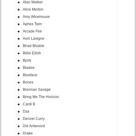
Alan Walker
Alice Merton
Amy Winehouse
Aphex Twin
Arcade Fire
Avril Lavigne
Bhad Bhabie
Billie Eilish
Bjork
Bladee
Blueface
Bones
Brennan Savage
Bring Me The Horizon
Cardi B
Dax
Denzel Curry
Die Antwoord
Drake