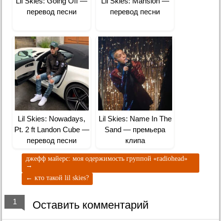
Lil Skies: Going Off —
Lil Skies: Mansion —
перевод песни
перевод песни
Lil Skies: Nowadays,
Lil Skies: Name In The
Pt. 2 ft Landon Cube —
Sand — премьера
перевод песни
клипа
джефф майерс: моя одержимость группой «radiohead»
→
←
кто такой lil skies?
1
Оставить комментарий