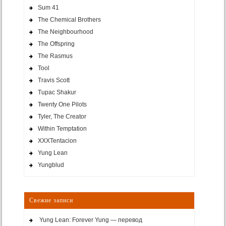
Sum 41
The Chemical Brothers
The Neighbourhood
The Offspring
The Rasmus
Tool
Travis Scott
Tupac Shakur
Twenty One Pilots
Tyler, The Creator
Within Temptation
XXXTentacion
Yung Lean
Yungblud
Свежие записи
Yung Lean: Forever Yung — перевод