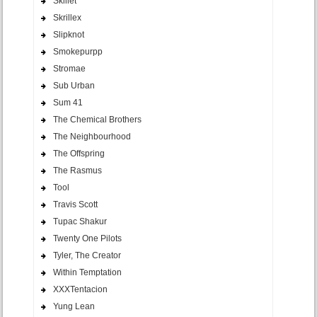
Skillet
Skrillex
Slipknot
Smokepurpp
Stromae
Sub Urban
Sum 41
The Chemical Brothers
The Neighbourhood
The Offspring
The Rasmus
Tool
Travis Scott
Tupac Shakur
Twenty One Pilots
Tyler, The Creator
Within Temptation
XXXTentacion
Yung Lean