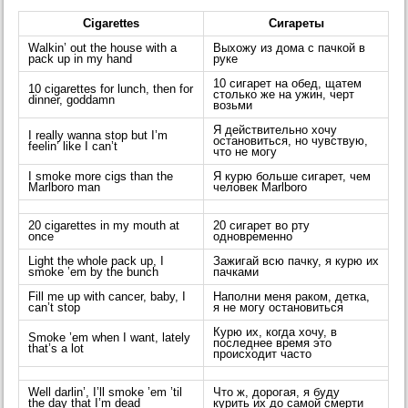
Cigarettes
Сигареты
Walkin’ out the house with a
Выхожу из дома с пачкой в
pack up in my hand
руке
10 сигарет на обед, щатем
10 cigarettes for lunch, then for
столько же на ужин, черт
dinner, goddamn
возьми
Я действительно хочу
I really wanna stop but I’m
остановиться, но чувствую,
feelin’ like I can’t
что не могу
I smoke more cigs than the
Я курю больше сигарет, чем
Marlboro man
человек Marlboro
20 cigarettes in my mouth at
20 сигарет во рту
once
одновременно
Light the whole pack up, I
Зажигай всю пачку, я курю их
smoke ’em by the bunch
пачками
Fill me up with cancer, baby, I
Наполни меня раком, детка,
can’t stop
я не могу остановиться
Курю их, когда хочу, в
Smoke ’em when I want, lately
последнее время это
that’s a lot
происходит часто
Well darlin’, I’ll smoke ’em ’til
Что ж, дорогая, я буду
the day that I’m dead
курить их до самой смерти