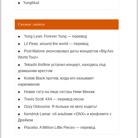
Yungblud
Свежие записи
Yung Lean: Forever Yung — перевод
Lil Peep: around the world — перевод
Post Malone анонсировал даты концертов «Big Ass
World Tour»
Tekashi 6ix9ine устроил концерт, находясь под
домашним арестом
Kodak Black против, когда его называют
наркоманом
Новая тату на лице сестры Ники Минаж
Travis Scott: 4X4 — перевод песни
Ozzy Osbourne: Я больше не могу ходить!
Kendrick Lamar: об альбоме «GNX» и конфликте с
Дрейком
Placebo: A Million Little Pieces — перевод