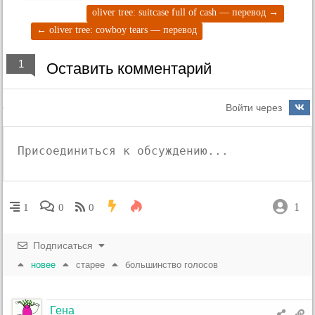
oliver tree: suitcase full of cash — перевод
→
←
oliver tree: cowboy tears — перевод
1
Оставить комментарий
Войти через
1
1
0
0
Подписаться
новее
старее
большинство голосов
Гена