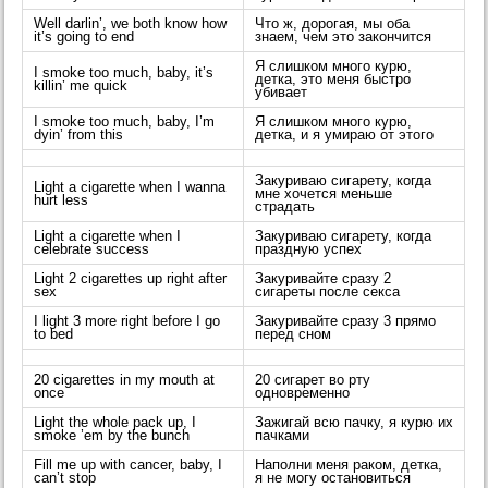
Well darlin’, we both know how
Что ж, дорогая, мы оба
it’s going to end
знаем, чем это закончится
Я слишком много курю,
I smoke too much, baby, it’s
детка, это меня быстро
killin’ me quick
убивает
I smoke too much, baby, I’m
Я слишком много курю,
dyin’ from this
детка, и я умираю от этого
Закуриваю сигарету, когда
Light a cigarette when I wanna
мне хочется меньше
hurt less
страдать
Light a cigarette when I
Закуриваю сигарету, когда
celebrate success
праздную успех
Light 2 cigarettes up right after
Закуривайте сразу 2
sex
сигареты после секса
I light 3 more right before I go
Закуривайте сразу 3 прямо
to bed
перед сном
20 cigarettes in my mouth at
20 сигарет во рту
once
одновременно
Light the whole pack up, I
Зажигай всю пачку, я курю их
smoke ’em by the bunch
пачками
Fill me up with cancer, baby, I
Наполни меня раком, детка,
can’t stop
я не могу остановиться