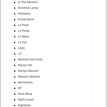
In This Moment
Kendrick Lamar
Killstation
Kodak Black
Lil Peep
Lil Pump
Lil Skies
Lil Xan
Logic
LP
Machine Gun Kelly
Marian Hill
Marilyn Manson
Melanie Martinez
Morcheeba
NF
Nicki Minaj
Night Lovell
Nightwish