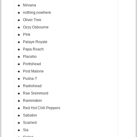
Nirvana
nothing,nowhere
Oliver Tree
Ozzy Osbourne
P!nk
Palaye Royale
Papa Roach
Placebo
Portishead
Post Malone
Pusha-T
Radiohead
Rae Sremmurd
Rammstein
Red Hot Chili Peppers
Sabaton
Scarlxrd
Sia