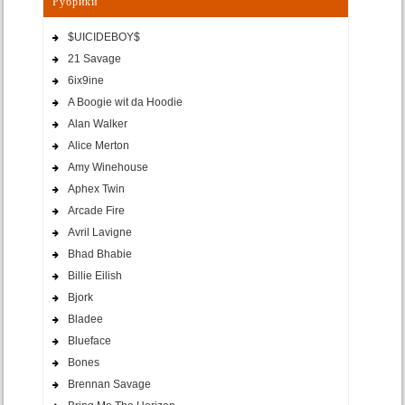
Рубрики
$UICIDEBOY$
21 Savage
6ix9ine
A Boogie wit da Hoodie
Alan Walker
Alice Merton
Amy Winehouse
Aphex Twin
Arcade Fire
Avril Lavigne
Bhad Bhabie
Billie Eilish
Bjork
Bladee
Blueface
Bones
Brennan Savage