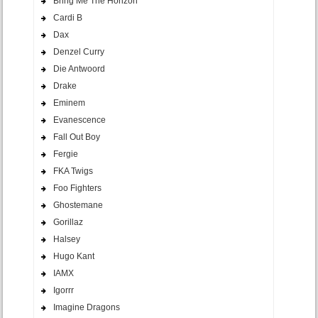
Bring Me The Horizon
Cardi B
Dax
Denzel Curry
Die Antwoord
Drake
Eminem
Evanescence
Fall Out Boy
Fergie
FKA Twigs
Foo Fighters
Ghostemane
Gorillaz
Halsey
Hugo Kant
IAMX
Igorrr
Imagine Dragons