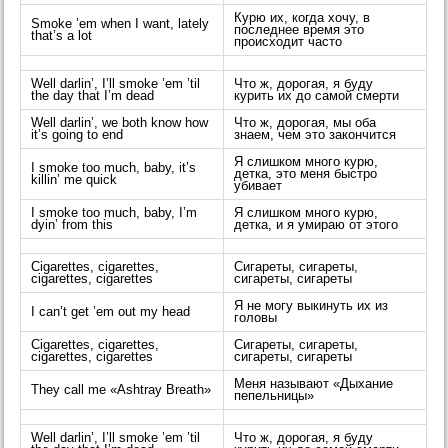
Курю их, когда хочу, в
Smoke ’em when I want, lately
последнее время это
that’s a lot
происходит часто
Well darlin’, I’ll smoke ’em ’til
Что ж, дорогая, я буду
the day that I’m dead
курить их до самой смерти
Well darlin’, we both know how
Что ж, дорогая, мы оба
it’s going to end
знаем, чем это закончится
Я слишком много курю,
I smoke too much, baby, it’s
детка, это меня быстро
killin’ me quick
убивает
I smoke too much, baby, I’m
Я слишком много курю,
dyin’ from this
детка, и я умираю от этого
Cigarettes, cigarettes,
Сигареты, сигареты,
cigarettes, cigarettes
сигареты, сигареты
Я не могу выкинуть их из
I can’t get ’em out my head
головы
Cigarettes, cigarettes,
Сигареты, сигареты,
cigarettes, cigarettes
сигареты, сигареты
Меня называют «Дыхание
They call me «Ashtray Breath»
пепельницы»
Well darlin’, I’ll smoke ’em ’til
Что ж, дорогая, я буду