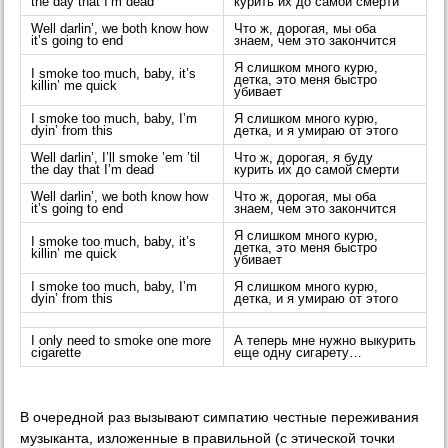
the day that I’m dead
курить их до самой смерти
Well darlin’, we both know how
Что ж, дорогая, мы оба
it’s going to end
знаем, чем это закончится
Я слишком много курю,
I smoke too much, baby, it’s
детка, это меня быстро
killin’ me quick
убивает
I smoke too much, baby, I’m
Я слишком много курю,
dyin’ from this
детка, и я умираю от этого
Well darlin’, I’ll smoke ’em ’til
Что ж, дорогая, я буду
the day that I’m dead
курить их до самой смерти
Well darlin’, we both know how
Что ж, дорогая, мы оба
it’s going to end
знаем, чем это закончится
Я слишком много курю,
I smoke too much, baby, it’s
детка, это меня быстро
killin’ me quick
убивает
I smoke too much, baby, I’m
Я слишком много курю,
dyin’ from this
детка, и я умираю от этого
I only need to smoke one more
А теперь мне нужно выкурить
cigarette
еще одну сигарету…
В очередной раз вызывают симпатию честные переживания
музыканта, изложенные в правильной (с этической точки