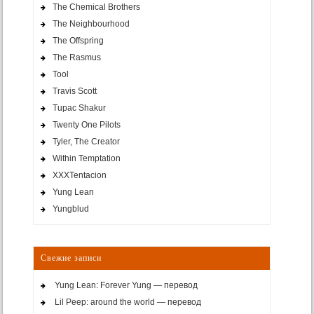
The Chemical Brothers
The Neighbourhood
The Offspring
The Rasmus
Tool
Travis Scott
Tupac Shakur
Twenty One Pilots
Tyler, The Creator
Within Temptation
XXXTentacion
Yung Lean
Yungblud
Свежие записи
Yung Lean: Forever Yung — перевод
Lil Peep: around the world — перевод