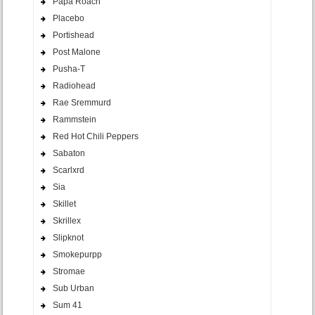
Papa Roach
Placebo
Portishead
Post Malone
Pusha-T
Radiohead
Rae Sremmurd
Rammstein
Red Hot Chili Peppers
Sabaton
Scarlxrd
Sia
Skillet
Skrillex
Slipknot
Smokepurpp
Stromae
Sub Urban
Sum 41