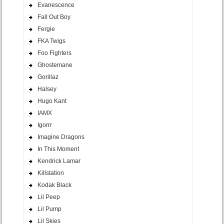
Evanescence
Fall Out Boy
Fergie
FKA Twigs
Foo Fighters
Ghostemane
Gorillaz
Halsey
Hugo Kant
IAMX
Igorrr
Imagine Dragons
In This Moment
Kendrick Lamar
Killstation
Kodak Black
Lil Peep
Lil Pump
Lil Skies