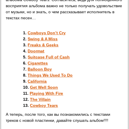
восприятия альбома важно не только получать удовольствие
от музыки, но и знать, о чем рассказывает исполнитель в
текстах песен…
1.
Cowboys Don’t Cry
2.
Swing & A Miss
3.
Freaks & Geeks
4.
Doormat
5.
Suitcase Full of Cash
6.
Cigarettes
7.
Balloon Boy
8.
Things We Used To Do
9.
California
10.
Get Well Soon
11.
Playing With Fire
12.
The Villain
13.
Cowboy Tears
А теперь, после того, как вы познакомились с текстами
треков с новой пластинки, давайте слушать альбом!!!!