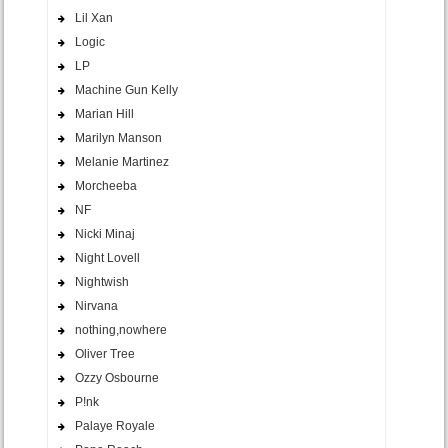
Lil Xan
Logic
LP
Machine Gun Kelly
Marian Hill
Marilyn Manson
Melanie Martinez
Morcheeba
NF
Nicki Minaj
Night Lovell
Nightwish
Nirvana
nothing,nowhere
Oliver Tree
Ozzy Osbourne
P!nk
Palaye Royale