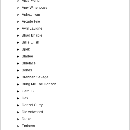
Alice Merton
Amy Winehouse
Aphex Twin
Arcade Fire
Avril Lavigne
Bhad Bhabie
Billie Eilish
Bjork
Bladee
Blueface
Bones
Brennan Savage
Bring Me The Horizon
Cardi B
Dax
Denzel Curry
Die Antwoord
Drake
Eminem