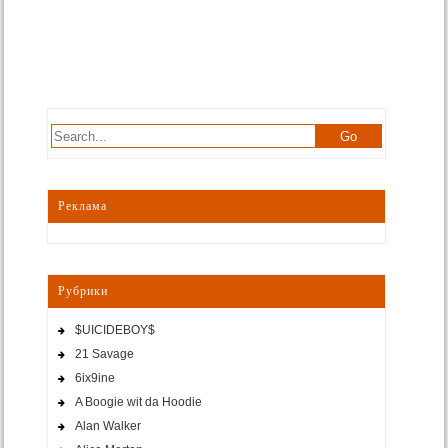
Реклама
Рубрики
$UICIDEBOY$
21 Savage
6ix9ine
A Boogie wit da Hoodie
Alan Walker