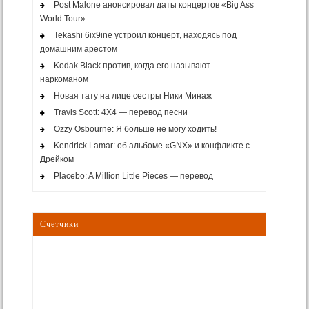
Post Malone анонсировал даты концертов «Big Ass
World Tour»
Tekashi 6ix9ine устроил концерт, находясь под
домашним арестом
Kodak Black против, когда его называют
наркоманом
Новая тату на лице сестры Ники Минаж
Travis Scott: 4X4 — перевод песни
Ozzy Osbourne: Я больше не могу ходить!
Kendrick Lamar: об альбоме «GNX» и конфликте с
Дрейком
Placebo: A Million Little Pieces — перевод
Счетчики