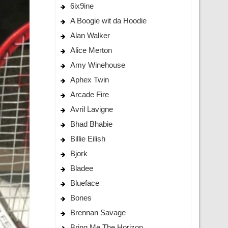
6ix9ine
A Boogie wit da Hoodie
Alan Walker
Alice Merton
Amy Winehouse
Aphex Twin
Arcade Fire
Avril Lavigne
Bhad Bhabie
Billie Eilish
Bjork
Bladee
Blueface
Bones
Brennan Savage
Bring Me The Horizon