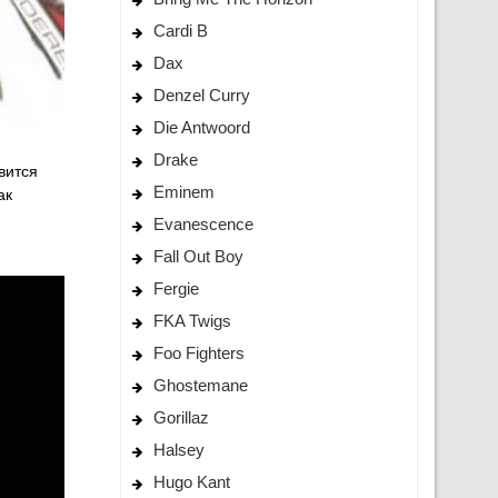
Cardi B
Dax
Denzel Curry
Die Antwoord
Drake
вится
Eminem
ак
Evanescence
Fall Out Boy
Fergie
FKA Twigs
Foo Fighters
Ghostemane
Gorillaz
Halsey
Hugo Kant