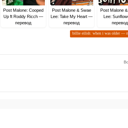
Post Malone: Cooped
Post Malone & Swae
Post Malone 
Up ft Roddy Ricch —
Lee: Take My Heart —
Lee: Sunflo
перевод
перевод
перевод
billie eilish: when i was older —
Во