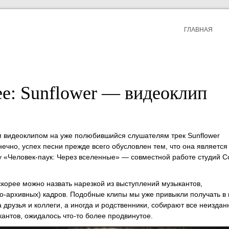
ГЛАВНАЯ
ee: Sunflower — видеоклип
м видеоклипом на уже полюбившийся слушателям трек Sunflower
онечно, успех песни прежде всего обусловлен тем, что она является
 «Человек-паук: Через вселенные» — совместной работе студий C
 скорее можно назвать нарезкой из выступлений музыкантов,
о-архивных) кадров. Подобные клипы мы уже привыкли получать в 
а друзья и коллеги, а иногда и родственники, собирают все неизда
кантов, ожидалось что-то более продвинутое.