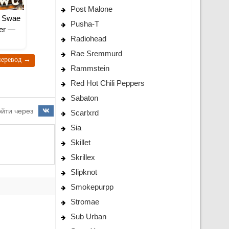
Post Malone
& Swae
Pusha-T
wer —
Radiohead
Rae Sremmurd
 перевод
→
Rammstein
Red Hot Chili Peppers
Sabaton
йти через
Scarlxrd
Sia
Skillet
Skrillex
Slipknot
Smokepurpp
Stromae
Sub Urban