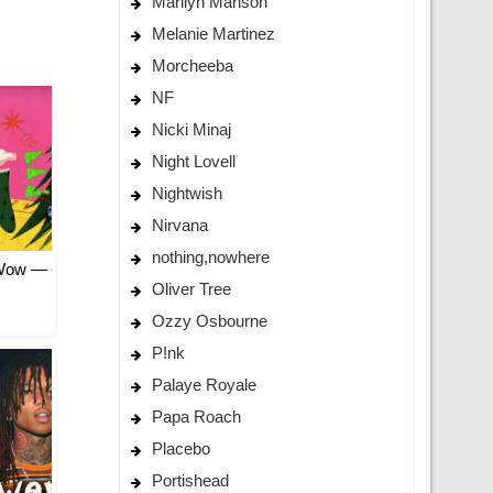
Marilyn Manson
Melanie Martinez
Morcheeba
NF
Nicki Minaj
Night Lovell
Nightwish
Nirvana
nothing,nowhere
 Wow —
Oliver Tree
Ozzy Osbourne
P!nk
Palaye Royale
Papa Roach
Placebo
Portishead