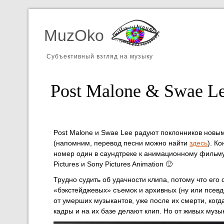
MuzOko
Субъективный взгляд на музыку
Post Malone & Swae L
Post Malone и Swae Lee радуют поклонников новы
(напомним, перевод песни можно найти
здесь
). К
номер один в саундтреке к анимационному фильму
Pictures и Sony Pictures Animation 🙂
Трудно судить об удачности клипа, потому что его
«бэкстейджевых» съемок и архивных (ну или псевд
от умерших музыкантов, уже после их смерти, когд
кадры и на их базе делают клип. Но от живых музы