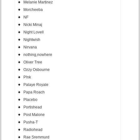
Melanie Martinez
Morcheeba
NF
Nicki Minaj
Night Lovell
Nightwish
Nirvana
nothing,nowhere
Oliver Tree
Ozzy Osbourne
P!nk
Palaye Royale
Papa Roach
Placebo
Portishead
Post Malone
Pusha-T
Radiohead
Rae Sremmurd