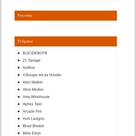
Реклама
Рубрики
$UICIDEBOY$
21 Savage
6ix9ine
A Boogie wit da Hoodie
Alan Walker
Alice Merton
Amy Winehouse
Aphex Twin
Arcade Fire
Avril Lavigne
Bhad Bhabie
Billie Eilish