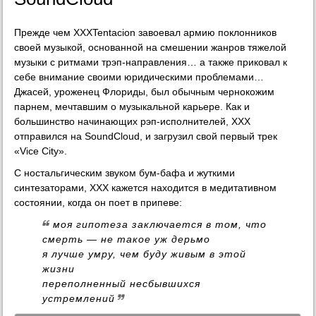
Прежде чем XXXTentacion завоевал армию поклонников
своей музыкой, основанной на смешении жанров тяжелой
музыки с ритмами трэп-направления… а также приковал к
себе внимание своими юридическими проблемами…
Джасей, уроженец Флориды, был обычным чернокожим
парнем, мечтавшим о музыкальной карьере. Как и
большинство начинающих рэп-исполнителей, XXX
отправился на SoundCloud, и загрузил свой первый трек
«Vice City».
С ностальгическим звуком бум-бафа и жуткими
синтезаторами, XXX кажется находится в медитативном
состоянии, когда он поет в припеве:
моя гипотеза заключается в том, что
смерть — не такое уж дерьмо
я лучше умру, чем буду живым в этой
жизни
переполненный несбывшихся
устремлений