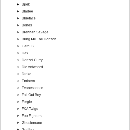
Bjork
Bladee
Blueface
Bones
Brennan Savage
Bring Me The Horizon
Cardi B
Dax
Denzel Curry
Die Antwoord
Drake
Eminem
Evanescence
Fall Out Boy
Fergie
FKA Twigs
Foo Fighters
Ghostemane
Gorillaz