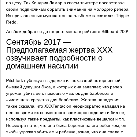
по цеху. Так Кендрик Ламар в своем твиттере посоветовал
своим подписчикам обратить внимание на молодого рэпера.
Из приглашенных музыкантов на альбоме засветился Trippie
Redd.
Альбом добрался до второго места в рейтинге Billboard 200!
Сентябрь 2017 —
Предполагаемая жертва XXX
озвучивает подробности о
домашнем насилии
Pitchfork публикует выдержки из показаний потерпевшей,
бывшей девушки Экса, в которых она заявляет, что рэпер
угрожал убить ее с помощью «вилок для барбекю» и
«чистящего средства для барбекю». Жертва нападения
также сказала, что XXXTentacion неоднократно нападал на
нее во время их совместного времяпровождения и бил ее,
используя такие предметы, как пластиковые вешалки и т.п.
Несмотря на то, что она была беременна его ребенком, он
якобы угрожал убить ее и ребенка, узнав, что она спала с