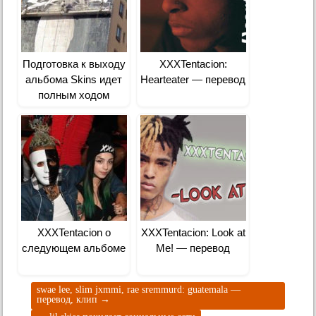
Подготовка к выходу
XXXTentacion:
альбома Skins идет
Hearteater — перевод
полным ходом
XXXTentacion о
XXXTentacion: Look at
следующем альбоме
Me! — перевод
swae lee, slim jxmmi, rae sremmurd: guatemala —
перевод, клип
→