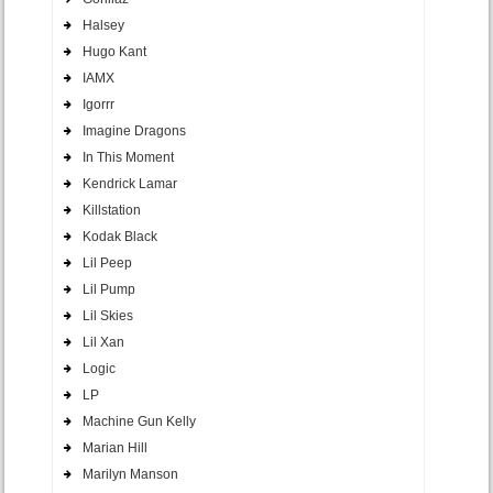
Halsey
Hugo Kant
IAMX
Igorrr
Imagine Dragons
In This Moment
Kendrick Lamar
Killstation
Kodak Black
Lil Peep
Lil Pump
Lil Skies
Lil Xan
Logic
LP
Machine Gun Kelly
Marian Hill
Marilyn Manson