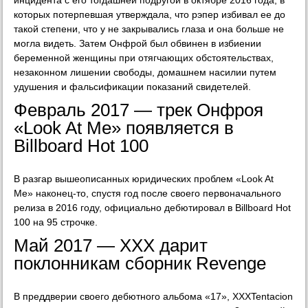
инцидента с его тогдашней подругой в октябре 2016 года, в
которых потерпевшая утверждала, что рэпер избивал ее до
такой степени, что у не закрывались глаза и она больше не
могла видеть. Затем Онфрой был обвинен в избиении
беременной женщины при отягчающих обстоятельствах,
незаконном лишении свободы, домашнем насилии путем
удушения и фальсификации показаний свидетелей.
Февраль 2017 — трек Онфроя
«Look At Me» появляется в
Billboard Hot 100
В разгар вышеописанных юридических проблем «Look At
Me» наконец-то, спустя год после своего первоначального
релиза в 2016 году, официально дебютировал в Billboard Hot
100 на 95 строчке.
Май 2017 — XXX дарит
поклонникам сборник Revenge
В преддверии своего дебютного альбома «17», XXXTentacion