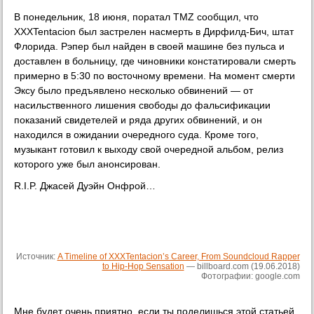
В понедельник, 18 июня, поратал TMZ сообщил, что
XXXTentacion был застрелен насмерть в Дирфилд-Бич, штат
Флорида. Рэпер был найден в своей машине без пульса и
доставлен в больницу, где чиновники констатировали смерть
примерно в 5:30 по восточному времени. На момент смерти
Эксу было предъявлено несколько обвинений — от
насильственного лишения свободы до фальсификации
показаний свидетелей и ряда других обвинений, и он
находился в ожидании очередного суда. Кроме того,
музыкант готовил к выходу свой очередной альбом, релиз
которого уже был анонсирован.
R.I.P. Джасей Дуэйн Онфрой…
Источник:
A Timeline of XXXTentacion’s Career, From Soundcloud Rapper
to Hip-Hop Sensation
— billboard.com (19.06.2018)
Фотографии: google.com
Мне будет очень приятно, если ты поделишься этой статьей