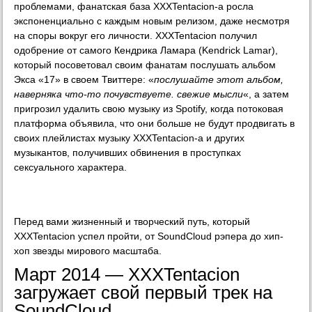
проблемами, фанатская база XXXTentacion-а росла
экспоненциально с каждым новым релизом, даже несмотря
на споры вокруг его личности. XXXTentacion получил
одобрение от самого Кендрика Ламара (Kendrick Lamar),
который посоветовал своим фанатам послушать альбом
Экса «17» в своем Твиттере: «
послушайте этот альбом,
наверняка что-то почувствуете. свежие мысли
«, а затем
пригрозил удалить свою музыку из Spotify, когда потоковая
платформа объявила, что они больше не будут продвигать в
своих плейлистах музыку XXXTentacion-а и других
музыкантов, получивших обвинения в проступках
сексуального характера.
Перед вами жизненный и творческий путь, который
XXXTentacion успел пройти, от SoundCloud рэпера до хип-
хоп звезды мирового масштаба.
Март 2014 — XXXTentacion
загружает свой первый трек на
SoundCloud