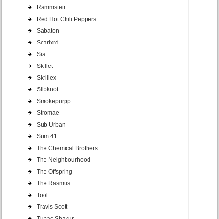
Rammstein
Red Hot Chili Peppers
Sabaton
Scarlxrd
Sia
Skillet
Skrillex
Slipknot
Smokepurpp
Stromae
Sub Urban
Sum 41
The Chemical Brothers
The Neighbourhood
The Offspring
The Rasmus
Tool
Travis Scott
Tupac Shakur