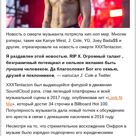
Новость о смерти музыканта потрясла хип-хоп мир. Многие
рэперы, такие как Kanye West, J. Cole, YG, Joey Bada$$ и
другие, отреагировали на новость о смерти XXXTentacion.
Я раздавлен этой новостью. RIP X. Огромный талант ,
безграничный потенциал и сильное желание быть
лучшим человеком. Да благословит Бог его семью,
друзей и поклонников
, — написал J. Cole в Twitter.
XXXTentacion был выдающейся фигурой в движении
SoundCloud рэпа, став легендой платформы и всей
музыкальной сцены в 2017 году, опубликовав хит «
Look At
Me
», который достиг 34 строчки в Billboard Hot 100.
Популярность музыканта дала новый толчок к обсуждению
его ареста в связи с домашним насилием в 2016 году.
Несмотря на то, что стремительное восхождение Онфроя в
музыке было изрядно подпорчено его юридическими