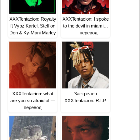
XXXTentacion: Royalty
XXXTentacion: I spoke
ft Vybz Kartel, Stefflon
to the devil in miami…
Don & Ky-Mani Marley
— перевод
— перевод
XXXTentacion: what
Застрелен
are you so afraid of —
XXXTentacion. R.I.P.
перевод