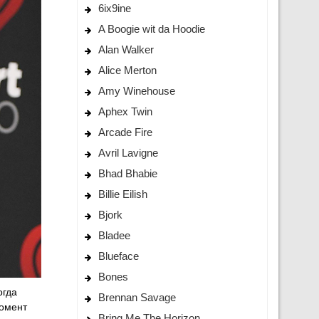
6ix9ine
A Boogie wit da Hoodie
Alan Walker
Alice Merton
Amy Winehouse
Aphex Twin
Arcade Fire
Avril Lavigne
Bhad Bhabie
Billie Eilish
Bjork
Bladee
Blueface
Bones
огда
Brennan Savage
момент
Bring Me The Horizon