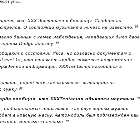
лся пульс.
щает, что ХХХ доставлен в больницу. Свидетели
стрелов. О состоянии музыканта ничего не известно.
асно данным с камер наблюдения, нападавших было двое
черном Dodge Journey.
общают о состоянии Икса, но согласно документам о
«Level 1», что означает крайне тяжелые повреждения
ержденной информации, XXXTentacion находится в
давшие, перед тем как скрыться, вытащили из
 сумку.
арда сообщил, что XXXTentacion объявлен мертвым.
, подозреваемых описывают как двух черных мужчин,
одет в красную маску. Автомобиль был подтвержден как
текол и черными колесами.