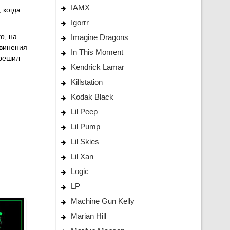
IAMX
 когда
Igorrr
о, на
Imagine Dragons
бвинения
In This Moment
зрешил
Kendrick Lamar
Killstation
Kodak Black
Lil Peep
Lil Pump
Lil Skies
Lil Xan
Logic
LP
Machine Gun Kelly
Marian Hill