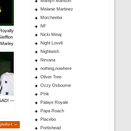
Marilyn Manson
Melanie Martinez
Morcheeba
NF
Royalty
Nicki Minaj
Stefflon
Night Lovell
 Marley
од
Nightwish
Nirvana
nothing,nowhere
Oliver Tree
Ozzy Osbourne
P!nk
 SAD! —
Palaye Royale
Papa Roach
Placebo
 pusha-t
→
Portishead