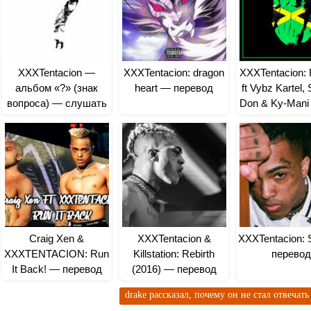
XXXTentacion —
XXXTentacion: dragon
XXXTentacion: 
альбом «?» (знак
heart — перевод
ft Vybz Kartel, 
вопроса) — слушать
Don & Ky-Mani
— перев
Craig Xen &
XXXTentacion &
XXXTentacion:
XXXTENTACION: Run
Killstation: Rebirth
перевод
It Back! — перевод
(2016) — перевод
drake рассказал, почему он не стал отвечать