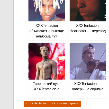
XXXTentacion
XXXTentacion:
объявляет о выходе
Hearteater — перевод
альбома «?»
Творческий путь
XXXTentacion —
XXXTentacion-а
каверы на скрипке
←
xxxtentacion: fuck love — перевод