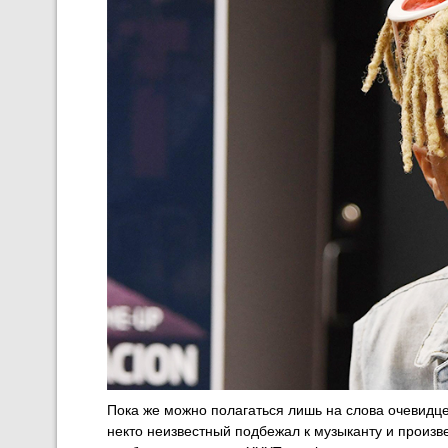
Пока же можно полагаться лишь на слова очевидцев
некто неизвестный подбежал к музыканту и произве