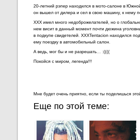
20-летний рэпер находился в мото-салоне в Южной
он вышел от дилера и сел в свою машину, к нему 
XXX имел много недоброжелателей, но о глобальны
нем висит в данный момент почти дюжина уголовн
в подкупе свидетелей. XXXTentacion находился по
ему поездку в автомобильный салон.
А ведь, мог бы и не разрешать… :((((
Покойся с миром, легенда!!!
Мне будет очень приятно, если ты поделишься этой
Еще по этой теме: