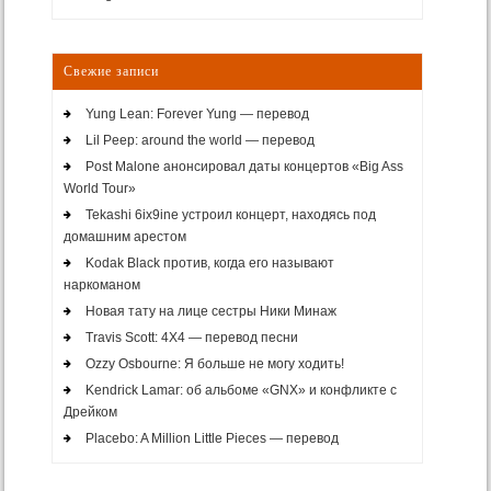
Свежие записи
Yung Lean: Forever Yung — перевод
Lil Peep: around the world — перевод
Post Malone анонсировал даты концертов «Big Ass
World Tour»
Tekashi 6ix9ine устроил концерт, находясь под
домашним арестом
Kodak Black против, когда его называют
наркоманом
Новая тату на лице сестры Ники Минаж
Travis Scott: 4X4 — перевод песни
Ozzy Osbourne: Я больше не могу ходить!
Kendrick Lamar: об альбоме «GNX» и конфликте с
Дрейком
Placebo: A Million Little Pieces — перевод