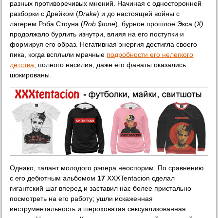
разных противоречивых мнений. Начиная с односторонней
разборки с Дрейком (
Drake
) и до настоящей войны с
лагерем Роба Стоуна (
Rob
$
tone
), бурное прошлое Экса (
X
)
продолжало бурлить изнутри, влияя на его поступки и
формируя его образ. Негативная энергия достигла своего
пика, когда всплыли мрачные
подробности его нелегкого
детства
, полного насилия; даже его фанаты оказались
шокированы.
Однако, талант молодого рэпера неоспорим. По сравнению
с его дебютным альбомом
17
XXXTentacion сделал
гигантский шаг вперед и заставил нас более пристально
посмотреть на его работу; ушли искаженная
инструментальность и шероховатая сексуализованная