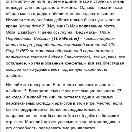
оптимистичной ноте, а легкие щипки гитар и струнных очень
подходят для прощального момента. Однако, тематически
общая масса страдает обилием непоследовательности.
Неужели этому альбому действительно были нужны песни
вроде “going down?” (Иду вниз?) Или подпевание Мэтта
Окса Бада$$у? Я ценю ссылку на «Ведьмака» (
Прим.
Переводчика:
Ведьмак (
The
Witcher
)
–
компьютерная
ролевая игра, разработанная польской компанией CD
Projekt RED по мотивам одноимённой серии романов
польского писателя Анджея Сапковского),
так же, как и все
остальное, но глазированные конфеты, и вся эта блестящая
мишура как-то удешевляют подлинную искренность
альбома.
Не поймите превратно. Есть много привлекательного в
альбоме
?
. Возможно, ему не хватает эмоциональности
17
,
но когда
X
в своей стихии, он остается одним из самых
перспективных молодых артистов в этой игре. Честно, если
бы он придерживался более последовательного
направления, он мог бы превзойти свой дебют с большим
отрывом. Молодой артист уже умеет зацепить мелодию, а
его способность передавать эмоции является