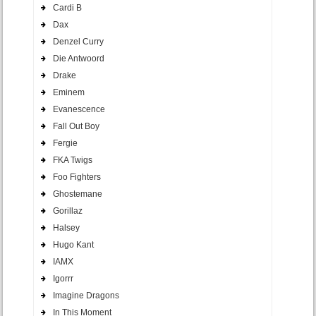
Cardi B
Dax
Denzel Curry
Die Antwoord
Drake
Eminem
Evanescence
Fall Out Boy
Fergie
FKA Twigs
Foo Fighters
Ghostemane
Gorillaz
Halsey
Hugo Kant
IAMX
Igorrr
Imagine Dragons
In This Moment