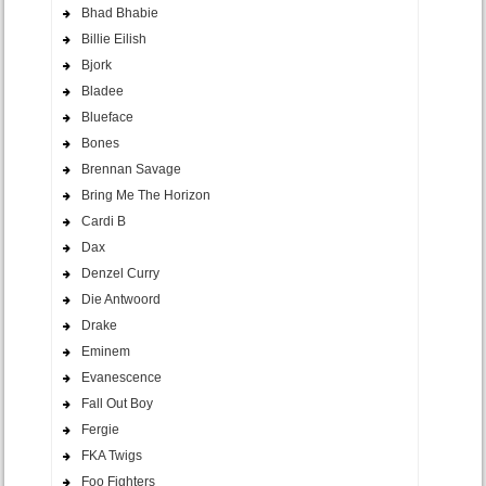
Bhad Bhabie
Billie Eilish
Bjork
Bladee
Blueface
Bones
Brennan Savage
Bring Me The Horizon
Cardi B
Dax
Denzel Curry
Die Antwoord
Drake
Eminem
Evanescence
Fall Out Boy
Fergie
FKA Twigs
Foo Fighters