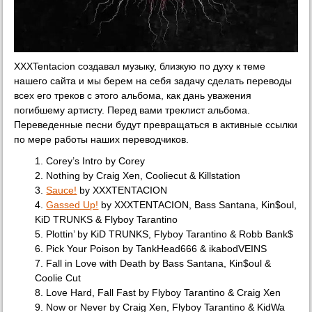
XXXTentacion создавал музыку, близкую по духу к теме
нашего сайта и мы берем на себя задачу сделать переводы
всех его треков с этого альбома, как дань уважения
погибшему артисту. Перед вами треклист альбома.
Переведенные песни будут превращаться в активные ссылки
по мере работы наших переводчиков.
1. Corey’s Intro by Corey
2. Nothing by Craig Xen, Cooliecut & Killstation
3.
Sauce!
by XXXTENTACION
4.
Gassed Up!
by XXXTENTACION, Bass Santana, Kin$oul,
KiD TRUNKS & Flyboy Tarantino
5. Plottin’ by KiD TRUNKS, Flyboy Tarantino & Robb Bank$
6. Pick Your Poison by TankHead666 & ikabodVEINS
7. Fall in Love with Death by Bass Santana, Kin$oul &
Coolie Cut
8. Love Hard, Fall Fast by Flyboy Tarantino & Craig Xen
9. Now or Never by Craig Xen, Flyboy Tarantino & KidWa