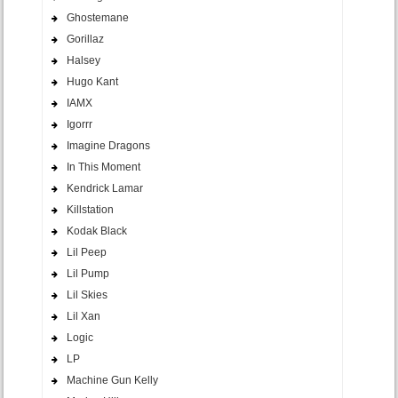
Ghostemane
Gorillaz
Halsey
Hugo Kant
IAMX
Igorrr
Imagine Dragons
In This Moment
Kendrick Lamar
Killstation
Kodak Black
Lil Peep
Lil Pump
Lil Skies
Lil Xan
Logic
LP
Machine Gun Kelly