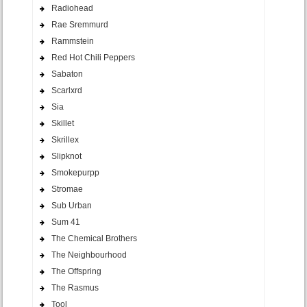
Radiohead
Rae Sremmurd
Rammstein
Red Hot Chili Peppers
Sabaton
Scarlxrd
Sia
Skillet
Skrillex
Slipknot
Smokepurpp
Stromae
Sub Urban
Sum 41
The Chemical Brothers
The Neighbourhood
The Offspring
The Rasmus
Tool