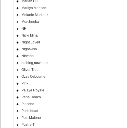
Marian Hill
Marilyn Manson
Melanie Martinez
Morcheeba
NF
Nicki Minaj
Night Lovell
Nightwish
Nirvana
nothing,nowhere
Oliver Tree
Ozzy Osbourne
P!nk
Palaye Royale
Papa Roach
Placebo
Portishead
Post Malone
Pusha-T