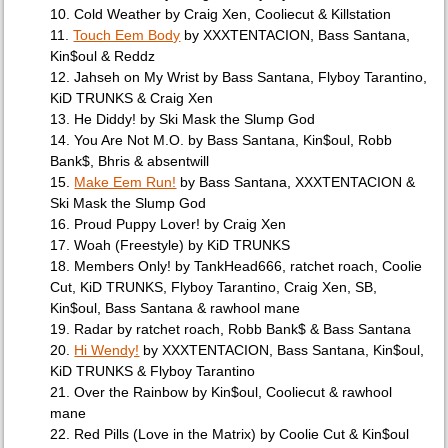
10. Cold Weather by Craig Xen, Cooliecut & Killstation
11.
Touch Eem Body
by XXXTENTACION, Bass Santana,
Kin$oul & Reddz
12. Jahseh on My Wrist by Bass Santana, Flyboy Tarantino,
KiD TRUNKS & Craig Xen
13. He Diddy! by Ski Mask the Slump God
14. You Are Not M.O. by Bass Santana, Kin$oul, Robb
Bank$, Bhris & absentwill
15.
Make Eem Run!
by Bass Santana, XXXTENTACION &
Ski Mask the Slump God
16. Proud Puppy Lover! by Craig Xen
17. Woah (Freestyle) by KiD TRUNKS
18. Members Only! by TankHead666, ​​ratchet roach, Coolie
Cut, KiD TRUNKS, Flyboy Tarantino, Craig Xen, SB,
Kin$oul, Bass Santana & rawhool mane
19. Radar by ​​ratchet roach, Robb Bank$ & Bass Santana
20.
Hi Wendy!
by XXXTENTACION, Bass Santana, Kin$oul,
KiD TRUNKS & Flyboy Tarantino
21. Over the Rainbow by Kin$oul, Cooliecut & rawhool
mane
22. Red Pills (Love in the Matrix) by Coolie Cut & Kin$oul