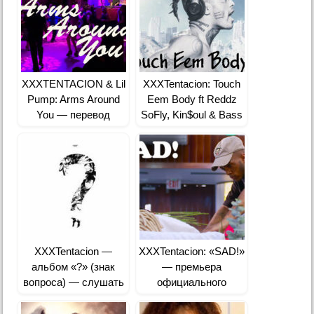
XXXTENTACION & Lil
XXXTentacion: Touch
Pump: Arms Around
Eem Body ft Reddz
You — перевод
SoFly, Kin$oul & Bass
Santana — перевод
XXXTentacion —
XXXTentacion: «SAD!»
альбом «?» (знак
— премьера
вопроса) — слушать
официального
видеоклипа