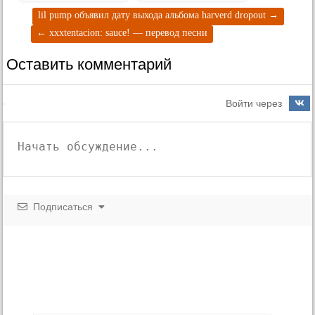
lil pump объявил дату выхода альбома harverd dropout
→
←
xxxtentacion: sauce! — перевод песни
Оставить комментарий
Войти через
Подписаться