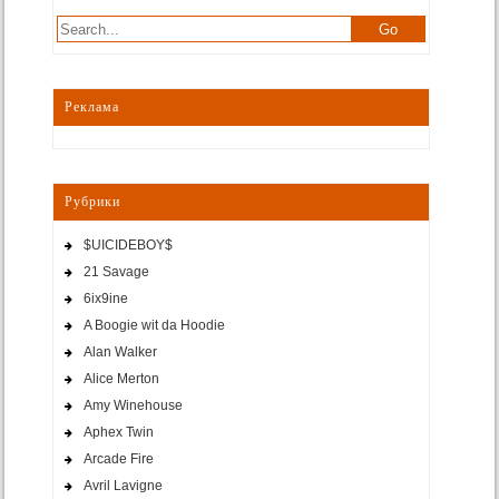
Реклама
Рубрики
$UICIDEBOY$
21 Savage
6ix9ine
A Boogie wit da Hoodie
Alan Walker
Alice Merton
Amy Winehouse
Aphex Twin
Arcade Fire
Avril Lavigne