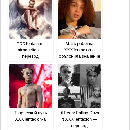
XXXTentacion:
Мать ребенка
Introduction —
XXXTentacion-а
перевод
объяснила значение
его имени
Творческий путь
Lil Peep: Falling Down
XXXTentacion-а
ft XXXTentacion —
перевод