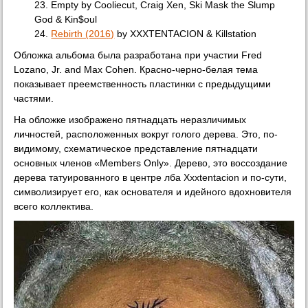
23. Empty by Cooliecut, Craig Xen, Ski Mask the Slump
God & Kin$oul
24.
Rebirth (2016)
by XXXTENTACION & Killstation
Обложка альбома была разработана при участии Fred
Lozano, Jr. and Max Cohen. Красно-черно-белая тема
показывает преемственность пластинки с предыдущими
частями.
На обложке изображено пятнадцать неразличимых
личностей, расположенных вокруг голого дерева. Это, по-
видимому, схематическое представление пятнадцати
основных членов «Members Only». Дерево, это воссоздание
дерева татуированного в центре лба Xxxtentacion и по-сути,
символизирует его, как основателя и идейного вдохновителя
всего коллектива.