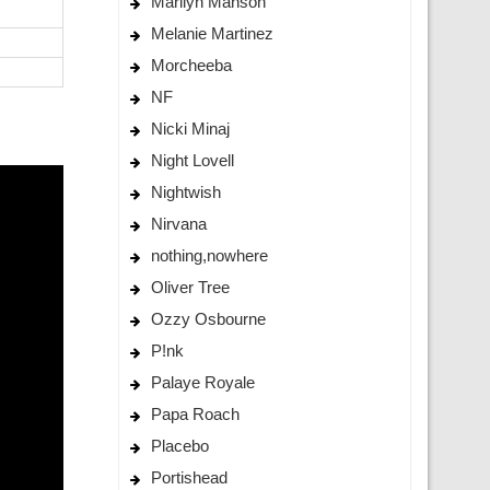
Marilyn Manson
Melanie Martinez
Morcheeba
NF
Nicki Minaj
Night Lovell
Nightwish
Nirvana
nothing,nowhere
Oliver Tree
Ozzy Osbourne
P!nk
Palaye Royale
Papa Roach
Placebo
Portishead