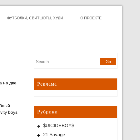
ФУТБОЛКИ, СВИТШОТЫ, ХУДИ
О ПРОЕКТЕ
а на две
Реклама
убный
Рубрики
ity boys
$UICIDEBOY$
21 Savage