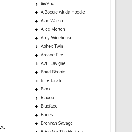
6ix9ine
A Boogie wit da Hoodie
Alan Walker
Alice Merton
Amy Winehouse
Aphex Twin
Arcade Fire
Avril Lavigne
Bhad Bhabie
Billie Eilish
Bjork
Bladee
Blueface
…
Bones
Brennan Savage
ь?»
Bring Me The Horizon