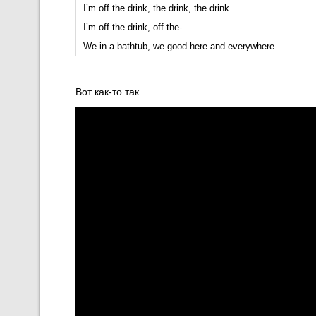
I’m off the drink, the drink, the drink
I’m off the drink, off the-
We in a bathtub, we good here and everywhere
Вот как-то так…