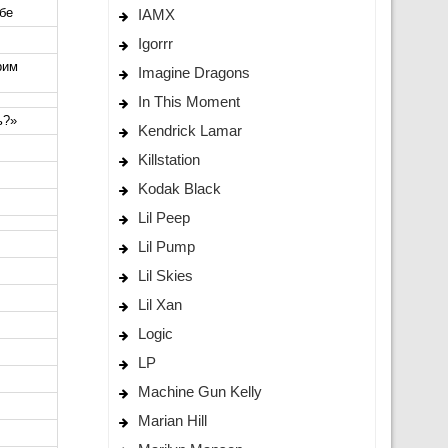
бе
IAMX
Igorrr
рим
Imagine Dragons
In This Moment
ь?»
Kendrick Lamar
Killstation
Kodak Black
Lil Peep
Lil Pump
Lil Skies
Lil Xan
Logic
LP
Machine Gun Kelly
Marian Hill