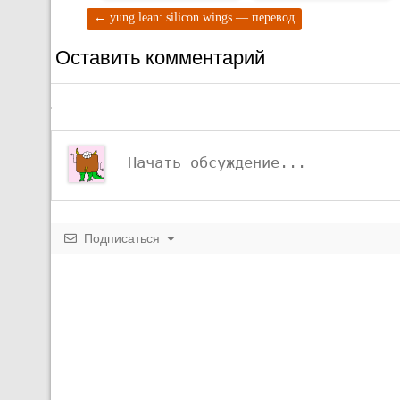
←
yung lean: silicon wings — перевод
Оставить комментарий
Подписаться