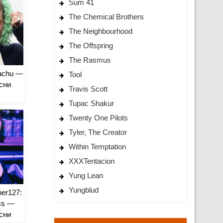
Sum 41
The Chemical Brothers
The Neighbourhood
The Offspring
The Rasmus
kachu —
Tool
сни
Travis Scott
Tupac Shakur
Twenty One Pilots
Tyler, The Creator
Within Temptation
XXXTentacion
Yung Lean
Yungblud
oer127:
ss —
сни