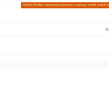
tekashi 6ix9ine продемонстрировал задницу своей новой
Во