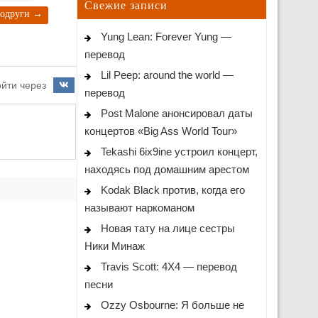
Свежие записи
 подруги
→
Yung Lean: Forever Yung —
перевод
Lil Peep: around the world —
йти через
перевод
Post Malone анонсировал даты
концертов «Big Ass World Tour»
Tekashi 6ix9ine устроил концерт,
находясь под домашним арестом
Kodak Black против, когда его
называют наркоманом
Новая тату на лице сестры
Ники Минаж
Travis Scott: 4X4 — перевод
песни
Ozzy Osbourne: Я больше не