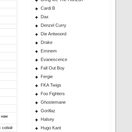
Cardi B
Dax
Denzel Curry
Die Antwoord
Drake
Eminem
Evanescence
Fall Out Boy
Fergie
FKA Twigs
Foo Fighters
Ghostemane
Gorillaz
я нам
Halsey
Hugo Kant
с собой