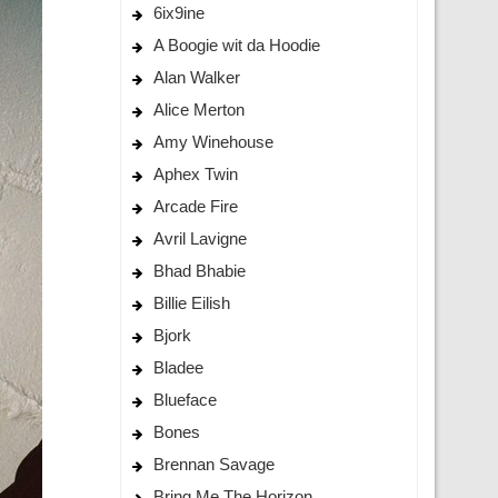
6ix9ine
A Boogie wit da Hoodie
Alan Walker
Alice Merton
Amy Winehouse
Aphex Twin
Arcade Fire
Avril Lavigne
Bhad Bhabie
Billie Eilish
Bjork
Bladee
Blueface
Bones
Brennan Savage
Bring Me The Horizon