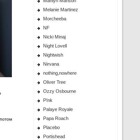
Marilyn Manson
Melanie Martinez
Morcheeba
NF
Nicki Minaj
Night Lovell
Nightwish
Nirvana
nothing,nowhere
Oliver Tree
Ozzy Osbourne
р
P!nk
Palaye Royale
Papa Roach
 потом
Placebo
Portishead