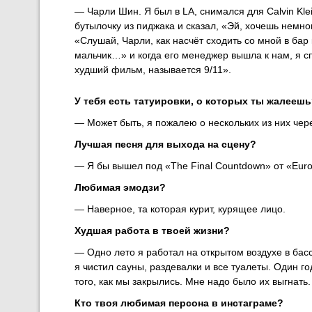
— Чарли Шин. Я был в LA, снимался для Calvin Kle
бутылочку из пиджака и сказал, «Эй, хочешь немн
«Слушай, Чарли, как насчёт сходить со мной в бар
мальчик…» и когда его менеджер вышла к нам, я с
худший фильм, называется 9/11».
У тебя есть татуировки, о которых ты жалееш
— Может быть, я пожалею о нескольких из них через
Лучшая песня для выхода на сцену?
— Я бы вышел под «The Final Countdown» от «Euro
Любимая эмодзи?
— Наверное, та которая курит, курящее лицо.
Худшая работа в твоей жизни?
— Одно лето я работал на открытом воздухе в басс
я чистил сауны, раздевалки и все туалеты. Один г
того, как мы закрылись. Мне надо было их выгнать.
Кто твоя любимая персона в инстаграме?