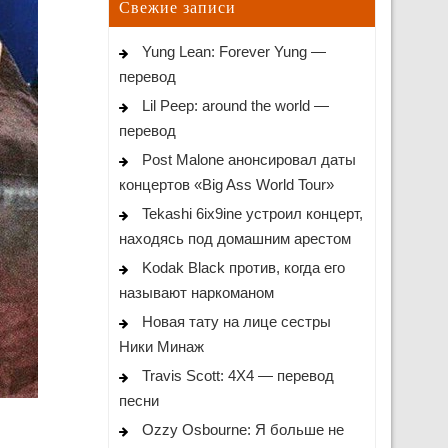
Свежие записи
Yung Lean: Forever Yung —
перевод
Lil Peep: around the world —
перевод
Post Malone анонсировал даты
концертов «Big Ass World Tour»
Tekashi 6ix9ine устроил концерт,
находясь под домашним арестом
Kodak Black против, когда его
называют наркоманом
Новая тату на лице сестры
Ники Минаж
Travis Scott: 4X4 — перевод
песни
Ozzy Osbourne: Я больше не