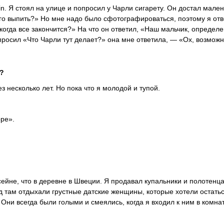
in. Я стоял на улице и попросил у Чарли сигарету. Он достал мале
ого выпить?» Но мне надо было сфотографироваться, поэтому я отв
 когда все закончится?» На что он ответил, «Наш мальчик, определ
просил «Что Чарли тут делает?» она мне ответила, — «Ох, возможн
ь?
 несколько лет. Но пока что я молодой и тупой.
pe».
ейне, что в деревне в Швеции. Я продавал купальники и полотенца
од там отдыхали грустные датские женщины, которые хотели остать
 Они всегда были голыми и смеялись, когда я входил к ним в комнат