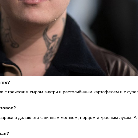
епте?
 с греческим сыром внутри и растолчённым картофелем и с супе
отовое?
шарики и делаю это с яичным желтком, перцем и красным луком. А
чал?