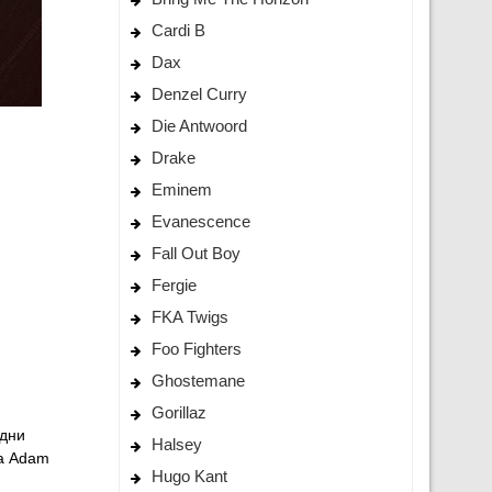
Cardi B
Dax
Denzel Curry
Die Antwoord
Drake
Eminem
Evanescence
Fall Out Boy
Fergie
FKA Twigs
Foo Fighters
Ghostemane
Gorillaz
удни
Halsey
ра Adam
Hugo Kant