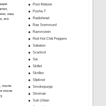
нькую
Post Malone
етил,
Pusha-T
енно, наш
Radiohead
о, его
Rae Sremmurd
Rammstein
Red Hot Chili Peppers
Sabaton
Scarlxrd
Sia
Skillet
Skrillex
Slipknot
, после
Smokepurpp
ся после
Stromae
у.
Sub Urban