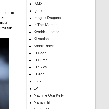
IAMX
Igorrr
то кто-то
Imagine Dragons
дной
алым
In This Moment
йти так
Kendrick Lamar
Killstation
Kodak Black
Lil Peep
Lil Pump
Lil Skies
Lil Xan
Logic
LP
Machine Gun Kelly
Marian Hill