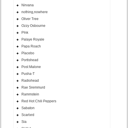
Nirvana
nothing,nowhere
Oliver Tree
Ozzy Osbourne
P!nk
Palaye Royale
Papa Roach
Placebo
Portishead
Post Malone
Pusha-T
Radiohead
Rae Sremmurd
Rammstein
Red Hot Chili Peppers
Sabaton
Scarlxrd
Sia