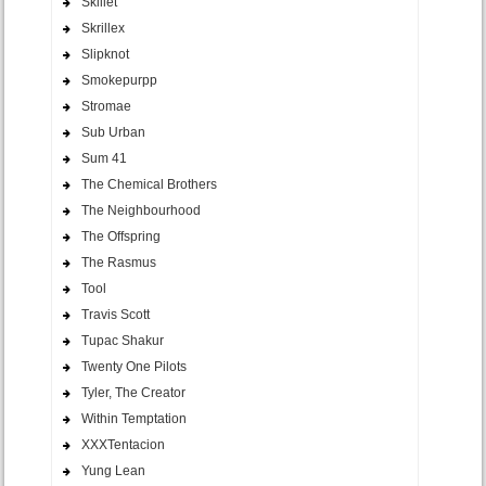
Skillet
Skrillex
Slipknot
Smokepurpp
Stromae
Sub Urban
Sum 41
The Chemical Brothers
The Neighbourhood
The Offspring
The Rasmus
Tool
Travis Scott
Tupac Shakur
Twenty One Pilots
Tyler, The Creator
Within Temptation
XXXTentacion
Yung Lean