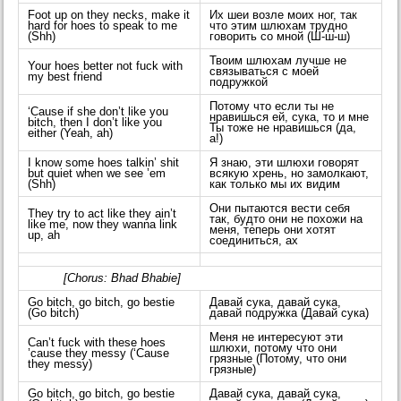
Foot up on they necks, make it
Их шеи возле моих ног, так
hard for hoes to speak to me
что этим шлюхам трудно
(Shh)
говорить со мной (Ш-ш-ш)
Твоим шлюхам лучше не
Your hoes better not fuck with
связываться с моей
my best friend
подружкой
Потому что если ты не
‘Cause if she don’t like you
нравишься ей, сука, то и мне
bitch, then I don’t like you
Ты тоже не нравишься (да,
either (Yeah, ah)
а!)
I know some hoes talkin’ shit
Я знаю, эти шлюхи говорят
but quiet when we see ’em
всякую хрень, но замолкают,
(Shh)
как только мы их видим
Они пытаются вести себя
They try to act like they ain’t
так, будто они не похожи на
like me, now they wanna link
меня, теперь они хотят
up, ah
соединиться, ах
[Chorus: Bhad Bhabie]
Go bitch, go bitch, go bestie
Давай сука, давай сука,
(Go bitch)
давай подружка (Давай сука)
Меня не интересуют эти
Can’t fuck with these hoes
шлюхи, потому что они
’cause they messy (‘Cause
грязные (Потому, что они
they messy)
грязные)
Go bitch, go bitch, go bestie
Давай сука, давай сука,