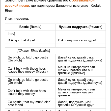
Stallion. Вы также можете сравнить его с
оригинальной
версией песни
, где партнером Даниэллы выступает Kodak
Black
Итак, перевод.
Bestie (Remix)
Лучшая подружка (Ремикс)
Intro]
D.A. got that dope!
D.A. получил свою дурь!
[Chorus: Bhad Bhabie]
Go bitch, go bitch, go bestie
Давай сука, давай сука,
(Go bitch)
давай подружка (Давай сука)
Меня не интересуют эти
Can’t fuck with these hoes
шлюхи, потому что они
’cause they messy (Messy)
грязные (Грязные)
Go bitch, go bitch, go bestie
Давай сука, давай сука,
(Go bitch)
давай подружка (Давай сука)
Меня не интересуют эти
Can’t fuck with these hoes
шлюхи, потому что они
’cause they messy
грязные
Go bestie, that my muhfuckin’
Давай, подружка, мой
best friend
гребанный лучший друг