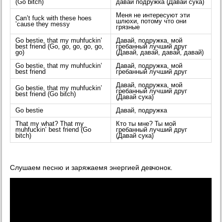
(Go bitch)
давай подружка (Давай сука)
Меня не интересуют эти
Can’t fuck with these hoes
шлюхи, потому что они
’cause they messy
грязные
Go bestie, that my muhfuckin’
Давай, подружка, мой
best friend (Go, go, go, go, go,
гребанный лучший друг
go)
(Давай, давай, давай, давай)
Go bestie, that my muhfuckin’
Давай, подружка, мой
best friend
гребанный лучший друг
Давай, подружка, мой
Go bestie, that my muhfuckin’
гребанный лучший друг
best friend (Go bitch)
(Давай сука)
Go bestie
Давай, подружка
That my what? That my
Кто ты мне? Ты мой
muhfuckin’ best friend (Go
гребанный лучший друг
bitch)
(Давай сука)
Слушаем песню и заряжаемя энергией девчонок.