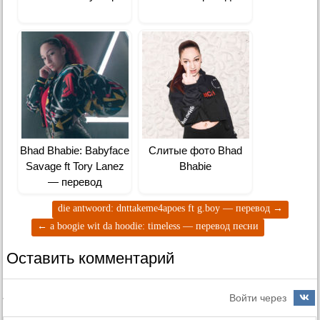
Bhad Bhabie: Babyface
Слитые фото Bhad
Savage ft Tory Lanez
Bhabie
— перевод
die antwoord: dnttakeme4apoes ft g.boy — перевод
→
←
a boogie wit da hoodie: timeless — перевод песни
Оставить комментарий
Войти через