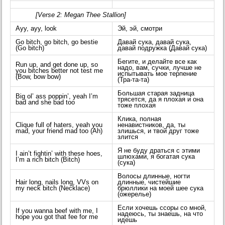
[Verse 2: Megan Thee Stallion]
Ayy, ayy, look
Эй, эй, смотри
Go bitch, go bitch, go bestie
Давай сука, давай сука,
(Go bitch)
давай подружка (Давай сука)
Бегите, и делайте все как
Run up, and get done up, so
надо, вам, сучки, лучше не
you bitches better not test me
испытывать мое терпение
(Bow, bow bow)
(Тра-та-та)
Большая старая задница
Big ol’ ass poppin’, yeah I’m
трясется, да я плохая и она
bad and she bad too
тоже плохая
Клика, полная
Clique full of haters, yeah you
ненавистников, да, ты
mad, your friend mad too (Ah)
злишься, и твой друг тоже
злится
Я не буду драться с этими
I ain’t fightin’ with these hoes,
шлюхами, я богатая сука
I’m a rich bitch (Bitch)
(сука)
Волосы длинные, ногти
Hair long, nails long, VVs on
длинные, чистейшие
my neck bitch (Necklace)
брюллики на моей шее сука
(ожерелье)
Если хочешь ссоры со мной,
If you wanna beef with me, I
надеюсь, ты знаешь, на что
hope you got that fee for me
идешь