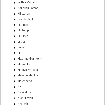
In This Moment
Kendrick Lamar
Killstation
Kodak Black
Lil Peep
Lil Pump
Lil Skies
Lil Xan
Logic
LP
Machine Gun Kelly
Marian Hill
Marilyn Manson
Melanie Martinez
Morcheeba
NF
Nicki Minaj
Night Lovell
Nightwish