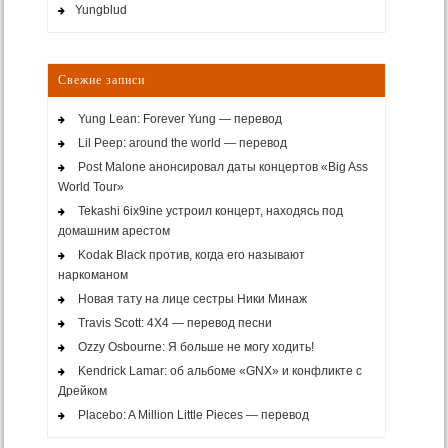
Yungblud
Свежие записи
Yung Lean: Forever Yung — перевод
Lil Peep: around the world — перевод
Post Malone анонсировал даты концертов «Big Ass
World Tour»
Tekashi 6ix9ine устроил концерт, находясь под
домашним арестом
Kodak Black против, когда его называют
наркоманом
Новая тату на лице сестры Ники Минаж
Travis Scott: 4X4 — перевод песни
Ozzy Osbourne: Я больше не могу ходить!
Kendrick Lamar: об альбоме «GNX» и конфликте с
Дрейком
Placebo: A Million Little Pieces — перевод