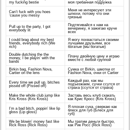
my fucking bestie
моя гребанная подружка
Меня не интересуют эти
Can’t fuck with you hoes
шлюхи, потому что они
’cause you messy
грязные
Подтягивайся к нам на
Pull up to the party, I got
вечеринку, я зажигаю круче
everybody lit
всех
I could brag about my best
Я могу похвастаться своими
friends, everybody rich (We
лучшими друзьями, все
rich)
богатые (мы богатые)
Double dutching the the
Плачу двойную цену и играю
money, I be playin’ with the
вместе с любой группой
bands
Birkin bag, Fashion Nova,
Сумка от Birkin, шмотки от
Cartier on the lens
Fashion Nova, очки от Cartier
Каждый раз, как мы
Every time we pull up, bitches
подъезжаем, сучки ссутся от
pissed off (Pissed off)
страха (ссутся от страха)
Make the whole club jump like
Заставь весь клуб скакать
Kris Kross (Kris Kross)
как Крис Кросс (Kris Kross)
Я плохая сука, сверкаю как
I’m a bad bitch, poppin’ like lip
блеск для губ (Блеск для
gloss (Lip gloss)
губ)
We be blowin’ money fast like
Мы тратим деньги быстро,
Rick Ross (Rick Ross)
как Рик Росс (Rick Ross)