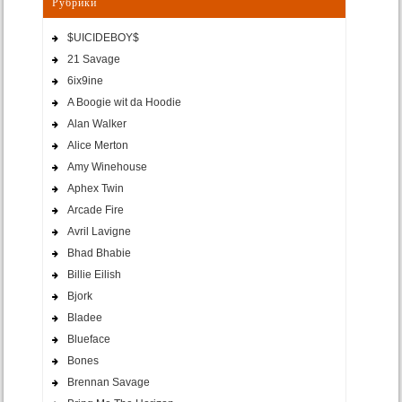
Рубрики
$UICIDEBOY$
21 Savage
6ix9ine
A Boogie wit da Hoodie
Alan Walker
Alice Merton
Amy Winehouse
Aphex Twin
Arcade Fire
Avril Lavigne
Bhad Bhabie
Billie Eilish
Bjork
Bladee
Blueface
Bones
Brennan Savage