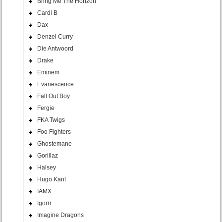
Bring Me The Horizon
Cardi B
Dax
Denzel Curry
Die Antwoord
Drake
Eminem
Evanescence
Fall Out Boy
Fergie
FKA Twigs
Foo Fighters
Ghostemane
Gorillaz
Halsey
Hugo Kant
IAMX
Igorrr
Imagine Dragons