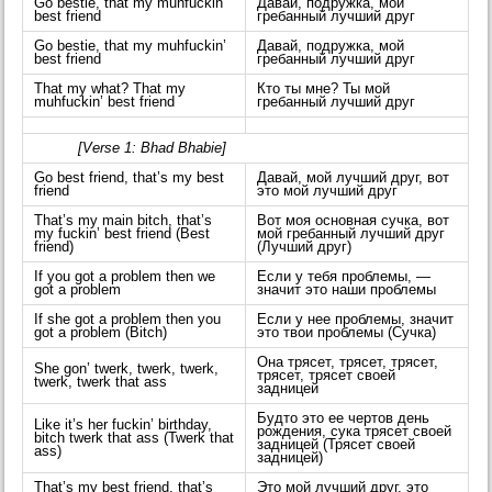
Go bestie, that my muhfuckin’
Давай, подружка, мой
best friend
гребанный лучший друг
Go bestie, that my muhfuckin’
Давай, подружка, мой
best friend
гребанный лучший друг
That my what? That my
Кто ты мне? Ты мой
muhfuckin’ best friend
гребанный лучший друг
[Verse 1: Bhad Bhabie]
Go best friend, that’s my best
Давай, мой лучший друг, вот
friend
это мой лучший друг
That’s my main bitch, that’s
Вот моя основная сучка, вот
my fuckin’ best friend (Best
мой гребанный лучший друг
friend)
(Лучший друг)
If you got a problem then we
Если у тебя проблемы, —
got a problem
значит это наши проблемы
If she got a problem then you
Если у нее проблемы, значит
got a problem (Bitch)
это твои проблемы (Сучка)
Она трясет, трясет, трясет,
She gon’ twerk, twerk, twerk,
трясет, трясет своей
twerk, twerk that ass
задницей
Будто это ее чертов день
Like it’s her fuckin’ birthday,
рождения, сука трясет своей
bitch twerk that ass (Twerk that
задницей (Трясет своей
ass)
задницей)
That’s my best friend, that’s
Это мой лучший друг, это