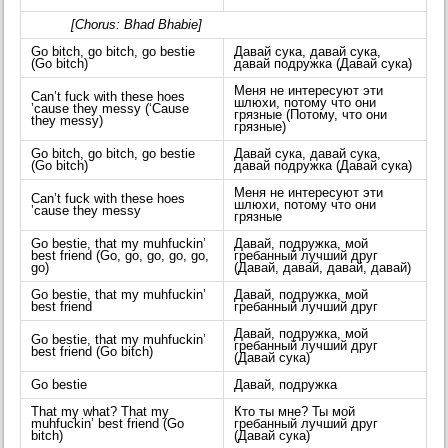
[Chorus: Bhad Bhabie]
Go bitch, go bitch, go bestie
Давай сука, давай сука,
(Go bitch)
давай подружка (Давай сука)
Меня не интересуют эти
Can’t fuck with these hoes
шлюхи, потому что они
’cause they messy (‘Cause
грязные (Потому, что они
they messy)
грязные)
Go bitch, go bitch, go bestie
Давай сука, давай сука,
(Go bitch)
давай подружка (Давай сука)
Меня не интересуют эти
Can’t fuck with these hoes
шлюхи, потому что они
’cause they messy
грязные
Go bestie, that my muhfuckin’
Давай, подружка, мой
best friend (Go, go, go, go, go,
гребанный лучший друг
go)
(Давай, давай, давай, давай)
Go bestie, that my muhfuckin’
Давай, подружка, мой
best friend
гребанный лучший друг
Давай, подружка, мой
Go bestie, that my muhfuckin’
гребанный лучший друг
best friend (Go bitch)
(Давай сука)
Go bestie
Давай, подружка
That my what? That my
Кто ты мне? Ты мой
muhfuckin’ best friend (Go
гребанный лучший друг
bitch)
(Давай сука)