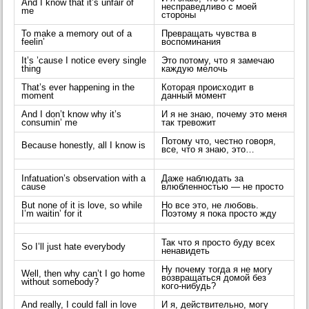
And I know that it’s unfair of
несправедливо с моей
me
стороны
To make a memory out of a
Превращать чувства в
feelin’
воспоминания
It’s ’cause I notice every single
Это потому, что я замечаю
thing
каждую мелочь
That’s ever happening in the
Которая происходит в
moment
данный момент
And I don’t know why it’s
И я не знаю, почему это меня
consumin’ me
так тревожит
Потому что, честно говоря,
Because honestly, all I know is
все, что я знаю, это…
Infatuation’s observation with a
Даже наблюдать за
cause
влюбленностью — не просто
But none of it is love, so while
Но все это, не любовь.
I’m waitin’ for it
Поэтому я пока просто жду
Так что я просто буду всех
So I’ll just hate everybody
ненавидеть
Ну почему тогда я не могу
Well, then why can’t I go home
возвращаться домой без
without somebody?
кого-нибудь?
And really, I could fall in love
И я, действительно, могу