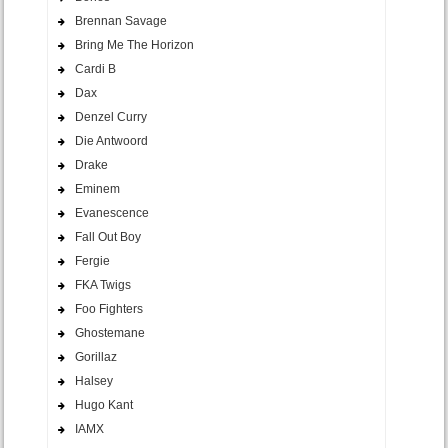
Brennan Savage
Bring Me The Horizon
Cardi B
Dax
Denzel Curry
Die Antwoord
Drake
Eminem
Evanescence
Fall Out Boy
Fergie
FKA Twigs
Foo Fighters
Ghostemane
Gorillaz
Halsey
Hugo Kant
IAMX