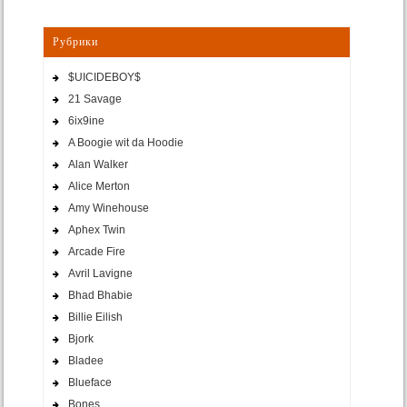
Рубрики
$UICIDEBOY$
21 Savage
6ix9ine
A Boogie wit da Hoodie
Alan Walker
Alice Merton
Amy Winehouse
Aphex Twin
Arcade Fire
Avril Lavigne
Bhad Bhabie
Billie Eilish
Bjork
Bladee
Blueface
Bones