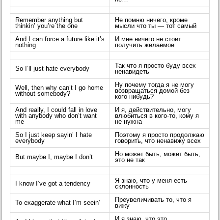
Remember anything but
Не помню ничего, кроме
thinkin’ you’re the one
мысли что ты — тот самый
And I can force a future like it’s
И мне ничего не стоит
nothing
получить желаемое
Так что я просто буду всех
So I’ll just hate everybody
ненавидеть
Ну почему тогда я не могу
Well, then why can’t I go home
возвращаться домой без
without somebody?
кого-нибудь?
And really, I could fall in love
И я, действительно, могу
with anybody who don’t want
влюбиться в кого-то, кому я
me
не нужна
So I just keep sayin’ I hate
Поэтому я просто продолжаю
everybody
говорить, что ненавижу всех
Но может быть, может быть,
But maybe I, maybe I don’t
это не так
Я знаю, что у меня есть
I know I’ve got a tendency
склонность
Преувеличивать то, что я
To exaggerate what I’m seein’
вижу
И я знаю, что это