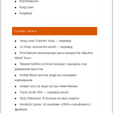
XXXTentacion
Yung Lean
Yungblud
Свежие записи
Yung Lean: Forever Yung — перевод
Lil Peep: around the world — перевод
Post Malone анонсировал даты концертов «Big Ass
World Tour»
Tekashi 6ix9ine устроил концерт, находясь под
домашним арестом
Kodak Black против, когда его называют
наркоманом
Новая тату на лице сестры Ники Минаж
Travis Scott: 4X4 — перевод песни
Ozzy Osbourne: Я больше не могу ходить!
Kendrick Lamar: об альбоме «GNX» и конфликте с
Дрейком