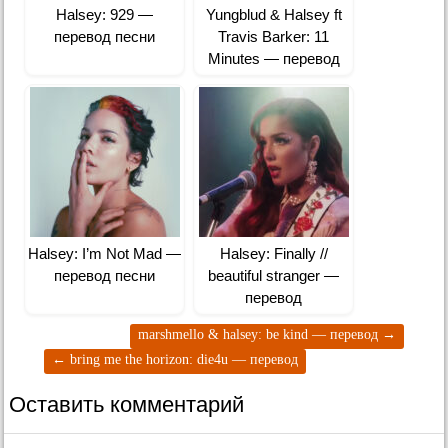
Halsey: 929 —
Yungblud & Halsey ft
перевод песни
Travis Barker: 11
Minutes — перевод
Halsey: I’m Not Mad —
Halsey: Finally //
перевод песни
beautiful stranger —
перевод
marshmello & halsey: be kind — перевод
→
←
bring me the horizon: die4u — перевод
Оставить комментарий