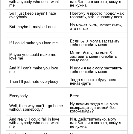
with anybody who don’t want
влюбиться в кого-то, кому я
me
не нужна
So I just keep sayin’ I hate
Поэтому я просто продолжаю
everybody
говорить, что ненавижу всех
Но может быть, может быть,
But maybe I, maybe I don’t
это не так
Если бы я могла заставить
If I could make you love me
тебя полюбить меня
Может быть, ты смог бы
Maybe you could make me
заставить меня полюбить
love me
саму себя
And if I can’t make you love
И если я не смогу заставить
me
тебя полюбить меня
Тогда я просто буду всех
Then I’ll just hate everybody
ненавидеть
Everybody
Всех
Ну почему тогда я не могу
Well, then why can’t I go home
возвращаться домой без
without somebody?
кого-нибудь?
And really, I could fall in love
И я, действительно, могу
with anybody who don’t want
влюбиться в кого-то, кому я
me
не нужна