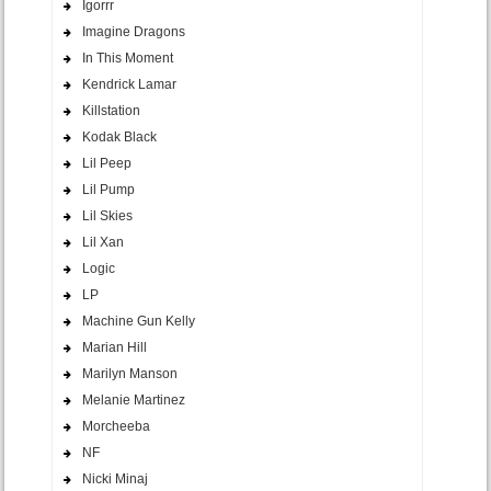
Igorrr
Imagine Dragons
In This Moment
Kendrick Lamar
Killstation
Kodak Black
Lil Peep
Lil Pump
Lil Skies
Lil Xan
Logic
LP
Machine Gun Kelly
Marian Hill
Marilyn Manson
Melanie Martinez
Morcheeba
NF
Nicki Minaj