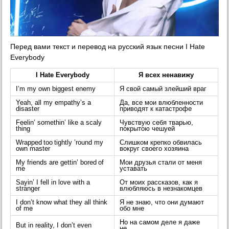
Перед вами текст и перевод на русский язык песни I Hate
Everybody
I Hate Everybody
Я всех ненавижу
I’m my own biggest enemy
Я свой самый злейший враг
Yeah, all my empathy’s a
Да, все мои влюбленности
disaster
приводят к катастрофе
Feelin’ somethin’ like a scaly
Чувствую себя тварью,
thing
покрытою чешуей
Wrapped too tightly ’round my
Слишком крепко обвилась
own master
вокруг своего хозяина
My friends are gettin’ bored of
Мои друзья стали от меня
me
уставать
Sayin’ I fell in love with a
От моих рассказов, как я
stranger
влюбляюсь в незнакомцев
I don’t know what they all think
Я не знаю, что они думают
of me
обо мне
Но на самом деле я даже
But in reality, I don’t even
не…