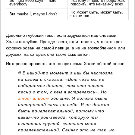
So I just keep sayin’ I hate
Поэтому я просто продолжаю
everybody
говорить, что ненавижу всех
Но может быть, может быть,
But maybe I, maybe I don’t
это не так
Довольно глубокий текст, если задуматься над словами
Холзи поглубже. Прежде всего, стоит понять, что этот трек
сфокусирован на самой певице, а не на возлюбленном или
друзьях, на которых она также ссылается.
Интересно прочесть, что говорит сама Холзи об этой песне.
В какой-то момент я как бы настояла
на своем и сказала: «Вот чего мы не
собираемся делать, так это писать
песни о том, с кем я встречаюсь». Но
этот альбом
обо мне. Я должна быть
интересной сама по себе. Я не должна
быть привлекательной, потому что
какая-то рок-звезда, которую ты
считаешь крутой, считает меня
привлекательной. Сейчас это не так, но