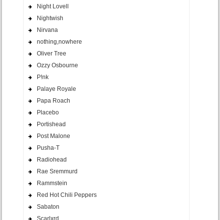
Night Lovell
Nightwish
Nirvana
nothing,nowhere
Oliver Tree
Ozzy Osbourne
P!nk
Palaye Royale
Papa Roach
Placebo
Portishead
Post Malone
Pusha-T
Radiohead
Rae Sremmurd
Rammstein
Red Hot Chili Peppers
Sabaton
Scarlxrd