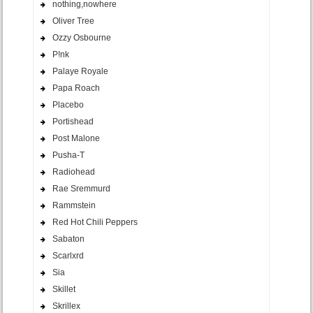
nothing,nowhere
Oliver Tree
Ozzy Osbourne
P!nk
Palaye Royale
Papa Roach
Placebo
Portishead
Post Malone
Pusha-T
Radiohead
Rae Sremmurd
Rammstein
Red Hot Chili Peppers
Sabaton
Scarlxrd
Sia
Skillet
Skrillex