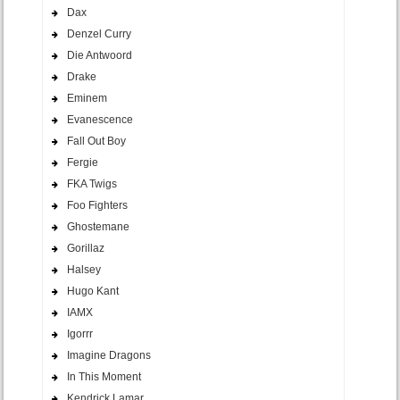
Dax
Denzel Curry
Die Antwoord
Drake
Eminem
Evanescence
Fall Out Boy
Fergie
FKA Twigs
Foo Fighters
Ghostemane
Gorillaz
Halsey
Hugo Kant
IAMX
Igorrr
Imagine Dragons
In This Moment
Kendrick Lamar