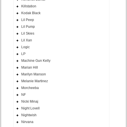
Killstation
Kodak Black
Lil Peep
Lil Pump
Lil Skies
Lil Xan
Logic
LP
Machine Gun Kelly
Marian Hill
Marilyn Manson
Melanie Martinez
Morcheeba
NF
Nicki Minaj
Night Lovell
Nightwish
Nirvana