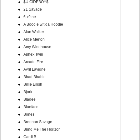
$UICIDEBOY$
21 Savage
6ix9ine
A Boogie wit da Hoodie
Alan Walker
Alice Merton
Amy Winehouse
Aphex Twin
Arcade Fire
Avril Lavigne
Bhad Bhabie
Billie Eilish
Bjork
Bladee
Blueface
Bones
Brennan Savage
Bring Me The Horizon
Cardi B