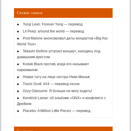
Свежие записи
Yung Lean: Forever Yung — перевод
Lil Peep: around the world — перевод
Post Malone анонсировал даты концертов «Big Ass
World Tour»
Tekashi 6ix9ine устроил концерт, находясь под
домашним арестом
Kodak Black против, когда его называют
наркоманом
Новая тату на лице сестры Ники Минаж
Travis Scott: 4X4 — перевод песни
Ozzy Osbourne: Я больше не могу ходить!
Kendrick Lamar: об альбоме «GNX» и конфликте с
Дрейком
Placebo: A Million Little Pieces — перевод