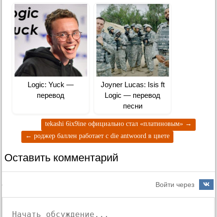
Logic: Yuck —
Joyner Lucas: Isis ft
перевод
Logic — перевод
песни
tekashi 6ix9ine официально стал «платиновым»
→
←
роджер баллен работает с die antwoord в цвете
Оставить комментарий
Войти через