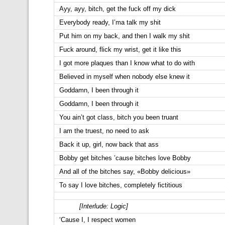
Ayy, ayy, bitch, get the fuck off my dick
Everybody ready, I’ma talk my shit
Put him on my back, and then I walk my shit
Fuck around, flick my wrist, get it like this
I got more plaques than I know what to do with
Believed in myself when nobody else knew it
Goddamn, I been through it
Goddamn, I been through it
You ain’t got class, bitch you been truant
I am the truest, no need to ask
Back it up, girl, now back that ass
Bobby get bitches ’cause bitches love Bobby
And all of the bitches say, «Bobby delicious»
To say I love bitches, completely fictitious
[Interlude: Logic]
‘Cause I, I respect women