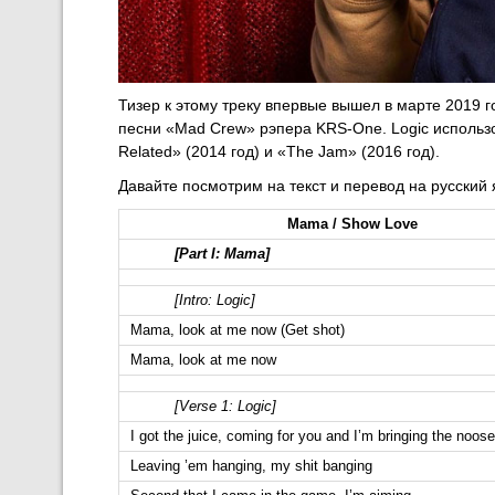
Тизер к этому треку впервые вышел в марте 2019 г
песни «Mad Crew» рэпера KRS-One. Logic использо
Related» (2014 год) и «The Jam» (2016 год).
Давайте посмотрим на текст и перевод на русский
Mama / Show Love
[Part I: Mama]
[Intro: Logic]
Mama, look at me now (Get shot)
Mama, look at me now
[Verse 1: Logic]
I got the juice, coming for you and I’m bringing the noose
Leaving ’em hanging, my shit banging