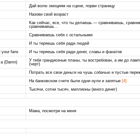
Дай волю эмоциям на сцене, порви страницу
Назови свой возраст
Как сейчас, все, что ты делаешь — сравниваешь, сравни
сравниваешь…
Сравниваешь себя с остальными
И ты теряешь себя ради людей
d your fans
И ты теряешь себя ради денег, славы и фанатов
У тебя грандиозные планы, ты востребован, а им до ламп
e a (Damn)
(черт)
Потрать все свои деньги на чушь собачью и пустые пере
На банковском счете были одни нули и запятые
[4]
Тысячи, сотни тысяч, миллионы (много денег)
Мама, посмотри на меня