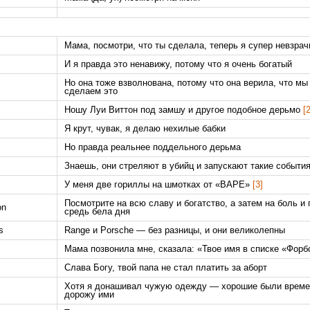
Мама, посмотри, что ты сделала, теперь я супер невзра
И я правда это ненавижу, потому что я очень богатый
Но она тоже взволнована, потому что она верила, что мы
сделаем это
Ношу Луи Виттон под замшу и другое подобное дерьмо
[2
Я крут, чувак, я делаю нехилые бабки
Но правда реальнее поддельного дерьма
Знаешь, они стреляют в убийц и запускают такие событи
У меня две гориллы на шмотках от «BAPE»
[3]
Посмотрите на всю славу и богатство, а затем на боль и
on
средь бела дня
s
Range и Porsche — без разницы, и они великолепны
Мама позвонила мне, сказала: «Твое имя в списке «Форб
Слава Богу, твой папа не стал платить за аборт
Хотя я донашивал чужую одежду — хорошие были време
дорожу ими