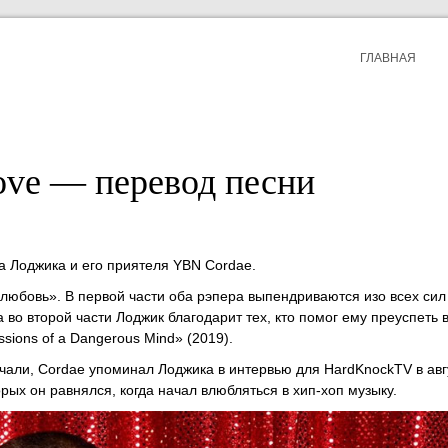
ГЛАВНАЯ
ove — перевод песни
а Лоджикa и его приятеля YBN Cordae.
любовь». В первой части оба рэпера выпендриваются изо всех сил
а во второй части Лоджик благодарит тех, кто помог ему преуспеть в
sions of a Dangerous Mind» (2019).
ичали, Cordae упоминал Лоджика в интервью для HardKnockTV в авг
орых он равнялся, когда начал влюбляться в хип-хоп музыку.