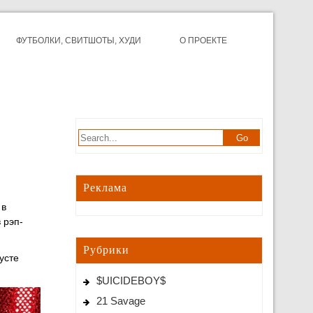
ФУТБОЛКИ, СВИТШОТЫ, ХУДИ
О ПРОЕКТЕ
Реклама
 в
 рэп-
Рубрики
усте
$UICIDEBOY$
21 Savage