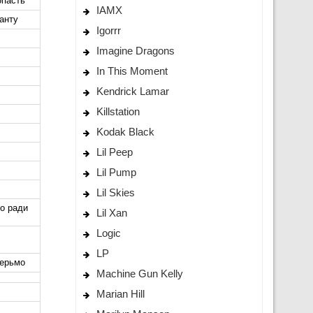
опасть
IAMX
анту
Igorrr
Imagine Dragons
In This Moment
Kendrick Lamar
Killstation
Kodak Black
Lil Peep
Lil Pump
Lil Skies
о ради
Lil Xan
Logic
LP
дерьмо
Machine Gun Kelly
Marian Hill