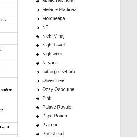
Marilyn Manson
Melanie Martinez
Morcheeba
чный
NF
Nicki Minaj
Night Lovell
]
Nightwish
Nirvana
nothing,nowhere
я
Oliver Tree
Ozzy Osbourne
 грабеж
P!nk
Palaye Royale
с»
Papa Roach
Placebo
на, я
Portishead