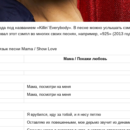
ода под названием «Killin’ Everybody». В песне можно услышать сэм
вал этот сэмпл во многих своих песнях, например, «925» (2013 го
 язык песни Mama / Show Love
Мама / Покажи любовь
Мама, посмотри на меня
Мама, посмотри на меня
Я врубился, иду за тобой, и я несу петлю
Оставляю их повешенными, мое дерьмо звучит из динам