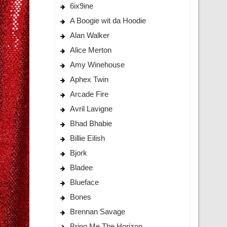
6ix9ine
A Boogie wit da Hoodie
Alan Walker
Alice Merton
Amy Winehouse
Aphex Twin
Arcade Fire
Avril Lavigne
Bhad Bhabie
Billie Eilish
Bjork
Bladee
Blueface
Bones
Brennan Savage
Bring Me The Horizon