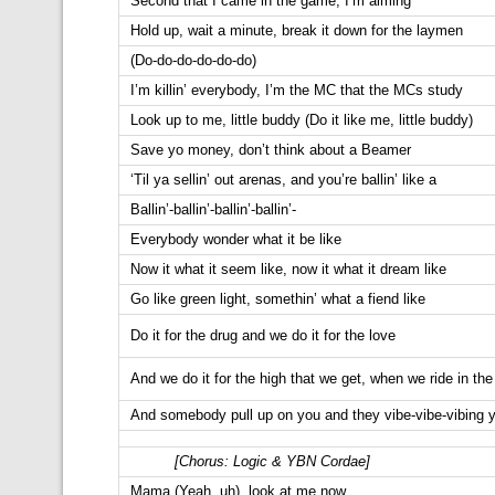
Second that I came in the game, I’m aiming
Hold up, wait a minute, break it down for the laymen
(Do-do-do-do-do-do)
I’m killin’ everybody, I’m the MC that the MCs study
Look up to me, little buddy (Do it like me, little buddy)
Save yo money, don’t think about a Beamer
‘Til ya sellin’ out arenas, and you’re ballin’ like a
Ballin’-ballin’-ballin’-ballin’-
Everybody wonder what it be like
Now it what it seem like, now it what it dream like
Go like green light, somethin’ what a fiend like
Do it for the drug and we do it for the love
And we do it for the high that we get, when we ride in the
And somebody pull up on you and they vibe-vibe-vibing y
[Chorus: Logic & YBN Cordae]
Mama (Yeah, uh), look at me now