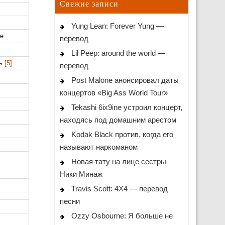
Свежие записи
Yung Lean: Forever Yung —
ье
перевод
Lil Peep: around the world —
ть
[5]
перевод
Post Malone анонсировал даты
концертов «Big Ass World Tour»
Tekashi 6ix9ine устроил концерт,
находясь под домашним арестом
Kodak Black против, когда его
называют наркоманом
Новая тату на лице сестры
Ники Минаж
Travis Scott: 4X4 — перевод
песни
Ozzy Osbourne: Я больше не