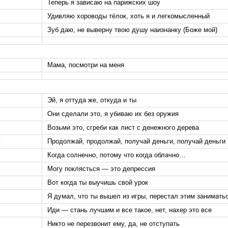
Теперь я зависаю на парижских шоу
Удивляю хороводы тёлок, хоть я и легкомысленный
Зуб даю, не выверну твою душу наизнанку (Боже мой)
Мама, посмотри на меня
Эй, я оттуда же, откуда и ты
Они сделали это, я убиваю их без оружия
Возьми это, сгреби как лист с денежного дерева
y
Продолжай, продолжай, получай деньги, получай деньги
Когда солнечно, потому что когда облачно…
Могу поклясться — это депрессия
Вот когда ты выучишь свой урок
Я думал, что ты вышел из игры, перестал этим занимать
Иди — стань лучшим и все такое, нет, нахер это все
Никто не перезвонит ему, да, не отступать