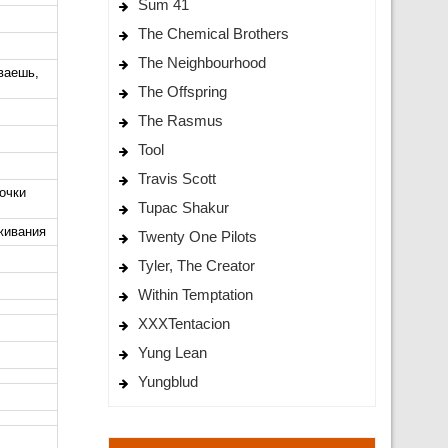
Sum 41
The Chemical Brothers
The Neighbourhood
ваешь,
The Offspring
The Rasmus
Tool
Travis Scott
очки
Tupac Shakur
живания
Twenty One Pilots
Tyler, The Creator
Within Temptation
XXXTentacion
Yung Lean
Yungblud