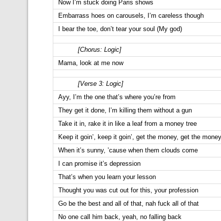
Now I’m stuck doing Paris shows
Embarrass hoes on carousels, I’m careless though
I bear the toe, don’t tear your soul (My god)
[Chorus: Logic]
Mama, look at me now
[Verse 3: Logic]
Ayy, I’m the one that’s where you’re from
They get it done, I’m killing them without a gun
Take it in, rake it in like a leaf from a money tree
Keep it goin’, keep it goin’, get the money, get the mone
When it’s sunny, ’cause when them clouds come
I can promise it’s depression
That’s when you learn your lesson
Thought you was cut out for this, your profession
Go be the best and all of that, nah fuck all of that
No one call him back, yeah, no falling back