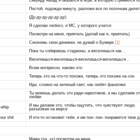
Секунду назад я оказался в игре, в которую стремился п
Постой, подожди минуту, разложи все по полочкам дилет
(Ду-ду-ду-ду-ду-ду)
Я сделаю любого, я MC, у которого учатся
Посмотри на меня, приятель (делай как я, приятель)
Сэкономь свои денежки, не думай о Бумере
[1]
Пока ты собираешь стадионы, а веселишься как…
Веселишься-веселишься-веселишься-веселишься…
Всем интересно, каково это
Теперь это на что-то похоже, теперь это похоже на сон
Иди, словно на зеленый свет, как любят фанатики
Ты можешь делать это ради наркотиков, а мы сделаем эт
любви
И мы делаем это, чтобы ощутить, что чувствуют люди,
 whip
разъезжая на мерсе
our shit
И кто-то остановит тебя, и им пон- пон- понравится твое 
Мама (да, ух) посмотри на меня