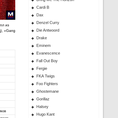
Cardi B
Dax
Denzel Curry
пл из
Die Antwoord
д), «Gang
Drake
Eminem
Evanescence
Fall Out Boy
Fergie
FKA Twigs
Foo Fighters
Ghostemane
Gorillaz
Halsey
иков
Hugo Kant