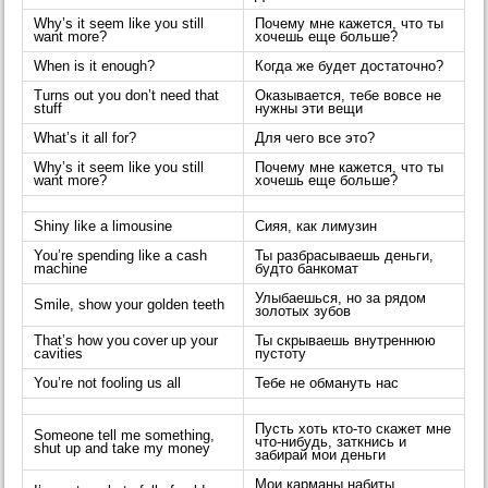
Why’s it seem like you still
Почему мне кажется, что ты
want more?
хочешь еще больше?
When is it enough?
Когда же будет достаточно?
Turns out you don’t need that
Оказывается, тебе вовсе не
stuff
нужны эти вещи
What’s it all for?
Для чего все это?
Why’s it seem like you still
Почему мне кажется, что ты
want more?
хочешь еще больше?
Shiny like a limousine
Сияя, как лимузин
You’re spending like a cash
Ты разбрасываешь деньги,
machine
будто банкомат
Улыбаешься, но за рядом
Smile, show your golden teeth
золотых зубов
That’s how you cover up your
Ты скрываешь внутреннюю
cavities
пустоту
You’re not fooling us all
Тебе не обмануть нас
Пусть хоть кто-то скажет мне
Someone tell me something,
что-нибудь, заткнись и
shut up and take my money
забирай мои деньги
Мои карманы набиты