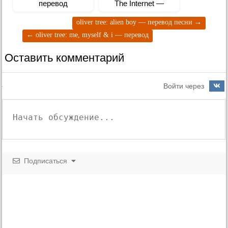
перевод
The Internet —
перевод всех песен
oliver tree: alien boy — перевод песни
→
←
oliver tree: me, myself & i — перевод
Оставить комментарий
Войти через
Подписаться