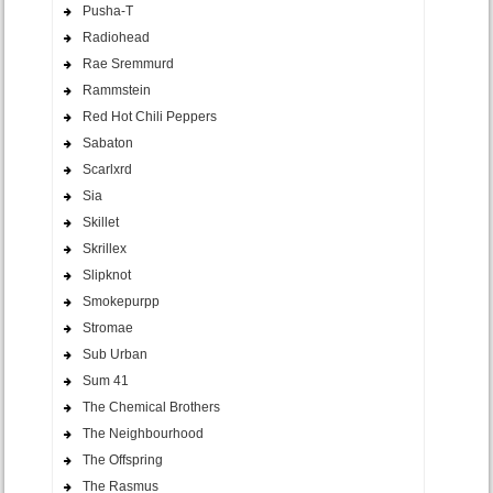
Pusha-T
Radiohead
Rae Sremmurd
Rammstein
Red Hot Chili Peppers
Sabaton
Scarlxrd
Sia
Skillet
Skrillex
Slipknot
Smokepurpp
Stromae
Sub Urban
Sum 41
The Chemical Brothers
The Neighbourhood
The Offspring
The Rasmus