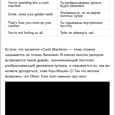
You’re spending like a cash
Ты разбрасываешь деньги,
machine
будто банкомат
Улыбаешься, но за рядом
Smile, show your golden teeth
золотых зубов
That’s how you cover up your
Ты скрываешь внутреннюю
cavities
пустоту
You’re not fooling us all
Тебе не обмануть нас
Кстати, что касается «Cash Machine» — этим словом
называется не только банкомат. В клипах многих реперов
встречается такой девайс, напоминающий пистолет,
разбрасывающий денежные купюры, и называется он, как вы
можете догадаться, тоже Кэш-Машин 🙂 Так что вполне
возможно, что Oliver Tree поет именно про него.