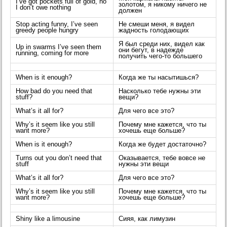
I’ve got pockets full of gold, no
золотом, я никому ничего не
I don’t owe nothing
должен
Stop acting funny, I’ve seen
Не смеши меня, я видел
greedy people hungry
жадность голодающих
Я был среди них, видел как
Up in swarms I’ve seen them
они бегут, в надежде
running, coming for more
получить чего-то большего
When is it enough?
Когда же ты насытишься?
How bad do you need that
Насколько тебе нужны эти
stuff?
вещи?
What’s it all for?
Для чего все это?
Why’s it seem like you still
Почему мне кажется, что ты
want more?
хочешь еще больше?
When is it enough?
Когда же будет достаточно?
Turns out you don’t need that
Оказывается, тебе вовсе не
stuff
нужны эти вещи
What’s it all for?
Для чего все это?
Why’s it seem like you still
Почему мне кажется, что ты
want more?
хочешь еще больше?
Shiny like a limousine
Сияя, как лимузин