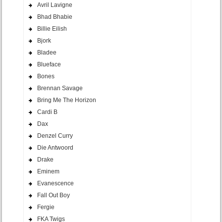
Avril Lavigne
Bhad Bhabie
Billie Eilish
Bjork
Bladee
Blueface
Bones
Brennan Savage
Bring Me The Horizon
Cardi B
Dax
Denzel Curry
Die Antwoord
Drake
Eminem
Evanescence
Fall Out Boy
Fergie
FKA Twigs