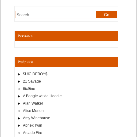
Реклама
Рубрики
$UICIDEBOY$
21 Savage
6ix9ine
A Boogie wit da Hoodie
Alan Walker
Alice Merton
Amy Winehouse
Aphex Twin
Arcade Fire