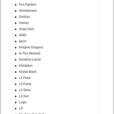
Foo Fighters
Ghostemane
Gorillaz
Halsey
Hugo Kant
IAMX
Igorrr
Imagine Dragons
In This Moment
Kendrick Lamar
Killstation
Kodak Black
Lil Peep
Lil Pump
Lil Skies
Lil Xan
Logic
LP