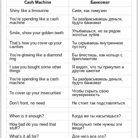
Cash Machine
Банкомат
Shiny like a limousine
Сияя, как лимузин
You’re spending like a cash
Ты разбрасываешь деньги,
machine
будто банкомат
Улыбаешься, но за рядом
Smile, show your golden teeth
золотых зубов
That’s how you cover up your
Ты скрываешь внутреннюю
cavities
пустоту
You’re glowing like a diamond
Бы блестишь, как кольцо с
ring
бриллиантом
I saw you bought some other
Я видел, что ты прикупил и
things
другие шмотки
You’re spending like a cash
Ты разбрасываешь деньги,
machine
будто банкомат
Чтобы скрыть свою
To cover up your insecurities
неуверенность
Don’t front, no need
Не стоит так подставляться
When is it enough?
Когда же ты насытишься?
How bad do you need that
Насколько тебе нужны эти
stuff?
вещи?
What’s it all for?
Для чего все это?