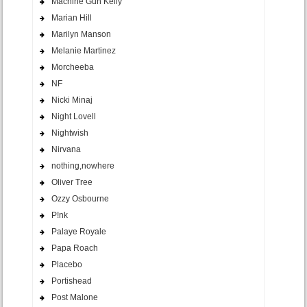
Machine Gun Kelly
Marian Hill
Marilyn Manson
Melanie Martinez
Morcheeba
NF
Nicki Minaj
Night Lovell
Nightwish
Nirvana
nothing,nowhere
Oliver Tree
Ozzy Osbourne
P!nk
Palaye Royale
Papa Roach
Placebo
Portishead
Post Malone