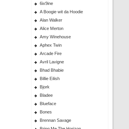
6ix9ine
A Boogie wit da Hoodie
Alan Walker
Alice Merton
Amy Winehouse
Aphex Twin
Arcade Fire
Avril Lavigne
Bhad Bhabie
Billie Eilish
Bjork
Bladee
Blueface
Bones
Brennan Savage
Bring Me The Horizon