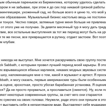
мым обычным пареньком из Бирмингема, которому удалось сделать
ором я не забываю, при этом я до сих пор никакой грязной работы
акингемшире, ухоженный сад, но больше всего я ценю то, что мой 
ное образование. Музыкальный бизнес настолько вещь не постоянн
ом тонусе. Честно говоря, затяжные турне меня больше не привлек
 от этого уже не получаю. За девяти месячный тур я могу дать трид
твие, все остальные выступления за тот же период могут быть на у
 те же песни, все превращается в рутину, отдает застоем. Вот поэт
м клубам.
е никогда не выступал. Мне хочется раскручивать свою группу пост
ack Sabbath, с которыми провел лучший период моей карьеры. В это
ких взрывающихся ебаных карликов, никаких модных звуковых систе
шоу, напоминающее мне о том, какой я музыкант и артист. Я прос
abbath, и могу сказать, первые американские туры были особенным
а сцене, крохотная, просто убогая барабанная установка. Я оцени
ся? Да не просто прорваться, а прославиться (смеется). Ну, если п
ляют некоторые современные группы, за счет чего они стараются
их сумочек на своих головах. Неужели, ради этого они пришли в это
ет выставить себя в неприглядном виде. Выставляют себя мудаками