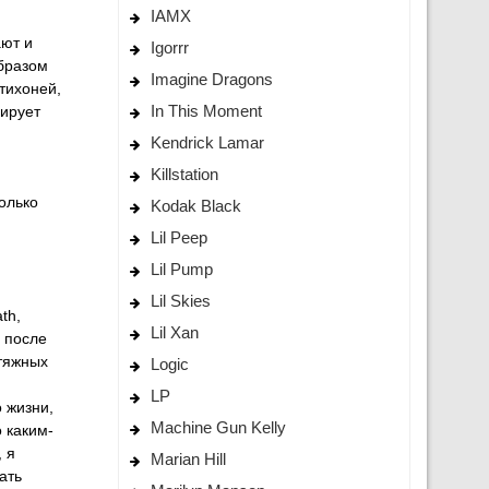
IAMX
ают и
Igorrr
образом
Imagine Dragons
 тихоней,
In This Moment
нирует
Kendrick Lamar
Killstation
олько
Kodak Black
Lil Peep
Lil Pump
Lil Skies
th,
Lil Xan
 после
атяжных
Logic
LP
 жизни,
Machine Gun Kelly
 каким-
 я
Marian Hill
ать