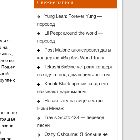
Свежие записи
Yung Lean: Forever Yung —
перевод
Lil Peep: around the world —
перевод
сли я
о на
Post Malone анонсировал даты
очных,
концертов «Big Ass World Tour»
дило во
Tekashi 6ix9ine устроил концерт,
. Пошел
ьный
находясь под домашним арестом
группе с
Kodak Black против, когда его
называют наркоманом
Новая тату на лице сестры
Ники Минаж
то-то не
Travis Scott: 4X4 — перевод
стоящая
песни
е звено
и
Ozzy Osbourne: Я больше не
лавное