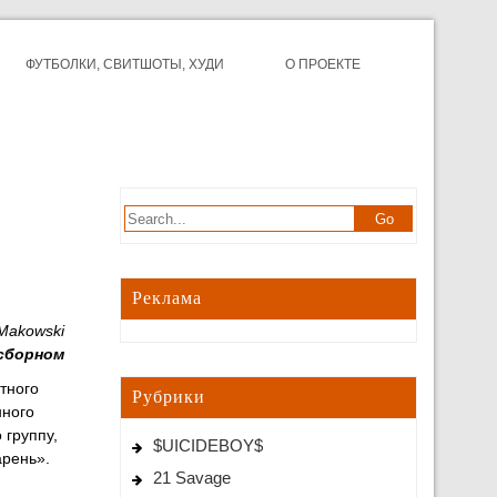
ФУТБОЛКИ, СВИТШОТЫ, ХУДИ
О ПРОЕКТЕ
Реклама
 Makowski
Осборном
тного
Рубрики
нного
 группу,
$UICIDEBOY$
арень».
21 Savage