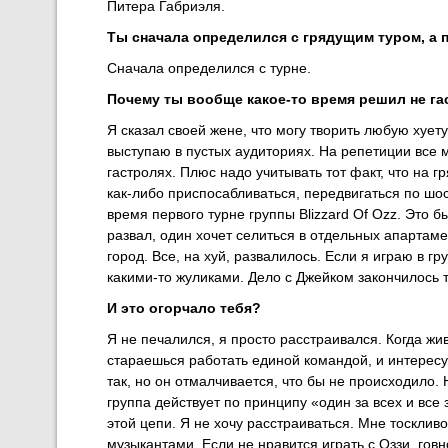
Питера Габриэля.
Ты сначала определился с грядущим туром, а 
Сначала определился с турне.
Почему ты вообще какое-то время решил не г
Я сказал своей жене, что могу творить любую хуету
выступаю в пустых аудиториях. На репетиции все 
гастролях. Плюс надо учитывать тот факт, что на 
как-либо приспосабливаться, передвигаться по ш
время первого турне группы Blizzard Of Ozz. Это 
развал, один хочет селиться в отдельных апартам
город. Все, на хуй, развалилось. Если я играю в гр
какими-то жуликами. Дело с Джейком закончилось 
И это огорчало тебя?
Я не печалился, я просто расстраивался. Когда жи
стараешься работать единой командой, и интересуеш
так, но он отмалчивается, что бы не происходило.
группа действует по принципу «один за всех и все
этой цепи. Я не хочу расстраиваться. Мне тосклив
музыкантами. Если не нравится играть с Оззи, говн