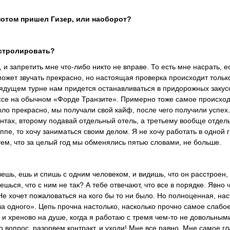
потом пришел Гизер, или наоборот?
астролировать?
, и запретить мне что-либо никто не вправе. То есть мне насрать, е
может звучать прекрасно, но настоящая проверка происходит тольк
грядущем турне нам придется останавливаться в придорожных закус
оссе на обычном «Форде Транзите». Примерно тоже самое происхо
было прекрасно, мы получали свой кайф, после чего получили успех
ентах, второму подавай отдельный отель, а третьему вообще отдел
уппе, то хочу заниматься своим делом. Я не хочу работать в одной 
тем, что за целый год мы обменялись пятью словами, не больше.
вешь, ешь и спишь с одним человеком, и видишь, что он расстроен,
ься, что с ним не так? А тебе отвечают, что все в порядке. Явно ч
 Не хочет пожаловаться на кого бы то ни было. Но полноценная, на
 за одного». Цепь прочна настолько, насколько прочно самое слабо
о и хреново на душе, когда я работаю с тремя чем-то не довольным
о вопрос, разорвем контракт, и уходи! Мне все равно. Мне самое г