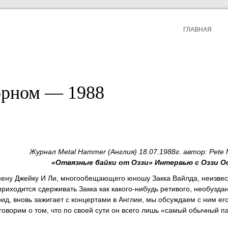
ГЛАВНАЯ
орном — 1988
Журнал Metal Hammer (Англия) 18.07.1988г. автор: Pete
«Отвязные байки от Оззи» Интервью с Оззи 
амену Джейку И Ли, многообещающего юношу Закка Вайлда, неизвес
приходится сдерживать Закка как какого-нибудь ретивого, необузда
ид, вновь зажигает с концертами в Англии, мы обсуждаем с ним его
говорим о том, что по своей сути он всего лишь «самый обычный п