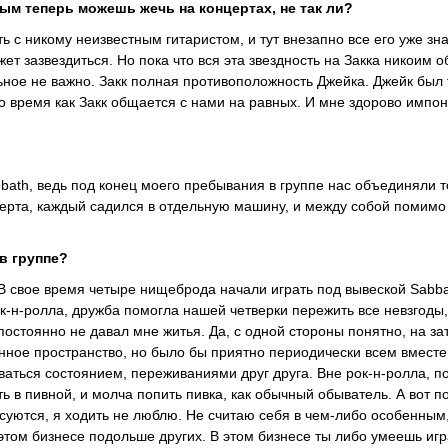
рым теперь можешь жечь на концертах, не так ли?
ь с никому неизвестным гитаристом, и тут внезапно все его уже зн
ет зазвездиться. Но пока что вся эта звездность на Закка никоим 
альное не важно. Закк полная противоположность Джейка. Джейк был
о время как Закк общается с нами на равных. И мне здорово импо
bath, ведь под конец моего пребывания в группе нас объединяли т
церта, каждый садился в отдельную машину, и между собой помимо
в группе?
о. В свое время четыре нищеброда начали играть под вывеской Sabba
-н-ролла, дружба помогла нашей четверки пережить все невзгоды,
 постоянно не давал мне житья. Да, с одной стороны понятно, на з
нное пространство, но было бы приятно периодически всем вместе
ваться состоянием, переживаниями друг друга. Вне рок-н-ролла, по
 в пивной, и молча попить пивка, как обычный обыватель. А вот по
суются, я ходить не люблю. Не считаю себя в чем-либо особенным,
 этом бизнесе подольше других. В этом бизнесе ты либо умеешь игр