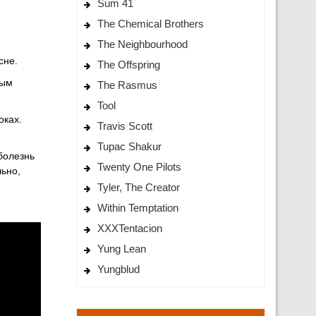
Sum 41
The Chemical Brothers
The Neighbourhood
сне.
The Offspring
ным
The Rasmus
Tool
оках.
Travis Scott
Tupac Shakur
«болезнь
Twenty One Pilots
льно,
Tyler, The Creator
Within Temptation
XXXTentacion
Yung Lean
Yungblud