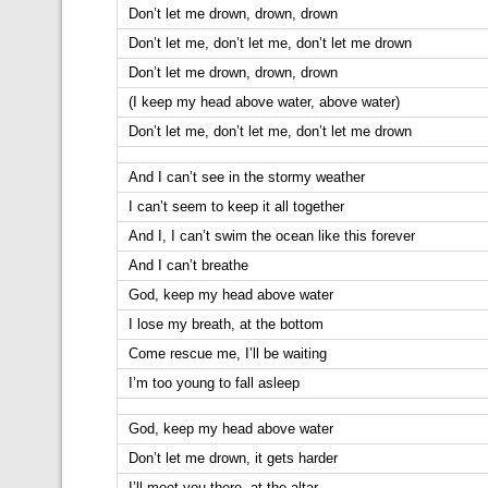
Don’t let me drown, drown, drown
Don’t let me, don’t let me, don’t let me drown
Don’t let me drown, drown, drown
(I keep my head above water, above water)
Don’t let me, don’t let me, don’t let me drown
And I can’t see in the stormy weather
I can’t seem to keep it all together
And I, I can’t swim the ocean like this forever
And I can’t breathe
God, keep my head above water
I lose my breath, at the bottom
Come rescue me, I’ll be waiting
I’m too young to fall asleep
God, keep my head above water
Don’t let me drown, it gets harder
I’ll meet you there, at the altar