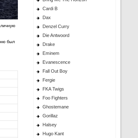
Cardi B
Dax
 личную
Denzel Curry
Die Antwoord
сню был
Drake
Eminem
Evanescence
Fall Out Boy
Fergie
FKA Twigs
Foo Fighters
Ghostemane
Gorillaz
Halsey
Hugo Kant