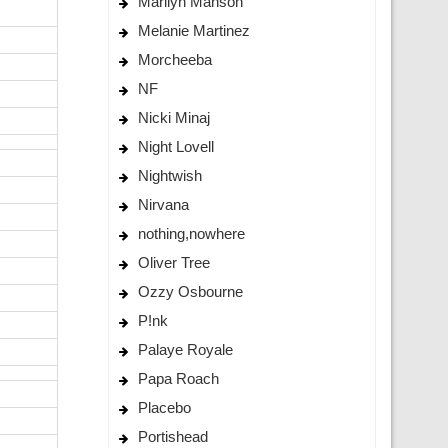
Marilyn Manson
Melanie Martinez
Morcheeba
NF
Nicki Minaj
Night Lovell
Nightwish
Nirvana
nothing,nowhere
Oliver Tree
Ozzy Osbourne
P!nk
Palaye Royale
Papa Roach
Placebo
Portishead