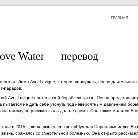
ГЛАВНАЯ
bove Water — перевод
ого альбома Avril Lavigne, которая вернулась, после длительного
ит-парадов.
ой Avril Lavigne поет о своей борьбе за жизнь. Песня представляе
а пытается не дать себе утонуть под невероятным давлением борь
она никому не рассказывала долгое время. Она также молится Бог
года с 2015 г., когда вышел ее трек «Fly» для Параолимпиады. Во
 жизнь, сражаясь со смертельной болезнью. Она открыто рассказа