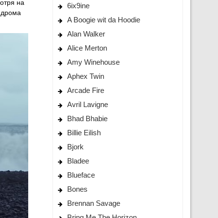
мотря на
6ix9ine
индрома
A Boogie wit da Hoodie
Alan Walker
Alice Merton
Amy Winehouse
Aphex Twin
Arcade Fire
Avril Lavigne
Bhad Bhabie
Billie Eilish
Bjork
Bladee
Blueface
Bones
Brennan Savage
Bring Me The Horizon