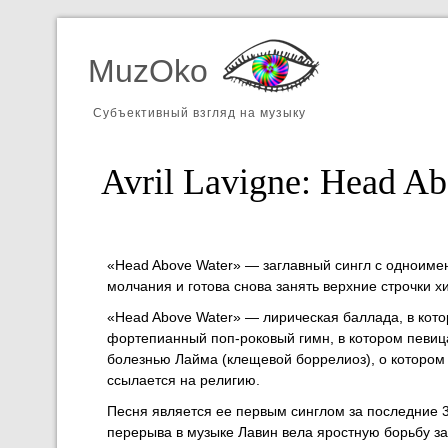
MuzOko
Субъективный взгляд на музыку
Avril Lavigne: Head A
«Head Above Water» — заглавный сингл с одноименн
молчания и готова снова занять верхние строчки х
«Head Above Water» — лирическая баллада, в котор
фортепианный поп-роковый гимн, в котором певиц
болезнью Лайма (клещевой боррелиоз), о котором 
ссылается на религию.
Песня является ее первым синглом за последние 3 
перерыва в музыке Лавин вела яростную борьбу за