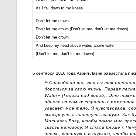
As I fall down to my knees
Don’t let me drown
Don’t let me drown (Don’t let me, don’t let me drown)
Don’t let me drown
And keep my head above water, above water
(Don’t let me, don’t let me drown)
6 сентября 2018 года Аврил Лавин разместила пис
Спасибо за то, что вы так преданн
бороться за свою жизнь. Первая песня
Water» (Голова над водой). Это также
одного из самых страшных моментов в
угасает мое тело. Я чувствовала, сло
вынырнуть и глотнуть воздуха. Как 
Молилась Богу, чтобы помог мне прос
сквозь непогоду. Я стала ближе к Нем
песню, которую я выпускаю, чтобы р