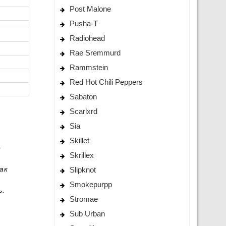
Post Malone
Pusha-T
Radiohead
Rae Sremmurd
Rammstein
Red Hot Chili Peppers
Sabaton
Scarlxrd
Sia
Skillet
e
Skrillex
ак
Slipknot
Smokepurpp
ь.
Stromae
Sub Urban