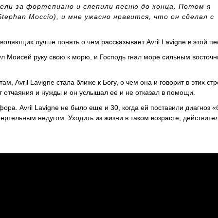
сели за фортепиано и слепили песню до конца. Потом я
ephan Moccio), и мне ужасно нравится, что он сделал с
воляющих лучше понять о чем рассказывает Avril Lavigne в этой пе
ул Моисей руку свою к морю, и Господь гнал море сильным восточ
, Avril Lavigne стала ближе к Богу, о чем она и говорит в этих стр
 отчаяния и нужды и он услышал ее и не отказал в помощи.
фора. Avril Lavigne не было еще и 30, когда ей поставили диагноз 
мертельным недугом. Уходить из жизни в таком возрасте, действите