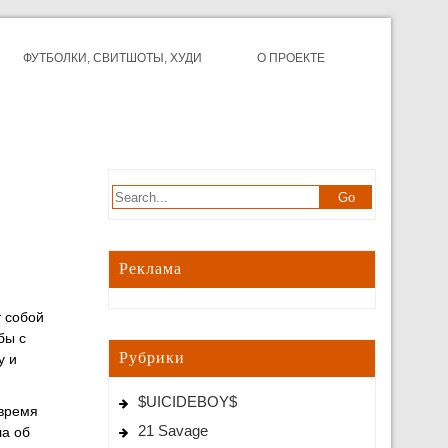
ФУТБОЛКИ, СВИТШОТЫ, ХУДИ
О ПРОЕКТЕ
Реклама
т собой
бы с
Рубрики
у и
$UICIDEBOY$
 время
21 Savage
ла об