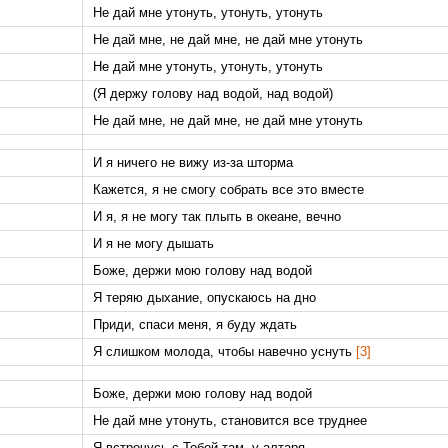
Не дай мне утонуть, утонуть, утонуть
Не дай мне, не дай мне, не дай мне утонуть
Не дай мне утонуть, утонуть, утонуть
(Я держу голову над водой, над водой)
Не дай мне, не дай мне, не дай мне утонуть
И я ничего не вижу из-за шторма
Кажется, я не смогу собрать все это вместе
И я, я не могу так плыть в океане, вечно
И я не могу дышать
Боже, держи мою голову над водой
Я теряю дыхание, опускаюсь на дно
Приди, спаси меня, я буду ждать
Я слишком молода, чтобы навечно уснуть
[3]
Боже, держи мою голову над водой
Не дай мне утонуть, становится все труднее
Я встречусь с Тобой там, у алтаря