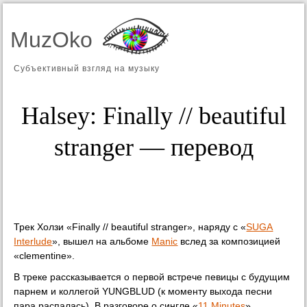
MuzOko
Субъективный взгляд на музыку
Halsey: Finally // beautiful
stranger — перевод
Трек Холзи «Finally // beautiful stranger», наряду с «
SUGA
Interlude
», вышел на альбоме
Manic
вслед за композицией
«clementine».
В треке рассказывается о первой встрече певицы с будущим
парнем и коллегой YUNGBLUD (к моменту выхода песни
пара распалась). В разговоре о сингле «
11 Minutes
»,