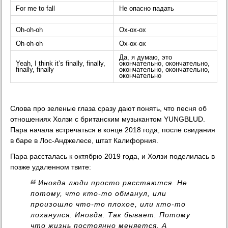
For me to fall
Не опасно падать
Oh-oh-oh
Ох-ох-ох
Oh-oh-oh
Ох-ох-ох
Да, я думаю, это
Yeah, I think it’s finally, finally,
окончательно, окончательно,
finally, finally
окончательно, окончательно,
окончательно
Слова про зеленые глаза сразу дают понять, что песня об
отношениях Холзи с британским музыкантом YUNGBLUD.
Пара начала встречаться в конце 2018 года, после свидания
в баре в Лос-Анджелесе, штат Калифорния.
Пара рассталась к октябрю 2019 года, и Холзи поделилась в
позже удаленном твите:
Иногда люди просто расстаются. Не
потому, что кто-то обманул, или
произошло что-то плохое, или кто-то
лоханулся. Иногда. Так бывает. Потому
что жизнь постоянно меняется. А