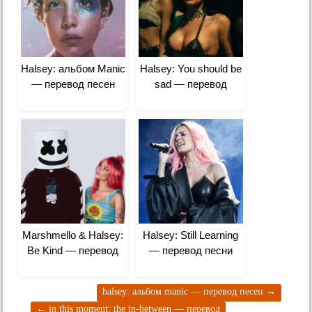
Halsey: альбом Manic
Halsey: You should be
— перевод песен
sad — перевод
Marshmello & Halsey:
Halsey: Still Learning
Be Kind — перевод
— перевод песни
halsey: альбом manic — перевод песен
→
←
in this moment: the in-between — перевод