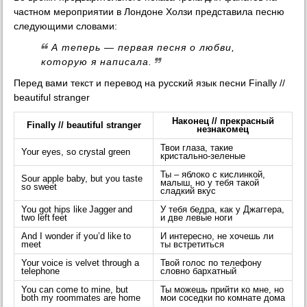
частном мероприятии в Лондоне Холзи представила песню
следующими словами:
А теперь — первая песня о любви,
которую я написала.
Перед вами текст и перевод на русский язык песни Finally //
beautiful stranger
Наконец // прекрасный
Finally // beautiful stranger
незнакомец
Твои глаза, такие
Your eyes, so crystal green
кристально-зеленые
Ты – яблоко с кислинкой,
Sour apple baby, but you taste
малыш, но у тебя такой
so sweet
сладкий вкус
You got hips like Jagger and
У тебя бедра, как у Джаггера,
two left feet
и две левые ноги
And I wonder if you’d like to
И интересно, не хочешь ли
meet
ты встретиться
Your voice is velvet through a
Твой голос по телефону
telephone
словно бархатный
You can come to mine, but
Ты можешь прийти ко мне, но
both my roommates are home
мои соседки по комнате дома