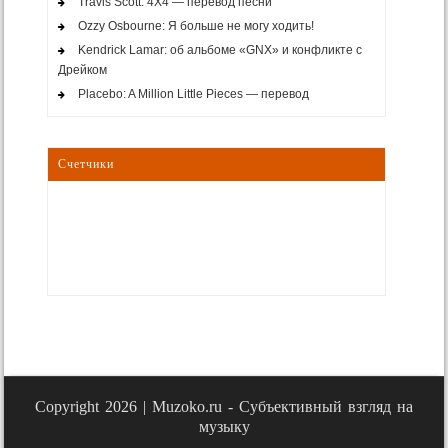
Travis Scott: 4X4 — перевод песни
Ozzy Osbourne: Я больше не могу ходить!
Kendrick Lamar: об альбоме «GNX» и конфликте с
Дрейком
Placebo: A Million Little Pieces — перевод
Счетчики
Copyright 2026 |
Muzoko.ru - Субъективный взгляд на
музыку