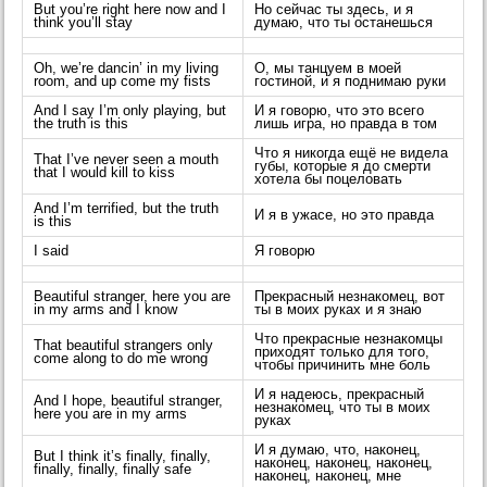
But you’re right here now and I
Но сейчас ты здесь, и я
think you’ll stay
думаю, что ты останешься
Oh, we’re dancin’ in my living
О, мы танцуем в моей
room, and up come my fists
гостиной, и я поднимаю руки
And I say I’m only playing, but
И я говорю, что это всего
the truth is this
лишь игра, но правда в том
Что я никогда ещё не видела
That I’ve never seen a mouth
губы, которые я до смерти
that I would kill to kiss
хотела бы поцеловать
And I’m terrified, but the truth
И я в ужасе, но это правда
is this
I said
Я говорю
Beautiful stranger, here you are
Прекрасный незнакомец, вот
in my arms and I know
ты в моих руках и я знаю
Что прекрасные незнакомцы
That beautiful strangers only
приходят только для того,
come along to do me wrong
чтобы причинить мне боль
И я надеюсь, прекрасный
And I hope, beautiful stranger,
незнакомец, что ты в моих
here you are in my arms
руках
И я думаю, что, наконец,
But I think it’s finally, finally,
наконец, наконец, наконец,
finally, finally, finally safe
наконец, наконец, мне