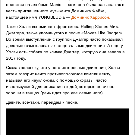
появится на альбоме Manic — хотя она была названа так в
честь приглашенного музыканта Доминика Файка,
настоящее имя YUNGBLUD’a —
Доминик Харрисон.
Также Холзи вспоминает фронтмена Rolling Stones Мика
Джаггера, также упомянутого в песне «Moves Like Jagger».
Во время выступлений с группой Джаггер часто показывал
довольно замысловатые танцевальные движения. А еще у
Холзи есть собака по кличке Джаггер, которую она завела в
2017 году.
Сказав человеку, что у него интересные движения, Холзи
затем говорит нечто противоположное комплименту,
называя его неуклюжим, с помощью фразы, часто
используемой для описания людей, которые не очень
хороши в танцах (речь идет про две левые ноги).
Давйте, все-таки, перейдем к песне.