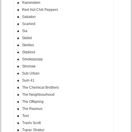
Rammstein
Red Hot Chili Peppers
Sabaton
Scarlxrd
Sia
Skillet
Skrillex
Slipknot
Smokepurpp
Stromae
Sub Urban
Sum 41
The Chemical Brothers
The Neighbourhood
The Offspring
The Rasmus
Tool
Travis Scott
Tupac Shakur