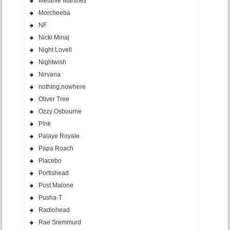
Melanie Martinez
Morcheeba
NF
Nicki Minaj
Night Lovell
Nightwish
Nirvana
nothing,nowhere
Oliver Tree
Ozzy Osbourne
P!nk
Palaye Royale
Papa Roach
Placebo
Portishead
Post Malone
Pusha-T
Radiohead
Rae Sremmurd