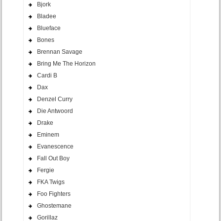
Bjork
Bladee
Blueface
Bones
Brennan Savage
Bring Me The Horizon
Cardi B
Dax
Denzel Curry
Die Antwoord
Drake
Eminem
Evanescence
Fall Out Boy
Fergie
FKA Twigs
Foo Fighters
Ghostemane
Gorillaz