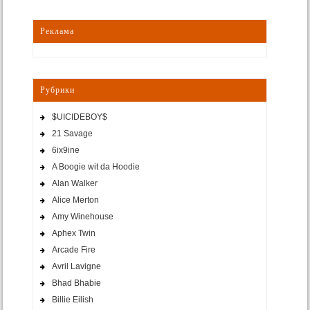
Реклама
Рубрики
$UICIDEBOY$
21 Savage
6ix9ine
A Boogie wit da Hoodie
Alan Walker
Alice Merton
Amy Winehouse
Aphex Twin
Arcade Fire
Avril Lavigne
Bhad Bhabie
Billie Eilish