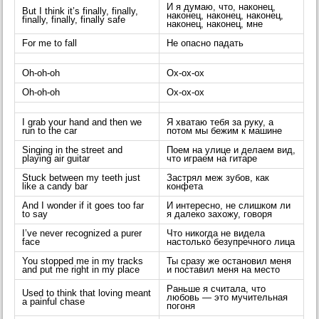
И я думаю, что, наконец,
But I think it’s finally, finally,
наконец, наконец, наконец,
finally, finally, finally safe
наконец, наконец, мне
For me to fall
Не опасно падать
Oh-oh-oh
Ох-ох-ох
Oh-oh-oh
Ох-ох-ох
I grab your hand and then we
Я хватаю тебя за руку, а
run to the car
потом мы бежим к машине
Singing in the street and
Поем на улице и делаем вид,
playing air guitar
что играем на гитаре
Stuck between my teeth just
Застрял меж зубов, как
like a candy bar
конфета
And I wonder if it goes too far
И интересно, не слишком ли
to say
я далеко захожу, говоря
I’ve never recognized a purer
Что никогда не видела
face
настолько безупречного лица
You stopped me in my tracks
Ты сразу же остановил меня
and put me right in my place
и поставил меня на место
Раньше я считала, что
Used to think that loving meant
любовь — это мучительная
a painful chase
погоня