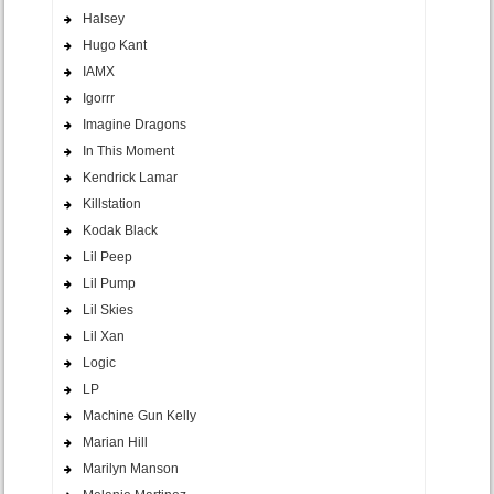
Halsey
Hugo Kant
IAMX
Igorrr
Imagine Dragons
In This Moment
Kendrick Lamar
Killstation
Kodak Black
Lil Peep
Lil Pump
Lil Skies
Lil Xan
Logic
LP
Machine Gun Kelly
Marian Hill
Marilyn Manson