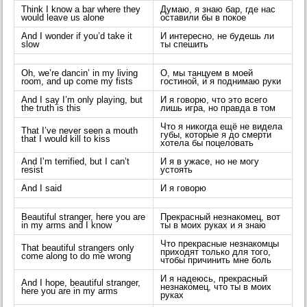
Think I know a bar where they
Думаю, я знаю бар, где нас
would leave us alone
оставили бы в покое
And I wonder if you’d take it
И интересно, не будешь ли
slow
ты спешить
Oh, we’re dancin’ in my living
О, мы танцуем в моей
room, and up come my fists
гостиной, и я поднимаю руки
And I say I’m only playing, but
И я говорю, что это всего
the truth is this
лишь игра, но правда в том
Что я никогда ещё не видела
That I’ve never seen a mouth
губы, которые я до смерти
that I would kill to kiss
хотела бы поцеловать
And I’m terrified, but I can’t
И я в ужасе, но не могу
resist
устоять
And I said
И я говорю
Beautiful stranger, here you are
Прекрасный незнакомец, вот
in my arms and I know
ты в моих руках и я знаю
Что прекрасные незнакомцы
That beautiful strangers only
приходят только для того,
come along to do me wrong
чтобы причинить мне боль
И я надеюсь, прекрасный
And I hope, beautiful stranger,
незнакомец, что ты в моих
here you are in my arms
руках