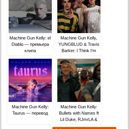
Machine Gun Kelly: el
Machine Gun Kelly,
Diablo — премьера
YUNGBLUD & Travis
клипа
Barker: I Think I’m
OKAY — перевод
Machine Gun Kelly:
Machine Gun Kelly:
Taurus — перевод
Bullets with Names ft
Lil Duke, RJmrLA &
Young Thug —