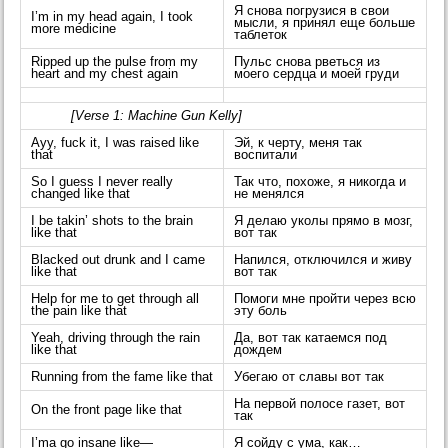
Я снова погрузися в свои
I’m in my head again, I took
мысли, я принял еще больше
more medicine
таблеток
Ripped up the pulse from my
Пульс снова рветься из
heart and my chest again
моего сердца и моей груди
[Verse 1: Machine Gun Kelly]
Ayy, fuck it, I was raised like
Эй, к черту, меня так
that
воспитали
So I guess I never really
Так что, похоже, я никогда и
changed like that
не менялся
I be takin’ shots to the brain
Я делаю уколы прямо в мозг,
like that
вот так
Blacked out drunk and I came
Напился, отключился и живу
like that
вот так
Help for me to get through all
Помоги мне пройти через всю
the pain like that
эту боль
Yeah, driving through the rain
Да, вот так катаемся под
like that
дождем
Running from the fame like that
Убегаю от славы вот так
На первой полосе газет, вот
On the front page like that
так
I’ma go insane like—
Я сойду с ума, как…