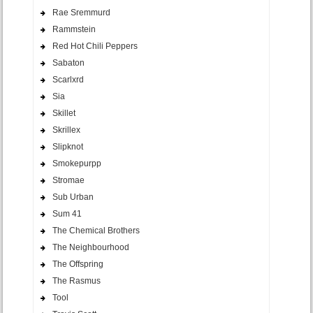
Rae Sremmurd
Rammstein
Red Hot Chili Peppers
Sabaton
Scarlxrd
Sia
Skillet
Skrillex
Slipknot
Smokepurpp
Stromae
Sub Urban
Sum 41
The Chemical Brothers
The Neighbourhood
The Offspring
The Rasmus
Tool