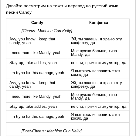
Давайте посмотрим на текст и перевод на русский язык
песни Candy
Candy
Конфетка
[Chorus: Machine Gun Kelly]
Ayy, you know I keep that
Эй, ты знаешь, я храню эту
candy, yeah
конфетку, да
Мне нужно больше, типа
I need more like Mandy, yeah
Mandy, да
Stay up, take addies, yeah
не спи, прими стимулятор, да
Я пытаюсь исправить этот
I’m tryna fix this damage, yeah
косяк, да
Ayy, you know I keep that
Эй, ты знаешь, я храню эту
candy, yeah
конфетку, да
Мне нужно больше, типа
I need more like Mandy, yeah
Mandy, да
Stay up, take addies, yeah
не спи, прими стимулятор, да
Я пытаюсь исправить этот
I’m tryna fix this damage, yeah
косяк, да
[Post-Chorus: Machine Gun Kelly]