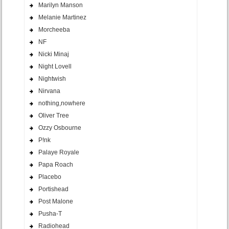
Marilyn Manson
Melanie Martinez
Morcheeba
NF
Nicki Minaj
Night Lovell
Nightwish
Nirvana
nothing,nowhere
Oliver Tree
Ozzy Osbourne
P!nk
Palaye Royale
Papa Roach
Placebo
Portishead
Post Malone
Pusha-T
Radiohead