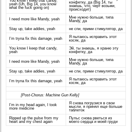
You know I keep that candy,
конфетку, да (Big 14, ты
yeah (Uh, Big 14, you know
знаешь, что, черт возьми,
what the fuck going on)
происходит)
Мне нужно больше, типа
I need more like Mandy, yeah
Mandy, да
Stay up, take addies, yeah
не спи, прими стимулятор, да
Я пытаюсь исправить этот
I’m tryna fix this damage, yeah
косяк, да
You know I keep that candy,
Эй, ты знаешь, я храню эту
yeah
конфетку, да
Мне нужно больше, типа
I need more like Mandy, yeah
Mandy, да
Stay up, take addies, yeah
не спи, прими стимулятор, да
Я пытаюсь исправить этот
I’m tryna fix this damage, yeah
косяк, да
[Post-Chorus: Machine Gun Kelly]
Я снова погрузися в свои
I’m in my head again, I took
мысли, я принял еще больше
more medicine
таблеток
Ripped up the pulse from my
Пульс снова рветься из
heart and my chest again
моего сердца и моей груди