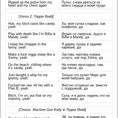
Ripped up the pulse from my
Пульс снова рветься из
heart and my chest again
моего сердца и моей груди
[Verse 2: Trippie Redd]
Huh, my bitch taste like candy,
Ха, моя сучка сладкая, как
yeah
конфетка, да
Play with death like I’m Billie &
Играю со смертью, будто я
Mandy, yeah
Billie и Mandy, да
I keep the chopper in the
Я держу пушку в заднем
fanny, yeah
кармане, да
Make a fuck nigga sleep like a
Заставь чертова чувака
Xanny, yeah
уснуть, как под Xanny, да
On the beach, chilling where
На пляже прохладно, там,
it’s sandy, yeah
где песок, да
Just bought a whip for my
Только что купил Мерс для
granny, yeah
моей бабушки, да
Fucked her raw, hit her with a
Жестко оттрахал ее, вместе
Plan B, yeah
с подружкой, да
Bitch, I’m on, put that on my
Сука, я в деле, надень это на
mammy, yeah
мою маму, да
[Chorus: Machine Gun Kelly & Trippie Redd]
Эй, ты знаешь, я храню эту