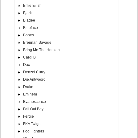
Billie Eilish
Bjork
Bladee
Blueface
Bones
Brennan Savage
Bring Me The Horizon
Cardi B
Dax
Denzel Curry
Die Antwoord
Drake
Eminem
Evanescence
Fall Out Boy
Fergie
FKA Twigs
Foo Fighters