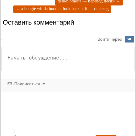
drake: omertà — перевод песни
→
перевод
←
a boogie wit da hoodie: look back at it — перевод
Оставить комментарий
Войти через
Подписаться