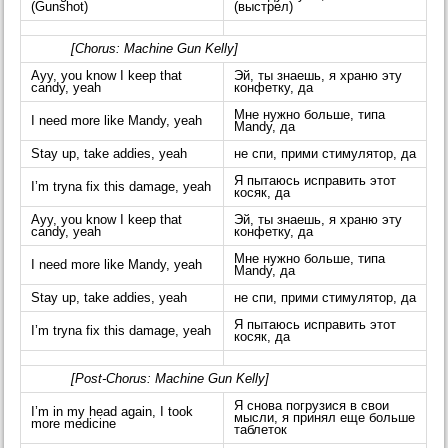
(Gunshot)
(выстрел)
[Chorus: Machine Gun Kelly]
Ayy, you know I keep that
Эй, ты знаешь, я храню эту
candy, yeah
конфетку, да
Мне нужно больше, типа
I need more like Mandy, yeah
Mandy, да
Stay up, take addies, yeah
не спи, прими стимулятор, да
Я пытаюсь исправить этот
I’m tryna fix this damage, yeah
косяк, да
Ayy, you know I keep that
Эй, ты знаешь, я храню эту
candy, yeah
конфетку, да
Мне нужно больше, типа
I need more like Mandy, yeah
Mandy, да
Stay up, take addies, yeah
не спи, прими стимулятор, да
Я пытаюсь исправить этот
I’m tryna fix this damage, yeah
косяк, да
[Post-Chorus: Machine Gun Kelly]
Я снова погрузися в свои
I’m in my head again, I took
мысли, я принял еще больше
more medicine
таблеток