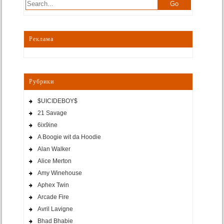
Реклама
Рубрики
$UICIDEBOY$
21 Savage
6ix9ine
A Boogie wit da Hoodie
Alan Walker
Alice Merton
Amy Winehouse
Aphex Twin
Arcade Fire
Avril Lavigne
Bhad Bhabie