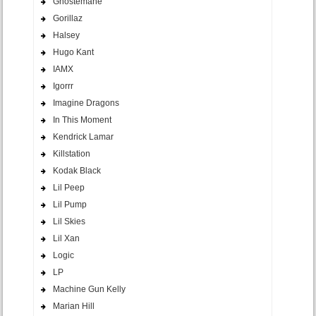
Ghostemane
Gorillaz
Halsey
Hugo Kant
IAMX
Igorrr
Imagine Dragons
In This Moment
Kendrick Lamar
Killstation
Kodak Black
Lil Peep
Lil Pump
Lil Skies
Lil Xan
Logic
LP
Machine Gun Kelly
Marian Hill