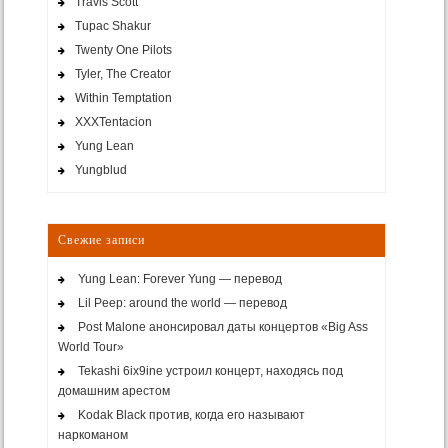
Travis Scott
Tupac Shakur
Twenty One Pilots
Tyler, The Creator
Within Temptation
XXXTentacion
Yung Lean
Yungblud
Свежие записи
Yung Lean: Forever Yung — перевод
Lil Peep: around the world — перевод
Post Malone анонсировал даты концертов «Big Ass
World Tour»
Tekashi 6ix9ine устроил концерт, находясь под
домашним арестом
Kodak Black против, когда его называют
наркоманом