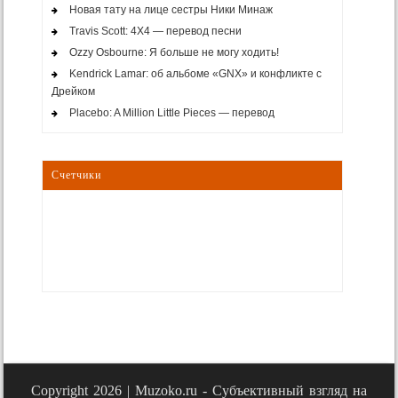
Новая тату на лице сестры Ники Минаж
Travis Scott: 4X4 — перевод песни
Ozzy Osbourne: Я больше не могу ходить!
Kendrick Lamar: об альбоме «GNX» и конфликте с
Дрейком
Placebo: A Million Little Pieces — перевод
Счетчики
Copyright 2026 |
Muzoko.ru - Субъективный взгляд на