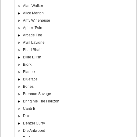
Alan Walker
Alice Merton
Amy Winehouse
Aphex Twin
Arcade Fire
Avril Lavigne
Bhad Bhabie
Billie Eilish
Bjork
Bladee
Blueface
Bones
Brennan Savage
Bring Me The Horizon
Cardi B
Dax
Denzel Curry
Die Antwoord