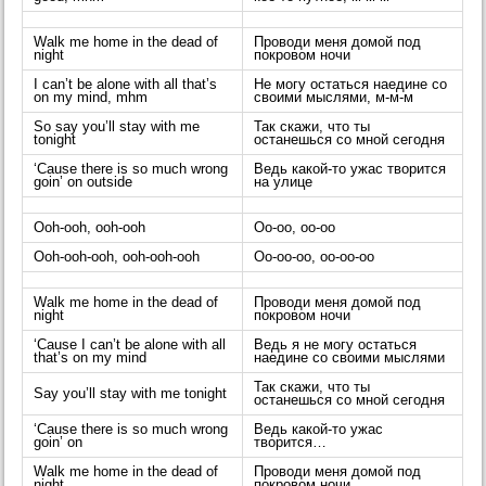
Walk me home in the dead of
Проводи меня домой под
night
покровом ночи
I can’t be alone with all that’s
Не могу остаться наедине со
on my mind, mhm
своими мыслями, м-м-м
So say you’ll stay with me
Так скажи, что ты
tonight
останешься со мной сегодня
‘Cause there is so much wrong
Ведь какой-то ужас творится
goin’ on outside
на улице
Ooh-ooh, ooh-ooh
Oo-oo, oo-oo
Ooh-ooh-ooh, ooh-ooh-ooh
Oo-oo-oo, oo-oo-oo
Walk me home in the dead of
Проводи меня домой под
night
покровом ночи
‘Cause I can’t be alone with all
Ведь я не могу остаться
that’s on my mind
наедине со своими мыслями
Так скажи, что ты
Say you’ll stay with me tonight
останешься со мной сегодня
‘Cause there is so much wrong
Ведь какой-то ужас
goin’ on
творится…
Walk me home in the dead of
Проводи меня домой под
night
покровом ночи