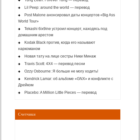
Yung Lean: Forever Yung — перевод
Lil Peep: around the world — перевод
Post Malone анонсировал даты концертов «Big Ass
World Tour»
Tekashi 6ix9ine устроил концерт, находясь под
домашним арестом
Kodak Black против, когда его называют
наркоманом
Новая тату на лице сестры Ники Минаж
Travis Scott: 4X4 — перевод песни
Ozzy Osbourne: Я больше не могу ходить!
Kendrick Lamar: об альбоме «GNX» и конфликте с
Дрейком
Placebo: A Million Little Pieces — перевод
Счетчики