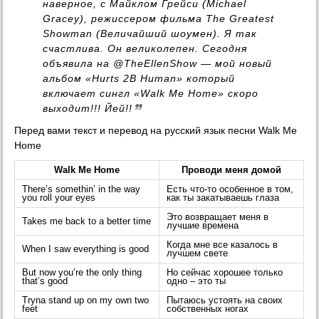
наверное, с Майклом Грейси (Michael
Gracey), режиссером фильма The Greatest
Showman (Величайший шоумен). Я так
счастлива. Он великолепен. Сегодня
объявила на @TheEllenShow — мой новый
альбом «Hurts 2B Human» который
включает сингл «Walk Me Home» скоро
выходит!!! Йей!!
Перед вами текст и перевод на русский язык песни Walk Me
Home
Walk Me Home
Проводи меня домой
There’s somethin’ in the way
Есть что-то особенное в том,
you roll your eyes
как ты закатываешь глаза
Это возвращает меня в
Takes me back to a better time
лучшие времена
Когда мне все казалось в
When I saw everything is good
лучшем свете
But now you’re the only thing
Но сейчас хорошее только
that’s good
одно – это ты
Tryna stand up on my own two
Пытаюсь устоять на своих
feet
собственных ногах