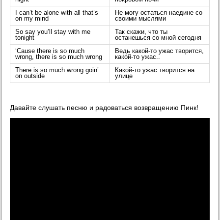
I can’t be alone with all that’s
Не могу остаться наедине со
on my mind
своими мыслями
So say you’ll stay with me
Так скажи, что ты
tonight
останешься со мной сегодня
‘Cause there is so much
Ведь какой-то ужас творится,
wrong, there is so much wrong
какой-то ужас..
There is so much wrong goin’
Какой-то ужас творится на
on outside
улице
Давайте слушать песню и радоваться возвращению Пинк!