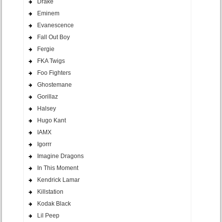
Drake
Eminem
Evanescence
Fall Out Boy
Fergie
FKA Twigs
Foo Fighters
Ghostemane
Gorillaz
Halsey
Hugo Kant
IAMX
Igorrr
Imagine Dragons
In This Moment
Kendrick Lamar
Killstation
Kodak Black
Lil Peep