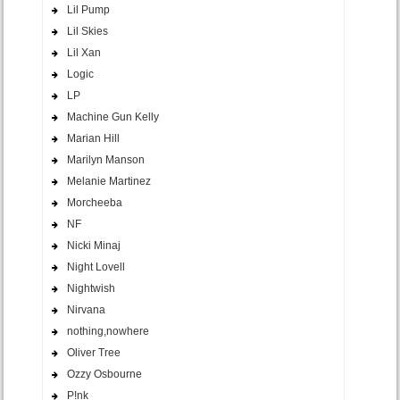
Lil Pump
Lil Skies
Lil Xan
Logic
LP
Machine Gun Kelly
Marian Hill
Marilyn Manson
Melanie Martinez
Morcheeba
NF
Nicki Minaj
Night Lovell
Nightwish
Nirvana
nothing,nowhere
Oliver Tree
Ozzy Osbourne
P!nk