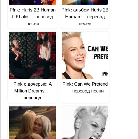
P!nk: Hurts 2B Human
P!nk: альбом Hurts 2B
ft Khalid — перевод
Human — перевод
песни
песен
P!nk с дочерью: A
P!nk: Can We Pretend
Million Dreams —
— перевод песни
перевод