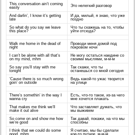
This conversation ain’t coming
Это нелегкий разговор
easily
And darlin’, I know it’s getting
И да, милый, я знаю, что уже
late
поздно
So what do you say we leave
Что ты скажешь на то, чтобы
this place?
уйти отсюда?
Walk me home in the dead of
Проводи меня домой под
night
покровом ночи
I can’t be alone with all that’s
Не могу остаться наедине со
on my mind, mhm
своими мыслями, м-м-м
So say you’ll stay with me
Так скажи, что ты
tonight
останешься со мной сегодня
‘Cause there is so much wrong
Ведь какой-то ужас творится
goin’ on outside
на улице
There’s somethin’ in the way I
Есть, что-то такое, из-за чего
wanna cry
мне хочется плакать
That makes me think we’ll
Что заставляет думать, что
make it out alive
мы выживем
So come on and show me how
Так давай, покажи, на что мы
we’re good
способны
I think that we could do some
Я считаю, мы бы сделали
good, mhm
кое-то путное, м-м-м