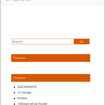
Реклама
Рубрики
$UICIDEBOY$
21 Savage
6ix9ine
A Boogie wit da Hoodie