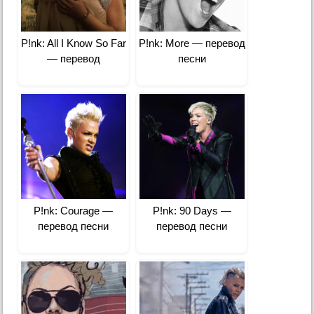
P!nk: All I Know So Far
P!nk: More — перевод
— перевод
песни
P!nk: Courage —
P!nk: 90 Days —
перевод песни
перевод песни