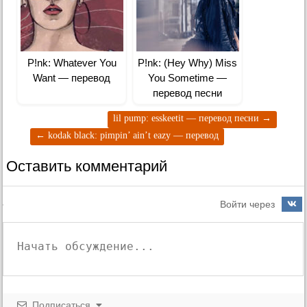
P!nk: Whatever You
P!nk: (Hey Why) Miss
Want — перевод
You Sometime —
перевод песни
lil pump: esskeetit — перевод песни
→
←
kodak black: pimpin’ ain’t eazy — перевод
Оставить комментарий
Войти через
Подписаться