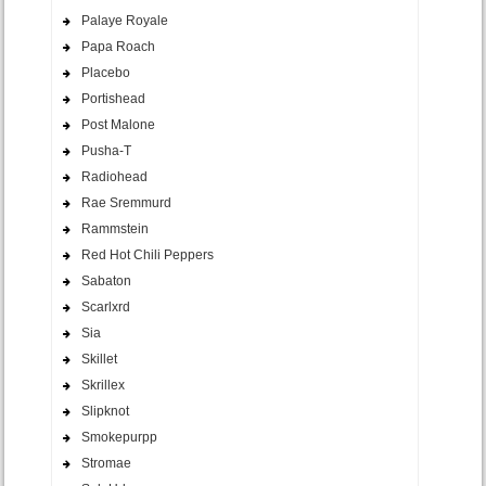
Palaye Royale
Papa Roach
Placebo
Portishead
Post Malone
Pusha-T
Radiohead
Rae Sremmurd
Rammstein
Red Hot Chili Peppers
Sabaton
Scarlxrd
Sia
Skillet
Skrillex
Slipknot
Smokepurpp
Stromae