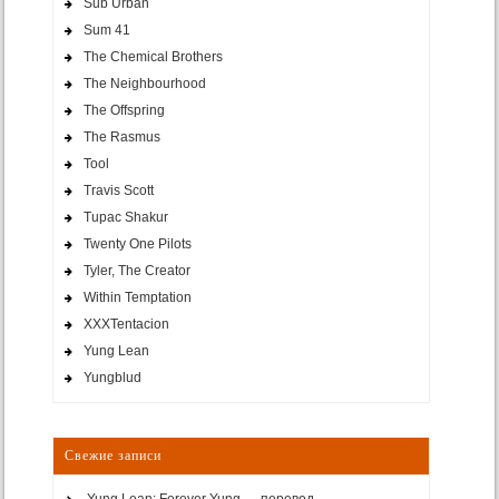
Sub Urban
Sum 41
The Chemical Brothers
The Neighbourhood
The Offspring
The Rasmus
Tool
Travis Scott
Tupac Shakur
Twenty One Pilots
Tyler, The Creator
Within Temptation
XXXTentacion
Yung Lean
Yungblud
Свежие записи