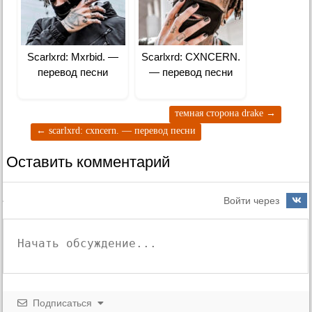
Scarlxrd: Mxrbid. —
Scarlxrd: CXNCERN.
перевод песни
— перевод песни
темная сторона drake
→
←
scarlxrd: cxncern. — перевод песни
Оставить комментарий
Войти через
Подписаться