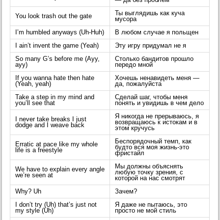
— да без проблем
Ты выглядишь как куча
You look trash out the gate
мусора
I’m humbled anyways (Uh-Huh)
В любом случае я польщен
I ain’t invent the game (Yeah)
Эту игру придумал не я
So many G’s before me (Ayy,
Столько бандитов прошло
ayy)
передо мной
If you wanna hate then hate
Хочешь ненавидеть меня —
(Yeah, yeah)
да, пожалуйста
Take a step in my mind and
Сделай шаг, чтобы меня
you’ll see that
понять и увидишь в чем дело
Я никогда не прерываюсь, я
I never take breaks I just
возвращаюсь к истокам и в
dodge and I weave back
этом кручусь
Беспорядочный темп, как
Erratic at pace like my whole
будто вся моя жизнь-это
life is a freestyle
фристайл
Мы должны объяснять
We have to explain every angle
любую точку зрения, с
we’re seen at
которой на нас смотрят
Why? Uh
Зачем?
I don’t try (Uh) that’s just not
Я даже не пытаюсь, это
my style (Uh)
просто не мой стиль