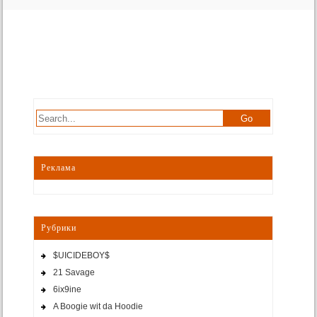
Реклама
Рубрики
$UICIDEBOY$
21 Savage
6ix9ine
A Boogie wit da Hoodie