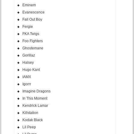
Eminem
Evanescence
Fall Out Boy
Fergie
FKA Twigs
Foo Fighters
Ghostemane
Gorillaz
Halsey
Hugo Kant
IAMX
Igorrr
Imagine Dragons
In This Moment
Kendrick Lamar
Killstation
Kodak Black
Lil Peep