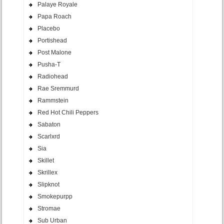
Palaye Royale
Papa Roach
Placebo
Portishead
Post Malone
Pusha-T
Radiohead
Rae Sremmurd
Rammstein
Red Hot Chili Peppers
Sabaton
Scarlxrd
Sia
Skillet
Skrillex
Slipknot
Smokepurpp
Stromae
Sub Urban