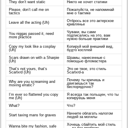
They don’t want static
Никто не хочет статики
Please, don’t call me on
Пожалуйста, не напоминай
tactics
мне о тактике
Отбрось все это актерское
Leave all the acting (Uh)
кривлянье
Чуваки, вы сами
You niggas passed it, need
подписались на это, вам
more practice
нужно больше практики
Copy my look like a cosplay
Копируй мой внешний вид,
(Uh)
будто косплей
Scars drawn on with a Sharpie
Шрамы, нанесенные с
(Uh)
помощью фломастера
That’s not yours, that’s
Это не твое, это стиль
Scarlxrd (Uh)
Scarlxrd-а
Почему ты кричишь и
Why are you screaming and
двигаешься так
moving erratic?
беспорядочно?
I’m ever so flattered you copy
Я всегда так польщен, что ты
me (Uh)
копируешь меня
What?
Что?
Начните облагать налогом
Start taxing mans for graves
людей за могилы
Хочешь сбайтить мой стиль
Wanna bite my fashion, safe