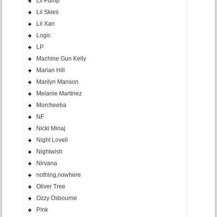
Lil Pump
Lil Skies
Lil Xan
Logic
LP
Machine Gun Kelly
Marian Hill
Marilyn Manson
Melanie Martinez
Morcheeba
NF
Nicki Minaj
Night Lovell
Nightwish
Nirvana
nothing,nowhere
Oliver Tree
Ozzy Osbourne
P!nk