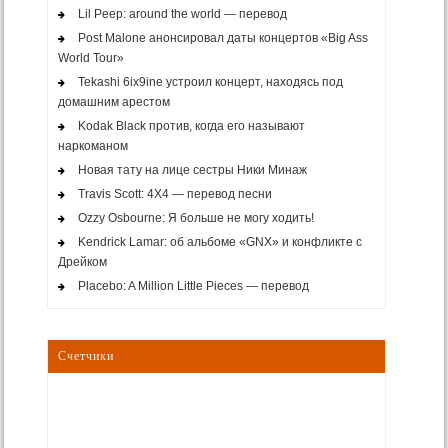
Lil Peep: around the world — перевод
Post Malone анонсировал даты концертов «Big Ass
World Tour»
Tekashi 6ix9ine устроил концерт, находясь под
домашним арестом
Kodak Black против, когда его называют
наркоманом
Новая тату на лице сестры Ники Минаж
Travis Scott: 4X4 — перевод песни
Ozzy Osbourne: Я больше не могу ходить!
Kendrick Lamar: об альбоме «GNX» и конфликте с
Дрейком
Placebo: A Million Little Pieces — перевод
Счетчики