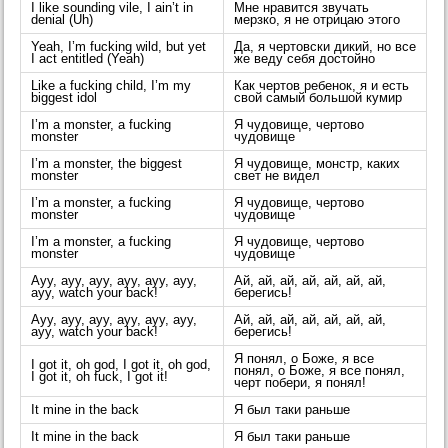
I like sounding vile, I ain’t in
Мне нравится звучать
denial (Uh)
мерзко, я не отрицаю этого
Yeah, I’m fucking wild, but yet
Да, я чертовски дикий, но все
I act entitled (Yeah)
же веду себя достойно
Like a fucking child, I’m my
Как чертов ребенок, я и есть
biggest idol
свой самый большой кумир
I’m a monster, a fucking
Я чудовище, чертово
monster
чудовище
I’m a monster, the biggest
Я чудовище, монстр, каких
monster
свет не видел
I’m a monster, a fucking
Я чудовище, чертово
monster
чудовище
I’m a monster, a fucking
Я чудовище, чертово
monster
чудовище
Ayy, ayy, ayy, ayy, ayy, ayy,
Ай, ай, ай, ай, ай, ай, ай,
ayy, watch your back!
берегись!
Ayy, ayy, ayy, ayy, ayy, ayy,
Ай, ай, ай, ай, ай, ай, ай,
ayy, watch your back!
берегись!
Я понял, о Боже, я все
I got it, oh god, I got it, oh god,
понял, о Боже, я все понял,
I got it, oh fuck, I got it!
черт побери, я понял!
It mine in the back
Я был таки раньше
It mine in the back
Я был таки раньше