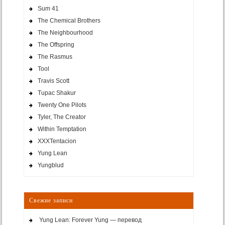
Sum 41
The Chemical Brothers
The Neighbourhood
The Offspring
The Rasmus
Tool
Travis Scott
Tupac Shakur
Twenty One Pilots
Tyler, The Creator
Within Temptation
XXXTentacion
Yung Lean
Yungblud
Свежие записи
Yung Lean: Forever Yung — перевод