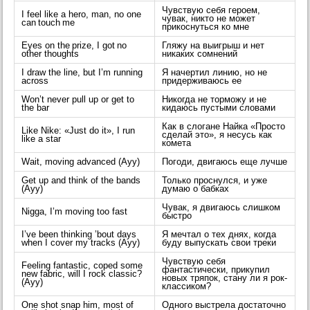
Чувствую себя героем,
I feel like a hero, man, no one
чувак, никто не может
can touch me
прикоснуться ко мне
Eyes on the prize, I got no
Гляжу на выигрыш и нет
other thoughts
никаких сомнений
I draw the line, but I’m running
Я начертил линию, но не
across
придерживаюсь ее
Won’t never pull up or get to
Никогда не торможу и не
the bar
кидаюсь пустыми словами
Как в слогане Найка «Просто
Like Nike: «Just do it», I run
сделай это», я несусь как
like a star
комета
Wait, moving advanced (Ayy)
Погоди, двигаюсь еще лучше
Get up and think of the bands
Только проснулся, и уже
(Ayy)
думаю о бабках
Чувак, я двигаюсь слишком
Nigga, I’m moving too fast
быстро
I’ve been thinking ’bout days
Я мечтал о тех днях, когда
when I cover my tracks (Ayy)
буду выпускать свои треки
Чувствую себя
Feeling fantastic, coped some
фантастически, прикупил
new fabric, will I rock classic?
новых тряпок, стану ли я рок-
(Ayy)
классиком?
One shot snap him, most of
Одного выстрела достаточно