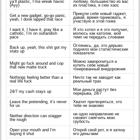
ya’ll plastic, I’ma wreak havoc
любому, большинство из вас
(Ayy)
из пластика, я сею хаос
Прикупи себе новый гаджет,
Get a new gadget, go-go panic,
давай, время паниковать, я
yeah, I done lapped that race
участвую в этой гонке
I want it, I have it, pray like a
Я это хотел и я это получил,
catholic, I’m on outlandish
молюсь как католик, мой
pace
темп не передать словами
Оглянись, да, это дерьмо
Back up, yeah, this shit got my
подняло мои статистические
stats up
показатели
Можно заморочиться и
Might go fuck around and cop
купить себе новый
that new matte truck
тонированный внедорожник
Nothings feeling better than a
Ничто так не заводит как
real life fuck
реальный трах
Мои деньги растут без
24/7 my cash stays up
перерыва, 24/7
Leave the pretending, it’s never
Хватит претворяться, это
for us
тебе не знакомо
ни одно направление не
Neither direction can stagger
сможет смягчить мою
the rough
грубость
Open your mouth and I’m
Открой свой рот, и я заткну
buying it shut
его деньгами