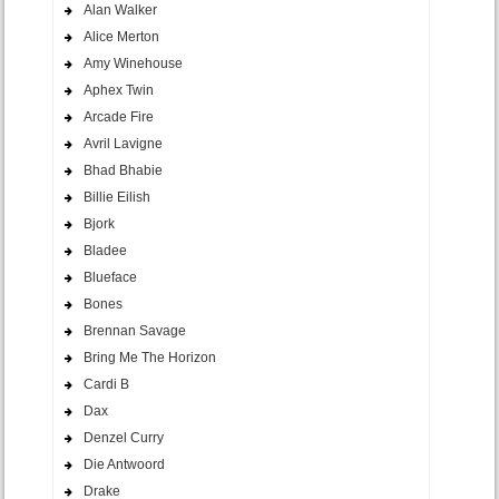
Alan Walker
Alice Merton
Amy Winehouse
Aphex Twin
Arcade Fire
Avril Lavigne
Bhad Bhabie
Billie Eilish
Bjork
Bladee
Blueface
Bones
Brennan Savage
Bring Me The Horizon
Cardi B
Dax
Denzel Curry
Die Antwoord
Drake