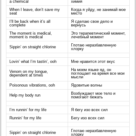
a chemical
химия
When I leave, don’t save my
Когда я уйду, не занимай мое
seat
место
I’ll be back when it’s all
Я сделаю свое дело и
complete
вернусь
The moment is medical,
Это терапевтический момент,
moment is medical
лечебный момент
Глотаю неразбавленную
Sippin’ on straight chlorine
хлорку
Lovin’ what I’m tastin’, ooh
Мне нравится этот вкус
На моем языке яд, он
Venom on my tongue,
поглощает на время все мои
dependent at times
мысли
Poisonous vibrations, ooh
Ядовитые волны
Возбуждают мое тело и
Help my body run
помогают бежать
I’m runnin’ for my life
Я бегу изо всех сил
Runnin’ for my life
Бегу изо всех сил
Глотаю неразбавленную
Sippin’ on straight chlorine
хлорку