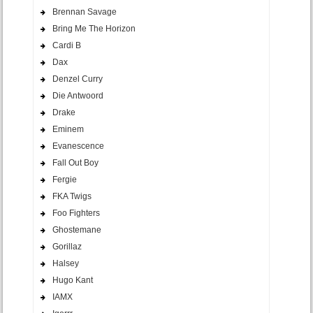
Brennan Savage
Bring Me The Horizon
Cardi B
Dax
Denzel Curry
Die Antwoord
Drake
Eminem
Evanescence
Fall Out Boy
Fergie
FKA Twigs
Foo Fighters
Ghostemane
Gorillaz
Halsey
Hugo Kant
IAMX