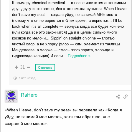
К примеру chemical и medical — в песне являются антонимами
друг другу и это важно, без этого смысл рушится. When I leave,
don’t save my seat — когда я уйду, не занимай МНЕ место
(потому что он не вернется в ближ время, а вернется… I’ll be
back when it’s all complete — вернусь когда все будет кончено
(или когда все это закончится) Да и в целом сильно много
косяков по мелочи… Sippin’ on straight chlorine — глотаю
чистый хлор, а не хлорку (хлор — хим. элемент из таблицы
Менделеева, а хлорка — смесь гипохлорита, хлорида и
гидроксида кальция) И если
…
Подробнее »
31
Ответить
7 лет назад
RaHero
«When I leave, don’t save my seat» вы перевели как «Когда я
уйду, не занимай мое место», хотя там обратное, «не
сохраняй мое место».