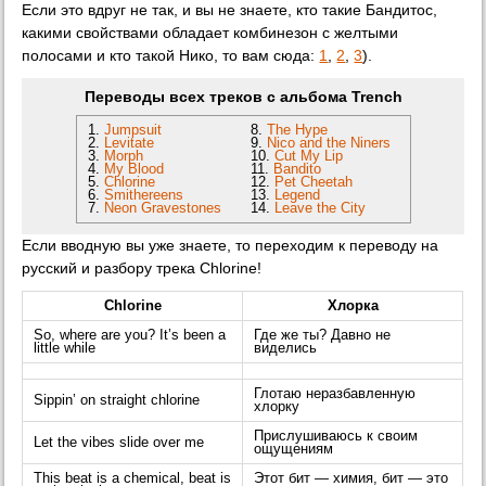
Если это вдруг не так, и вы не знаете, кто такие Бандитос,
какими свойствами обладает комбинезон с желтыми
полосами и кто такой Нико, то вам сюда:
1
,
2
,
3
).
Переводы всех треков с альбома Trench
1.
Jumpsuit
8.
The Hype
2.
Levitate
9.
Nico and the Niners
3.
Morph
10.
Cut My Lip
4.
My Blood
11.
Bandito
5.
Chlorine
12.
Pet Cheetah
6.
Smithereens
13.
Legend
7.
Neon Gravestones
14.
Leave the City
Если вводную вы уже знаете, то переходим к переводу на
русский и разбору трека Chlorine!
Chlorine
Хлорка
So, where are you? It’s been a
Где же ты? Давно не
little while
виделись
Глотаю неразбавленную
Sippin’ on straight chlorine
хлорку
Прислушиваюсь к своим
Let the vibes slide over me
ощущениям
This beat is a chemical, beat is
Этот бит — химия, бит — это