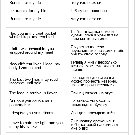
Runnin’ for my life
Бегу изо всех сил
I’m runnin’ for my life
Я бегу изо всех сил
Runnin’ for my life
Бегу изо всех сил
Ты был в кармане моей
Had you in my coat pocket,
куртки, пока я хранил там
where I kept my rebel red
свои мятежные идеи
Я чувствовал себя
I felt I was invincible, you
неуязвимым и позволил тебе
wrapped around my head
обвить свою голову
Теперь я живу несколько
Now different lives I lead, my
жизней, мое тело живет на
body lives on lead
свинце
Последние две строчки
The last two lines may read
можно прочесть неверно,
incorrect until said
пока не произнесешь их
The lead is terrible in flavor
Свинец ужасен на вкус
But now you double as a
Но теперь ты можешь
papermaker
производить бумагу
I despise you sometimes
Иногда я презираю тебя
Я ненавижу сражения, и
I love to hate the fight and you
тебя, который напоминает
in my life is like
мне о них