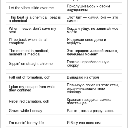
Прислушиваюсь к своим
Let the vibes slide over me
ощущениям
This beat is a chemical, beat is
Этот бит — химия, бит — это
a chemical
химия
When I leave, don’t save my
Когда я уйду, не занимай мое
seat
место
I’ll be back when it’s all
Я сделаю свое дело и
complete
вернусь
The moment is medical,
Это терапевтический момент,
moment is medical
лечебный момент
Глотаю неразбавленную
Sippin’ on straight chlorine
хлорку
Fall out of formation, ooh
Выпадаю из строя
Планирую побег из этих стен,
I plan my escape from walls
ограничивающих мою
they confined
свободу
Красная гвоздика, символ
Rebel red carnation, ooh
повстанцев
Grows while I decay
Растет, пока я разрушаюсь
I’m runnin’ for my life
Я бегу изо всех сил