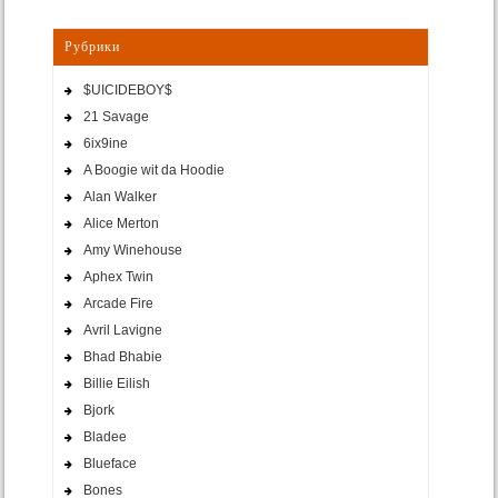
Рубрики
$UICIDEBOY$
21 Savage
6ix9ine
A Boogie wit da Hoodie
Alan Walker
Alice Merton
Amy Winehouse
Aphex Twin
Arcade Fire
Avril Lavigne
Bhad Bhabie
Billie Eilish
Bjork
Bladee
Blueface
Bones