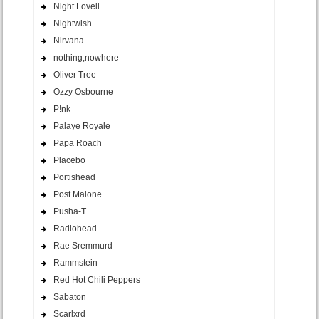
Night Lovell
Nightwish
Nirvana
nothing,nowhere
Oliver Tree
Ozzy Osbourne
P!nk
Palaye Royale
Papa Roach
Placebo
Portishead
Post Malone
Pusha-T
Radiohead
Rae Sremmurd
Rammstein
Red Hot Chili Peppers
Sabaton
Scarlxrd