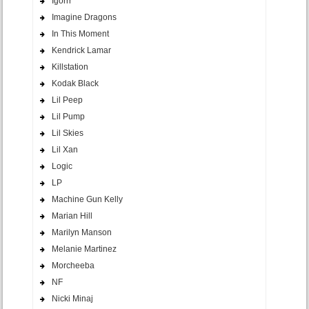
Igorrr
Imagine Dragons
In This Moment
Kendrick Lamar
Killstation
Kodak Black
Lil Peep
Lil Pump
Lil Skies
Lil Xan
Logic
LP
Machine Gun Kelly
Marian Hill
Marilyn Manson
Melanie Martinez
Morcheeba
NF
Nicki Minaj