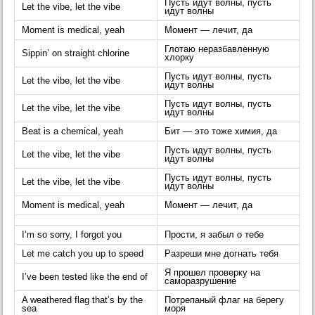
Пусть идут волны, пусть
Let the vibe, let the vibe
идут волны
Moment is medical, yeah
Момент — лечит, да
Глотаю неразбавленную
Sippin’ on straight chlorine
хлорку
Пусть идут волны, пусть
Let the vibe, let the vibe
идут волны
Пусть идут волны, пусть
Let the vibe, let the vibe
идут волны
Beat is a chemical, yeah
Бит — это тоже химия, да
Пусть идут волны, пусть
Let the vibe, let the vibe
идут волны
Пусть идут волны, пусть
Let the vibe, let the vibe
идут волны
Moment is medical, yeah
Момент — лечит, да
I’m so sorry, I forgot you
Прости, я забыл о тебе
Let me catch you up to speed
Разреши мне догнать тебя
Я прошел проверку на
I’ve been tested like the end of
саморазрушение
A weathered flag that’s by the
Потрепаный флаг на берегу
sea
моря