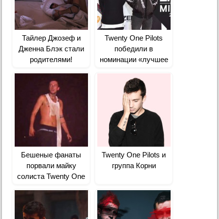
Тайлер Джозеф и
Twenty One Pilots
Дженна Блэк стали
победили в
родителями!
номинации «лучшее
рок-видео» на MTV
Video Music Awards
2016
Бешеные фанаты
Twenty One Pilots и
порвали майку
группа Корни
солиста Twenty One
Pilots