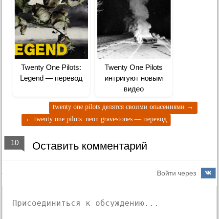
Twenty One Pilots:
Twenty One Pilots
Legend — перевод
интригуют новым
видео
twenty one pilots делятся своими опасениями
→
←
twenty one pilots: neon gravestones — перевод
10
Оставить комментарий
Войти через