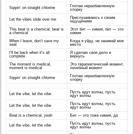
Глотаю неразбавленную
Sippin’ on straight chlorine
хлорку
Прислушиваюсь к своим
Let the vibes slide over me
ощущениям
This beat is a chemical, beat is
Этот бит — химия, бит — это
a chemical
химия
When I leave, don’t save my
Когда я уйду, не занимай мое
seat
место
I’ll be back when it’s all
Я сделаю свое дело и
complete
вернусь
The moment is medical,
Это терапевтический момент,
moment is medical
лечебный момент
Глотаю неразбавленную
Sippin’ on straight chlorine
хлорку
Пусть идут волны, пусть
Let the vibe, let the vibe
идут волны
Пусть идут волны, пусть
Let the vibe, let the vibe
идут волны
Beat is a chemical, yeah
Бит — это тоже химия, да
Пусть идут волны, пусть
Let the vibe, let the vibe
идут волны