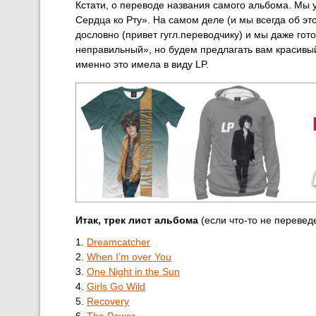
Кстати, о переводе названия самого альбома. Мы 
Сердца ко Рту». На самом деле (и мы всегда об э
дословно (привет гугл.переводчику) и мы даже го
неправильный», но будем предлагать вам красивый
именно это имела в виду LP.
Итак, трек лист альбома
(если что-то не переведе
1.
Dreamcatcher
2.
When I’m over You
3.
One Night in the Sun
4.
Girls Go Wild
5.
Recovery
6.
The Power