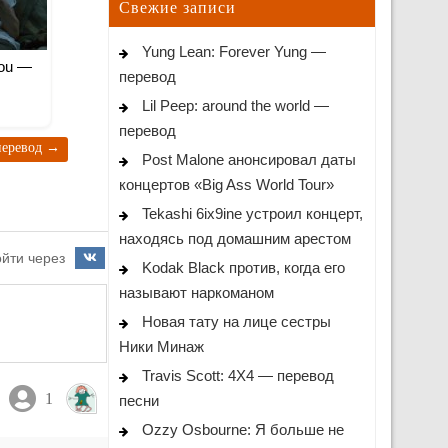
Свежие записи
Yung Lean: Forever Yung —
you —
перевод
Lil Peep: around the world —
перевод
 перевод
→
Post Malone анонсировал даты
концертов «Big Ass World Tour»
Tekashi 6ix9ine устроил концерт,
находясь под домашним арестом
йти через
Kodak Black против, когда его
называют наркоманом
Новая тату на лице сестры
Ники Минаж
Travis Scott: 4X4 — перевод
1
песни
Ozzy Osbourne: Я больше не