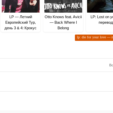
LP — Летний
Otto Knows feat. Avicii
LP: Lost on 
Европейский Тур,
— Back Where I
перевод
день 3 & 4: Крокус
Belong
Сити Холл в Москве,
lp: die for your love —
Россия
Во