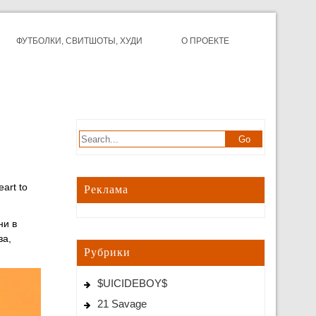
ФУТБОЛКИ, СВИТШОТЫ, ХУДИ
О ПРОЕКТЕ
art to
Реклама
ни в
за,
Рубрики
$UICIDEBOY$
21 Savage