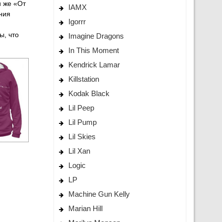
и же «От
IAMX
ния
Igorrr
ы, что
Imagine Dragons
In This Moment
Kendrick Lamar
Killstation
Kodak Black
Lil Peep
Lil Pump
Lil Skies
Lil Xan
Logic
LP
Machine Gun Kelly
Marian Hill