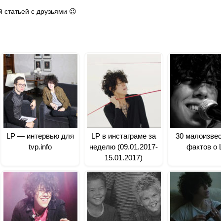
 статьей с друзьями 😉
LP — интервью для
LP в инстаграме за
30 малоизве
tvp.info
неделю (09.01.2017-
фактов о 
15.01.2017)