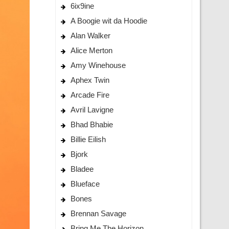
6ix9ine
A Boogie wit da Hoodie
Alan Walker
Alice Merton
Amy Winehouse
Aphex Twin
Arcade Fire
Avril Lavigne
Bhad Bhabie
Billie Eilish
Bjork
Bladee
Blueface
Bones
Brennan Savage
Bring Me The Horizon