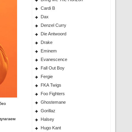
Cardi B
Dax
Denzel Curry
Die Antwoord
Drake
Eminem
Evanescence
Fall Out Boy
Fergie
FKA Twigs
Foo Fighters
Ghostemane
без
Gorillaz
едлагаем
Halsey
Hugo Kant