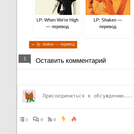
LP: When We’re High
LP: Shaken —
— перевод
перевод
←
lp: shaken — перевод
1
Оставить комментарий
1
0
0