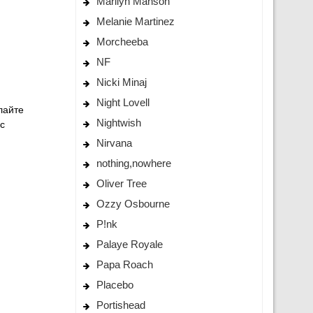
Marilyn Manson
Melanie Martinez
Morcheeba
NF
Nicki Minaj
Night Lovell
лайте
Nightwish
с
Nirvana
nothing,nowhere
Oliver Tree
Ozzy Osbourne
P!nk
Palaye Royale
Papa Roach
Placebo
Portishead