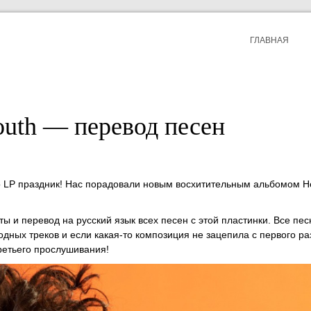
ГЛАВНАЯ
outh — перевод песен
во LP праздник! Нас порадовали новым восхитительным альбомом He
ы и перевод на русский язык всех песен с этой пластинки. Все пес
дных треков и если какая-то композиция не зацепила с первого ра
третьего прослушивания!